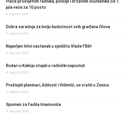
Plaće prosvjetnih radnika, policije i državnih službenika od 1.
jula veće za 10 posto
4. Augusta 2026.
Dobra saradnja za bolju budućnost svih građana Olova
4. Augusta 2026.
Najavljen hitni sastanak u sjedištu Vlade FBiH
4. Augusta 2026.
Rudari u Kaknju stupili u radnički neposluh
4. Augusta 2026.
Preživjeli planinari, Adilović i Vidimlić, se vratili u Zenicu
4. Augusta 2026.
Spomen za Fadila Imamovića
4. Augusta 2026.