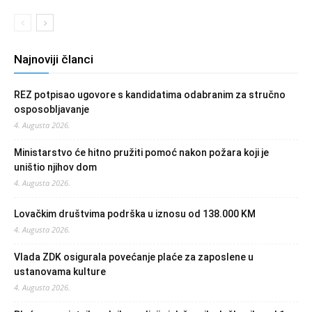
Najnoviji članci
REZ potpisao ugovore s kandidatima odabranim za stručno
osposobljavanje
4. Augusta 2026.
Ministarstvo će hitno pružiti pomoć nakon požara koji je
uništio njihov dom
4. Augusta 2026.
Lovačkim društvima podrška u iznosu od 138.000 KM
4. Augusta 2026.
Vlada ZDK osigurala povećanje plaće za zaposlene u
ustanovama kulture
4. Augusta 2026.