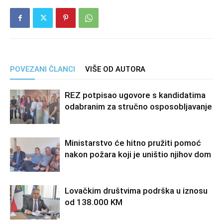
POVEZANI ČLANCI
VIŠE OD AUTORA
REZ potpisao ugovore s kandidatima
odabranim za stručno osposobljavanje
Ministarstvo će hitno pružiti pomoć
nakon požara koji je uništio njihov dom
Lovačkim društvima podrška u iznosu
od 138.000 KM