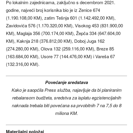
Po lokalnim zajednicama, zaključno s decembrom 2021.
godine, najveći broj korisnika bio je iz Zenice 674
(1.190.108,00 KM), zatim Tešnja 601 (1.142.492,00 KM),
Zavidovića 576 (1.170.320,00 KM), Visokog 453 (831.900,00
KM), Maglaja 356 (700.174,00 KM), Žepča 334 (647.604,00
KM), Kaknja 218 (376.812,00 KM), Doboj Juga 162
(274.280,00 KM), Olova 132 (259.116,00 KM), Breze 85
(163.684,00 KM), Usore 77 (144.476,00 KM) i Vareša 67
(132.316,00 KM).
Povećanje sredstava
Kako je saopćila Press služba, najavljuje da bi planiranim
rebalansom budžeta, sredstva za isplatu egzistencijalnih
naknada trebala biti povećana sa prvobitnih 7 na 7,5 do 8
miliona KM.
Materijalni položaj