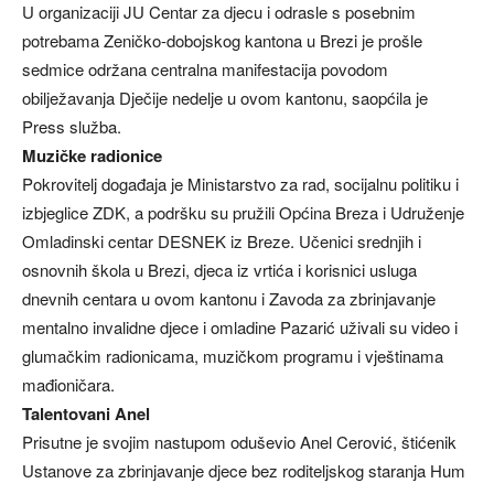
U organizaciji JU Centar za djecu i odrasle s posebnim
potrebama Zeničko-dobojskog kantona u Brezi je prošle
sedmice održana centralna manifestacija povodom
obilježavanja Dječije nedelje u ovom kantonu, saopćila je
Press služba.
Muzičke radionice
Pokrovitelj događaja je Ministarstvo za rad, socijalnu politiku i
izbjeglice ZDK, a podršku su pružili Općina Breza i Udruženje
Omladinski centar DESNEK iz Breze. Učenici srednjih i
osnovnih škola u Brezi, djeca iz vrtića i korisnici usluga
dnevnih centara u ovom kantonu i Zavoda za zbrinjavanje
mentalno invalidne djece i omladine Pazarić uživali su video i
glumačkim radionicama, muzičkom programu i vještinama
mađioničara.
Talentovani Anel
Prisutne je svojim nastupom oduševio Anel Cerović, štićenik
Ustanove za zbrinjavanje djece bez roditeljskog staranja Hum