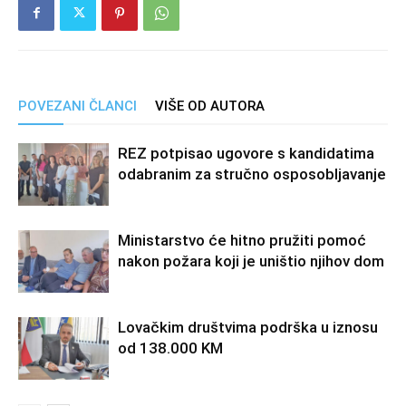
POVEZANI ČLANCI
VIŠE OD AUTORA
REZ potpisao ugovore s kandidatima
odabranim za stručno osposobljavanje
Ministarstvo će hitno pružiti pomoć
nakon požara koji je uništio njihov dom
Lovačkim društvima podrška u iznosu
od 138.000 KM