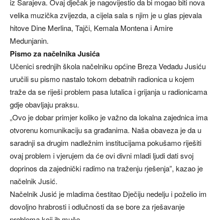
iz Sarajeva. Ovaj dječak je nagovijestio da bi mogao biti nova
velika muzička zvijezda, a cijela sala s njim je u glas pjevala
hitove Dine Merlina, Tajči, Kemala Montena i Amire
Medunjanin.
Pismo za načelnika Jusića
Učenici srednjih škola načelniku općine Breza Vedadu Jusiću
uručili su pismo nastalo tokom debatnih radionica u kojem
traže da se riješi problem pasa lutalica i grijanja u radionicama
gdje obavljaju praksu.
„Ovo je dobar primjer koliko je važno da lokalna zajednica ima
otvorenu komunikaciju sa građanima. Naša obaveza je da u
saradnji sa drugim nadležnim institucijama pokušamo riješiti
ovaj problem i vjerujem da će ovi divni mladi ljudi dati svoj
doprinos da zajednički radimo na traženju rješenja”, kazao je
načelnik Jusić.
Načelnik Jusić je mladima čestitao Dječiju nedelju i poželio im
dovoljno hrabrosti i odlučnosti da se bore za rješavanje
problema koji ih muče.