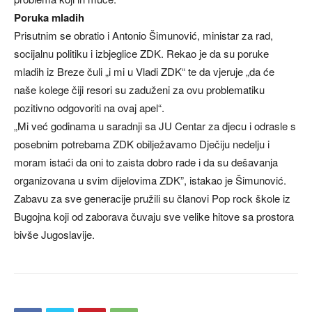
Poruka mladih
Prisutnim se obratio i Antonio Šimunović, ministar za rad,
socijalnu politiku i izbjeglice ZDK. Rekao je da su poruke
mladih iz Breze čuli „i mi u Vladi ZDK“ te da vjeruje „da će
naše kolege čiji resori su zaduženi za ovu problematiku
pozitivno odgovoriti na ovaj apel“.
„Mi već godinama u saradnji sa JU Centar za djecu i odrasle s
posebnim potrebama ZDK obilježavamo Dječiju nedelju i
moram istaći da oni to zaista dobro rade i da su dešavanja
organizovana u svim dijelovima ZDK”, istakao je Šimunović.
Zabavu za sve generacije pružili su članovi Pop rock škole iz
Bugojna koji od zaborava čuvaju sve velike hitove sa prostora
bivše Jugoslavije.