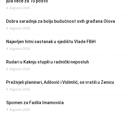
jula veće za 10 posto
4. Augusta 2026.
Dobra saradnja za bolju budućnost svih građana Olova
4. Augusta 2026.
Najavljen hitni sastanak u sjedištu Vlade FBiH
4. Augusta 2026.
Rudari u Kaknju stupili u radnički neposluh
4. Augusta 2026.
Preživjeli planinari, Adilović i Vidimlić, se vratili u Zenicu
4. Augusta 2026.
Spomen za Fadila Imamovića
4. Augusta 2026.