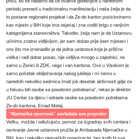
priču. Mi se nadamo da će ovakve godišnjice u narednom
periodu prerasti u tradicionalnu manifestaciju i naša želja je da
to postane regionalni projekat i da Ze-do kanton pozicioniramo
kao mjesto u BiH koje ima osjećaj i zna voditi brigu o ranjivim
kategorijama stanovništva. Također, želja nam je da Ustanovu
učinimo znatno vidljivijom, jer sam došao prije šest mjeseci i
ono što me iznenadilo je da jedna ustanova koja je prilično
velika i radi dobar posao, nije vidljiva mnogo u zajednici, ne
samo u Zenici ili ZDK, nego i van kantona. Ovo u Visokom je
samo početak obilježavanja našeg jubileja i mi ćemo u
narednih nekoliko sedmica imati još desetak aktivnosti gdje će
u fokusu biti osobe sa posebnim potrebama”, rekao je direktor
JU Centar za djecu i odrasle osobe sa posebnim potrebama
Ze-do kantona, Ernad Metaj.
“Njemačka upornost” savladala sve prepreke
Veliku, možda i odlučujuću, pomoć za izgradnju svih centara i
osnivanje Javne ustanove pružila je Ambasada Njemačke u
BiH, kao i nekoliko njemačkih organizacija, bez kojih bi sve