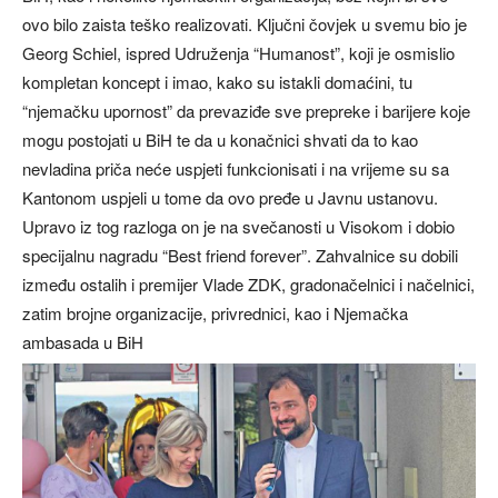
ovo bilo zaista teško realizovati. Ključni čovjek u svemu bio je
Georg Schiel, ispred Udruženja “Humanost”, koji je osmislio
kompletan koncept i imao, kako su istakli domaćini, tu
“njemačku upornost” da prevaziđe sve prepreke i barijere koje
mogu postojati u BiH te da u konačnici shvati da to kao
nevladina priča neće uspjeti funkcionisati i na vrijeme su sa
Kantonom uspjeli u tome da ovo pređe u Javnu ustanovu.
Upravo iz tog razloga on je na svečanosti u Visokom i dobio
specijalnu nagradu “Best friend forever”. Zahvalnice su dobili
između ostalih i premijer Vlade ZDK, gradonačelnici i načelnici,
zatim brojne organizacije, privrednici, kao i Njemačka
ambasada u BiH