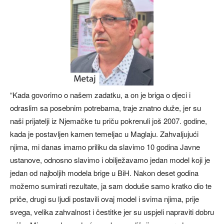
“Kada govorimo o našem zadatku, a on je briga o djeci i
odraslim sa posebnim potrebama, traje znatno duže, jer su
naši prijatelji iz Njemačke tu priču pokrenuli još 2007. godine,
kada je postavljen kamen temeljac u Maglaju. Zahvaljujući
njima, mi danas imamo priliku da slavimo 10 godina Javne
ustanove, odnosno slavimo i obilježavamo jedan model koji je
jedan od najboljih modela brige u BiH. Nakon deset godina
možemo sumirati rezultate, ja sam doduše samo kratko dio te
priče, drugi su ljudi postavili ovaj model i svima njima, prije
svega, velika zahvalnost i čestitke jer su uspjeli napraviti dobru