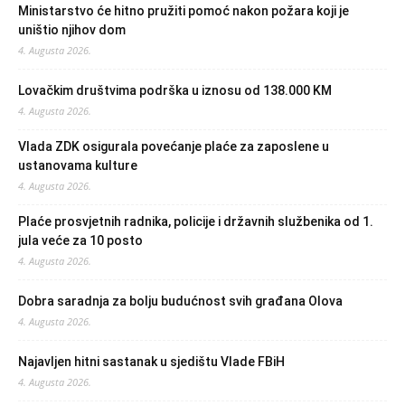
Ministarstvo će hitno pružiti pomoć nakon požara koji je
uništio njihov dom
4. Augusta 2026.
Lovačkim društvima podrška u iznosu od 138.000 KM
4. Augusta 2026.
Vlada ZDK osigurala povećanje plaće za zaposlene u
ustanovama kulture
4. Augusta 2026.
Plaće prosvjetnih radnika, policije i državnih službenika od 1.
jula veće za 10 posto
4. Augusta 2026.
Dobra saradnja za bolju budućnost svih građana Olova
4. Augusta 2026.
Najavljen hitni sastanak u sjedištu Vlade FBiH
4. Augusta 2026.