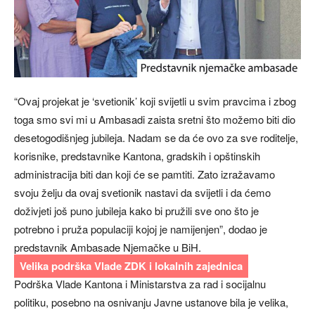
“Ovaj projekat je ‘svetionik’ koji svijetli u svim pravcima i zbog
toga smo svi mi u Ambasadi zaista sretni što možemo biti dio
desetogodišnjeg jubileja. Nadam se da će ovo za sve roditelje,
korisnike, predstavnike Kantona, gradskih i opštinskih
administracija biti dan koji će se pamtiti. Zato izražavamo
svoju želju da ovaj svetionik nastavi da svijetli i da ćemo
doživjeti još puno jubileja kako bi pružili sve ono što je
potrebno i pruža populaciji kojoj je namijenjen”, dodao je
predstavnik Ambasade Njemačke u BiH.
Velika podrška Vlade ZDK i lokalnih zajednica
Podrška Vlade Kantona i Ministarstva za rad i socijalnu
politiku, posebno na osnivanju Javne ustanove bila je velika,