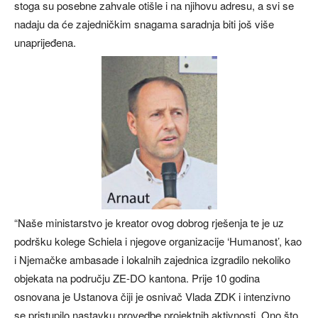
stoga su posebne zahvale otišle i na njihovu adresu, a svi se
nadaju da će zajedničkim snagama saradnja biti još više
unaprijeđena.
“Naše ministarstvo je kreator ovog dobrog rješenja te je uz
podršku kolege Schiela i njegove organizacije ‘Humanost’, kao
i Njemačke ambasade i lokalnih zajednica izgradilo nekoliko
objekata na području ZE-DO kantona. Prije 10 godina
osnovana je Ustanova čiji je osnivač Vlada ZDK i intenzivno
se pristupilo nastavku provedbe projektnih aktivnosti. Ono što