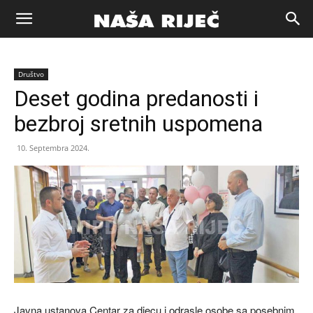
Naša
Društvo
riječ
Deset godina predanosti i
bezbroj sretnih uspomena
Zenica
10. Septembra 2024.
Javna ustanova Centar za djecu i odrasle osobe sa posebnim