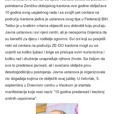
potrebama Zeničko-dobojskog kantona ove godine obilježava
10 godina svog uspješnog rada i sa svojih pet centara na
području kantona jedina je ustanova ovog tipa u Federaciji BiH.
Teško je u kratkim crtama objasniti svu dobrobit koju pružaju
Javna ustanova i svi njeni centri, ali je neosporna činjenica da
su benefiti za djecu i roditelje ogromni. Svi oni koji su posjetili
neki od centara na području ZE-DO kantona mogli su se
uvjeriti sa koliko ljubavi i brige se pristupa svim korisnicima i
koliko rad i druženje unapređuje njihove živote. Sa željom da
sve to predstave javnosti, ali i svečano obilježe prvu
desetogodišnjicu postojanja, Javna ustanova je organizovala
niz događaja kojima će obilježiti ovaj jubilej. U četvrtak, 5.
septembra u Dnevnom centru u Visokom je startala
manifestacija koja nosi naziv “10 godina predanosti i bezbroj
sretnih uspomena”.