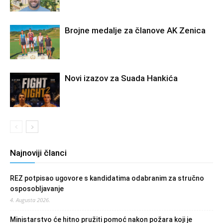
Brojne medalje za članove AK Zenica
Novi izazov za Suada Hankića
Najnoviji članci
REZ potpisao ugovore s kandidatima odabranim za stručno
osposobljavanje
4. Augusta 2026.
Ministarstvo će hitno pružiti pomoć nakon požara koji je