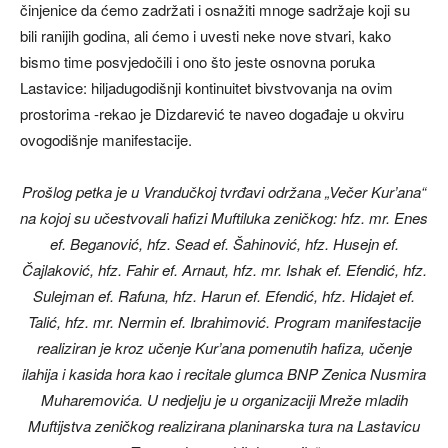
činjenice da ćemo zadržati i osnažiti mnoge sadržaje koji su
bili ranijih godina, ali ćemo i uvesti neke nove stvari, kako
bismo time posvjedočili i ono što jeste osnovna poruka
Lastavice: hiljadugodišnji kontinuitet bivstvovanja na ovim
prostorima -rekao je Dizdarević te naveo događaje u okviru
ovogodišnje manifestacije.
Prošlog petka je u Vrandučkoj tvrđavi održana „Večer Kur’ana“
na kojoj su učestvovali hafizi Muftiluka zeničkog: hfz. mr. Enes
ef. Beganović, hfz. Sead ef. Šahinović, hfz. Husejn ef.
Čajlaković, hfz. Fahir ef. Arnaut, hfz. mr. Ishak ef. Efendić, hfz.
Sulejman ef. Rafuna, hfz. Harun ef. Efendić, hfz. Hidajet ef.
Talić, hfz. mr. Nermin ef. Ibrahimović. Program manifestacije
realiziran je kroz učenje Kur’ana pomenutih hafiza, učenje
ilahija i kasida hora kao i recitale glumca BNP Zenica Nusmira
Muharemovića. U nedjelju je u organizaciji Mreže mladih
Muftijstva zeničkog realizirana planinarska tura na Lastavicu