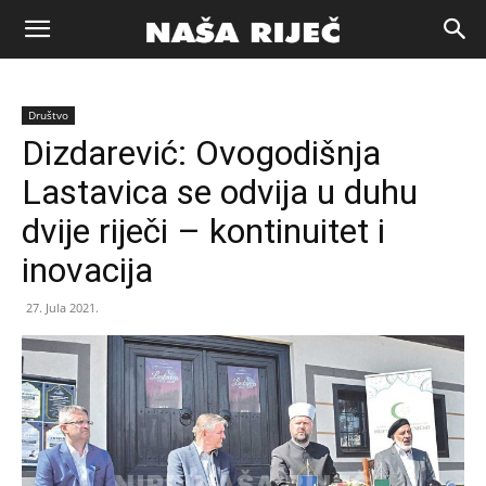
Naša
Društvo
riječ
Dizdarević: Ovogodišnja
Lastavica se odvija u duhu
Zenica
dvije riječi – kontinuitet i
inovacija
27. Jula 2021.