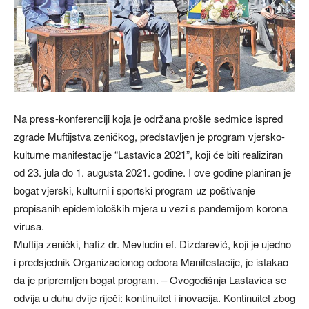
Na press-konferenciji koja je održana prošle sedmice ispred
zgrade Muftijstva zeničkog, predstavljen je program vjersko-
kulturne manifestacije “Lastavica 2021”, koji će biti realiziran
od 23. jula do 1. augusta 2021. godine. I ove godine planiran je
bogat vjerski, kulturni i sportski program uz poštivanje
propisanih epidemioloških mjera u vezi s pandemijom korona
virusa.
Muftija zenički, hafiz dr. Mevludin ef. Dizdarević, koji je ujedno
i predsjednik Organizacionog odbora Manifestacije, je istakao
da je pripremljen bogat program. – Ovogodišnja Lastavica se
odvija u duhu dvije riječi: kontinuitet i inovacija. Kontinuitet zbog