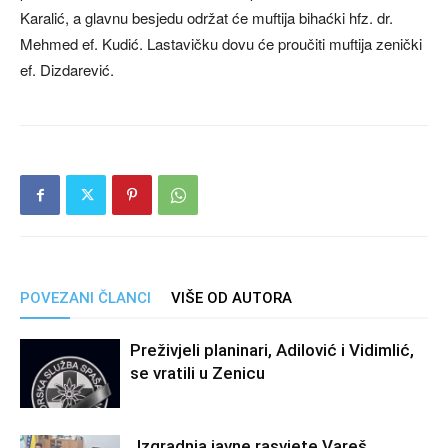
Karalić, a glavnu besjedu održat će muftija bihaćki hfz. dr.
Mehmed ef. Kudić. Lastavičku dovu će proučiti muftija zenički
ef. Dizdarević.
POVEZANI ČLANCI
VIŠE OD AUTORA
Preživjeli planinari, Adilović i Vidimlić,
se vratili u Zenicu
„Izgradnja javne rasvjete Vareš