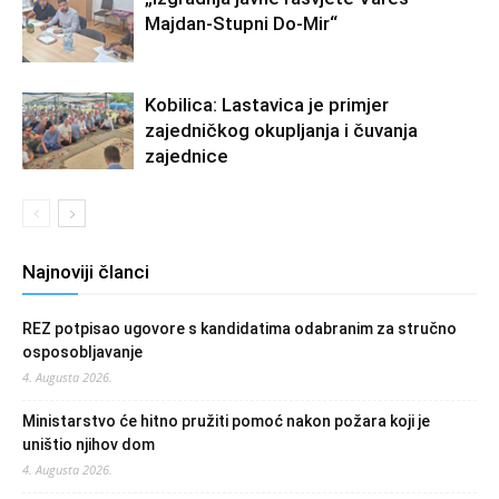
Majdan-Stupni Do-Mir“
Kobilica: Lastavica je primjer
zajedničkog okupljanja i čuvanja
zajednice
Najnoviji članci
REZ potpisao ugovore s kandidatima odabranim za stručno
osposobljavanje
4. Augusta 2026.
Ministarstvo će hitno pružiti pomoć nakon požara koji je
uništio njihov dom
4. Augusta 2026.