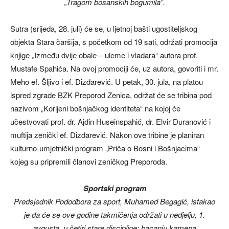
„Tragom bosanskih bogumila“.
Sutra (srijeda, 28. juli) će se, u ljetnoj bašti ugostiteljskog
objekta Stara čaršija, s početkom od 19 sati, održati promocija
knjige „Između dvije obale – uleme i vladara“ autora prof.
Mustafe Spahića. Na ovoj promociji će, uz autora, govoriti i mr.
Meho ef. Šljivo i ef. Dizdarević. U petak, 30. jula, na platou
ispred zgrade BZK Preporod Zenica, održat će se tribina pod
nazivom „Korijeni bošnjačkog identiteta“ na kojoj će
učestvovati prof. dr. Ajdin Huseinspahić, dr. Elvir Duranović i
muftija zenički ef. Dizdarević. Nakon ove tribine je planiran
kulturno-umjetnički program „Priča o Bosni i Bošnjacima“
kojeg su pripremili članovi zeničkog Preporoda.
Sportski program
Predsjednik Pododbora za sport, Muhamed Begagić, istakao
je da će se ove godine takmičenja održati u nedjelju, 1.
avgusta, u četiri stare discipline: bacanju kamena