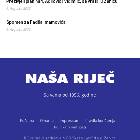
Preživjeli planinari, Adilović i Vidimlić, se vratili u Zenicu
4. Augusta 2026.
Spomen za Fadila Imamovića
4. Augusta 2026.
Sa vama od 1956. godine
Početna
O nama
Impressum
Pravila korištenja
Politika privatnosti
© Sva prava zadržava NIPD "Naša riječ" d.o.o. Zenica.