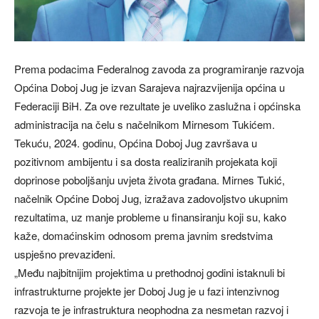
Prema podacima Federalnog zavoda za programiranje razvoja
Općina Doboj Jug je izvan Sarajeva najrazvijenija općina u
Federaciji BiH. Za ove rezultate je uveliko zaslužna i općinska
administracija na čelu s načelnikom Mirnesom Tukićem.
Tekuću, 2024. godinu, Općina Doboj Jug završava u
pozitivnom ambijentu i sa dosta realiziranih projekata koji
doprinose poboljšanju uvjeta života građana. Mirnes Tukić,
načelnik Općine Doboj Jug, izražava zadovoljstvo ukupnim
rezultatima, uz manje probleme u finansiranju koji su, kako
kaže, domaćinskim odnosom prema javnim sredstvima
uspješno prevaziđeni.
„Među najbitnijim projektima u prethodnoj godini istaknuli bi
infrastrukturne projekte jer Doboj Jug je u fazi intenzivnog
razvoja te je infrastruktura neophodna za nesmetan razvoj i