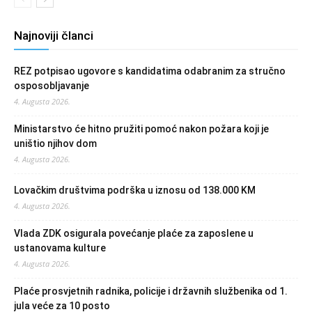
Najnoviji članci
REZ potpisao ugovore s kandidatima odabranim za stručno
osposobljavanje
4. Augusta 2026.
Ministarstvo će hitno pružiti pomoć nakon požara koji je
uništio njihov dom
4. Augusta 2026.
Lovačkim društvima podrška u iznosu od 138.000 KM
4. Augusta 2026.
Vlada ZDK osigurala povećanje plaće za zaposlene u
ustanovama kulture
4. Augusta 2026.
Plaće prosvjetnih radnika, policije i državnih službenika od 1.
jula veće za 10 posto