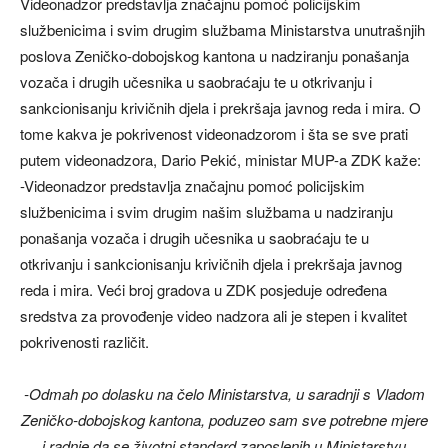
Videonadzor predstavlja značajnu pomoć policijskim
službenicima i svim drugim službama Ministarstva unutrašnjih
poslova Zeničko-dobojskog kantona u nadziranju ponašanja
vozača i drugih učesnika u saobraćaju te u otkrivanju i
sankcionisanju krivičnih djela i prekršaja javnog reda i mira. O
tome kakva je pokrivenost videonadzorom i šta se sve prati
putem videonadzora, Dario Pekić, ministar MUP-a ZDK kaže:
-Videonadzor predstavlja značajnu pomoć policijskim
službenicima i svim drugim našim službama u nadziranju
ponašanja vozača i drugih učesnika u saobraćaju te u
otkrivanju i sankcionisanju krivičnih djela i prekršaja javnog
reda i mira. Veći broj gradova u ZDK posjeduje određena
sredstva za provođenje video nadzora ali je stepen i kvalitet
pokrivenosti različit.
-Odmah po dolasku na čelo Ministarstva, u saradnji s Vladom
Zeničko-dobojskog kantona, poduzeo sam sve potrebne mjere
i radnje da se životni standard zaposlenih u Ministarstvu