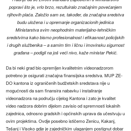
popravi što je, vrlo brzo, rezultuiralo značajnim povećanjem
njihovih plaća. Založio sam se, također, da značajna sredstva
budu uložena i u opremanje organizacionih jedinica
Ministarstva svim neophodnim materijalno-tehničkim
sredstvima kako bismo profesionalnost i efikasnost policijskih
i drugih službenika – a samim tim i ličnu i imovinsku sigurnost
građana – podigli na još veći nivo, kaže ministar Pekić.
Da bi neki grad bio opremljen kvalitetnim videonadzorom
potrebno je osigurati značajna finansijska sredstva. MUP ZE-
DO kantona iz ograničenih budžetskih sredstava nije u
mogućnosti da sam finansira nabavku i instaliranje
videonadzora na području cijelog Kantona i zato je kvalitet
video nadzora dobrim dijelom zavisio od spremnosti lokalnih
zajednica, odnosno gradskih i općinskih uprava da učestvuju u
ovim projektima. Ovdje posebno ističemo Zenicu, Kakanj,
Tešanj i Visoko gdje je zajedničkim ulaganjem postignut dobar