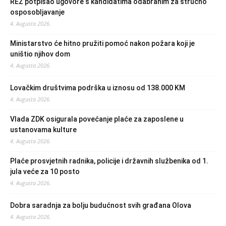
REZ potpisao ugovore s kandidatima odabranim za stručno
osposobljavanje
4. Augusta 2026.
Ministarstvo će hitno pružiti pomoć nakon požara koji je
uništio njihov dom
4. Augusta 2026.
Lovačkim društvima podrška u iznosu od 138.000 KM
4. Augusta 2026.
Vlada ZDK osigurala povećanje plaće za zaposlene u
ustanovama kulture
4. Augusta 2026.
Plaće prosvjetnih radnika, policije i državnih službenika od 1.
jula veće za 10 posto
4. Augusta 2026.
Dobra saradnja za bolju budućnost svih građana Olova
4. Augusta 2026.