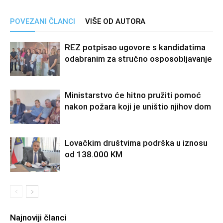
POVEZANI ČLANCI
VIŠE OD AUTORA
REZ potpisao ugovore s kandidatima
odabranim za stručno osposobljavanje
Ministarstvo će hitno pružiti pomoć
nakon požara koji je uništio njihov dom
Lovačkim društvima podrška u iznosu
od 138.000 KM
Najnoviji članci