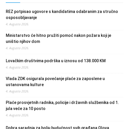
REZ potpisao ugovore s kandidatima odabranim za stručno
osposobljavanje
4. Augusta 2026.
Ministarstvo će hitno pružiti pomoć nakon požara koji je
uništio njihov dom
4. Augusta 2026.
Lovačkim društvima podrška u iznosu od 138.000 KM
4. Augusta 2026.
Vlada ZDK osigurala povećanje plaće za zaposlene u
ustanovama kulture
4. Augusta 2026.
Plaće prosvjetnih radnika, policije i državnih službenika od 1.
jula veće za 10 posto
4. Augusta 2026.
Dobra saradnja za bolju budućnost svih građana Olova