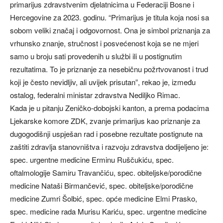
primarijus zdravstvenim djelatnicima u Federaciji Bosne i
Hercegovine za 2023. godinu. “Primarijus je titula koja nosi sa
sobom veliki značaj i odgovornost. Ona je simbol priznanja za
vrhunsko znanje, stručnost i posvećenost koja se ne mjeri
samo u broju sati provedenih u službi ili u postignutim
rezultatima. To je priznanje za nesebičnu požrtvovanost i trud
koji je često nevidljiv, ali uvijek prisutan”, rekao je, između
ostalog, federalni ministar zdravstva Nediljko Rimac.
Kada je u pitanju Zeničko-dobojski kanton, a prema podacima
Ljekarske komore ZDK, zvanje primarijus kao priznanje za
dugogodišnji uspješan rad i posebne rezultate postignute na
zaštiti zdravlja stanovništva i razvoju zdravstva dodijeljeno je:
spec. urgentne medicine Erminu Ruščukiću, spec.
oftalmologije Samiru Travančiću, spec. obiteljske/porodične
medicine Nataši Birmančević, spec. obiteljske/porodične
medicine Zumri Šolbić, spec. opće medicine Elmi Prasko,
spec. medicine rada Murisu Kariću, spec. urgentne medicine