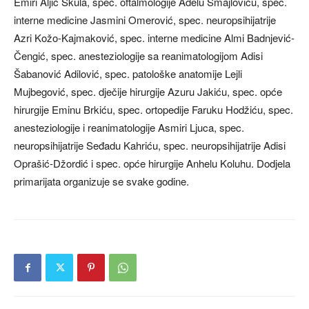
Emiri Aljić Skula, spec. oftalmologije Adelu Smajloviću, spec.
interne medicine Jasmini Omerović, spec. neuropsihijatrije
Azri Kožo-Kajmaković, spec. interne medicine Almi Badnjević-
Čengić, spec. anesteziologije sa reanimatologijom Adisi
Šabanović Adilović, spec. patološke anatomije Lejli
Mujbegović, spec. dječije hirurgije Azuru Jakiću, spec. opće
hirurgije Eminu Brkiću, spec. ortopedije Faruku Hodžiću, spec.
anesteziologije i reanimatologije Asmiri Ljuca, spec.
neuropsihijatrije Seđadu Kahriću, spec. neuropsihijatrije Adisi
Oprašić-Džordić i spec. opće hirurgije Anhelu Koluhu. Dodjela
primarijata organizuje se svake godine.