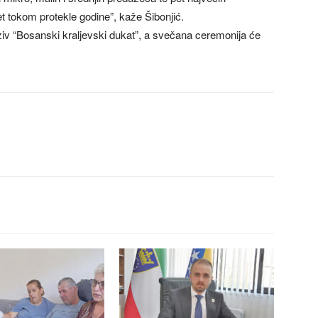
et tokom protekle godine”, kaže Šibonjić.
aziv “Bosanski kraljevski dukat”, a svečana ceremonija će