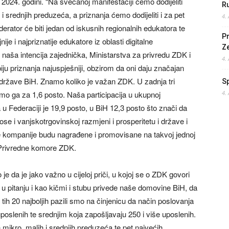
024. godini. “Na svečanoj manifestaciji ćemo dodijeliti
Ru
i srednjih preduzeća, a priznanja ćemo dodijeliti i za pet
4.
erator će biti jedan od iskusnih regionalnih edukatora te
Pr
e i najpriznatije edukatore iz oblasti digitalne
Z
 naša intencija zajednička, Ministarstva za privredu ZDK i
4.
ju priznanja najuspješniji, obzirom da oni daju značajan
države BiH. Znamo koliko je važan ZDK. U zadnja tri
S
mo ga za 1,6 posto. Naša participacija u ukupnoj
4.
u Federaciji je 19,9 posto, u BiH 12,3 posto što znači da
e i vanjskotrgovinskoj razmjeni i prosperitetu i države i
ve kompanije budu nagrađene i promovisane na takvoj jednoj
a Privredne komore ZDK.
e da je jako važno u cijeloj priči, u kojoj se o ZDK govori
u pitanju i kao kičmi i stubu privede naše domovine BiH, da
tih 20 najboljih pazili smo na činjenicu da način poslovanja
 uposlenih te srednjim koja zapošljavaju 250 i više uposlenih.
 mikro, malih i srednjih preduzeća te pet najvećih