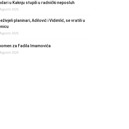
dari u Kaknju stupili u radnički neposluh
 Augusta 2026.
eživjeli planinari, Adilović i Vidimlić, se vratili u
enicu
 Augusta 2026.
pomen za Fadila Imamovića
 Augusta 2026.