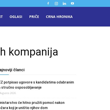
RT
OGLASI
PRIČE
CRNA HRONIKA
ih kompanija
ajnoviji članci
EZ potpisao ugovore s kandidatima odabranim
a stručno osposobljavanje
 Augusta 2026.
nistarstvo će hitno pružiti pomoć nakon
žara koji je uništio njihov dom