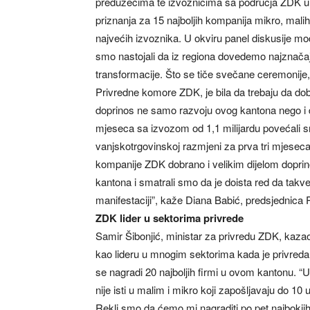
preduzećima te izvoznicima sa područja ZDK u 2
priznanja za 15 najboljih kompanija mikro, malih 
najvećih izvoznika. U okviru panel diskusije mod
smo nastojali da iz regiona dovedemo najznačajnij
transformacije. Što se tiče svečane ceremonije,
Privredne komore ZDK, je bila da trebaju da dobi
doprinos ne samo razvoju ovog kantona nego i 
mjeseca sa izvozom od 1,1 milijardu povećali s
vanjskotrgovinskoj razmjeni za prva tri mjeseca 
kompanije ZDK dobrano i velikim dijelom doprinos
kantona i smatrali smo da je doista red da tak
manifestaciji”, kaže Diana Babić, predsjednic
ZDK lider u sektorima privrede
Samir Šibonjić, ministar za privredu ZDK, kazao j
kao lideru u mnogim sektorima kada je privreda 
se nagradi 20 najboljih firmi u ovom kantonu. “U 
nije isti u malim i mikro koji zapošljavaju do 10
Rekli smo da ćemo mi nagraditi po pet najbokjih