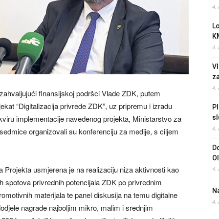
4.
L
K
4.
Vl
z
4.
ahvaljujući finansijskoj podršci Vlade ZDK, putem
kat “Digitalizacija privrede ZDK”, uz pripremu i izradu
Pl
 okviru implementacije navedenog projekta, Ministarstvo za
sl
4.
edmice organizovali su konferenciju za medije, s ciljem
Do
O
a Projekta usmjerena je na realizaciju niza aktivnosti kao
4.
ih spotova privrednih potencijala ZDK po privrednim
Na
promotivnih materijala te panel diskusija na temu digitalne
4.
djele nagrade najboljim mikro, malim i srednjim