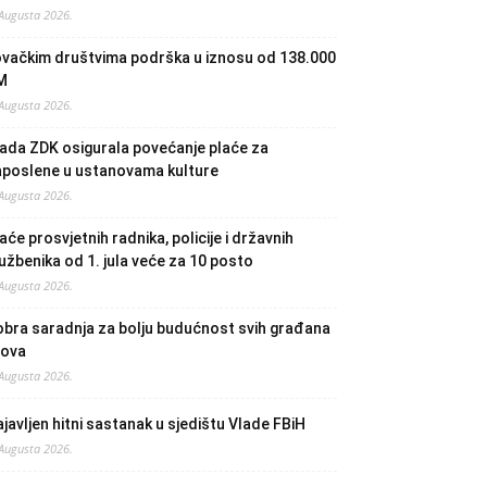
 Augusta 2026.
ovačkim društvima podrška u iznosu od 138.000
M
 Augusta 2026.
ada ZDK osigurala povećanje plaće za
aposlene u ustanovama kulture
 Augusta 2026.
aće prosvjetnih radnika, policije i državnih
užbenika od 1. jula veće za 10 posto
 Augusta 2026.
bra saradnja za bolju budućnost svih građana
lova
 Augusta 2026.
javljen hitni sastanak u sjedištu Vlade FBiH
 Augusta 2026.