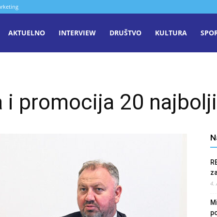
rketing
aša
AKTUELNO
INTERVIEW
DRUŠTVO
KULTURA
SPO
iječ
 i promocija 20 najbolj
enica
N
R
z
4.
Mi
po