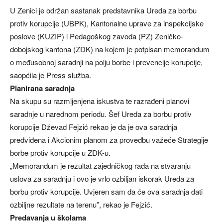
U Zenici je održan sastanak predstavnika Ureda za borbu
protiv korupcije (UBPK), Kantonalne uprave za inspekcijske
poslove (KUZIP) i Pedagoškog zavoda (PZ) Zeničko-
dobojskog kantona (ZDK) na kojem je potpisan memorandum
o međusobnoj saradnji na polju borbe i prevencije korupcije,
saopćila je Press služba.
Planirana saradnja
Na skupu su razmijenjena iskustva te razrađeni planovi
saradnje u narednom periodu. Šef Ureda za borbu protiv
korupcije Dževad Fejzić rekao je da je ova saradnja
predviđena i Akcionim planom za provedbu važeće Strategije
borbe protiv korupcije u ZDK-u.
„Memorandum je rezultat zajedničkog rada na stvaranju
uslova za saradnju i ovo je vrlo ozbiljan iskorak Ureda za
borbu protiv korupcije. Uvjeren sam da će ova saradnja dati
ozbiljne rezultate na terenu”, rekao je Fejzić.
Predavanja u školama