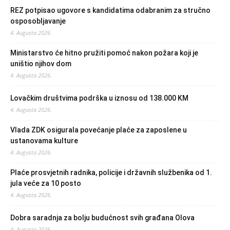
REZ potpisao ugovore s kandidatima odabranim za stručno
osposobljavanje
4. Augusta 2026.
Ministarstvo će hitno pružiti pomoć nakon požara koji je
uništio njihov dom
4. Augusta 2026.
Lovačkim društvima podrška u iznosu od 138.000 KM
4. Augusta 2026.
Vlada ZDK osigurala povećanje plaće za zaposlene u
ustanovama kulture
4. Augusta 2026.
Plaće prosvjetnih radnika, policije i državnih službenika od 1.
jula veće za 10 posto
4. Augusta 2026.
Dobra saradnja za bolju budućnost svih građana Olova
4. Augusta 2026.