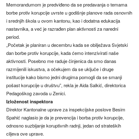
Memorandumom je predviđeno da se predavanja o temama
borbe protiv korupcije uvrste u godišnje planove rada osnovnih
i srednjih škola u ovom kantonu, kao i dodatna edukacija
nastavnika, a već je razrađen plan aktivnosti za naredni
period.
„Početak je planiran u decembru kada se obilježava Svjetski
dan borbe protiv korupcije, kada ćemo intenzivirati naše
aktivnosti. Posebno me raduje činjenica da smo danas
razmijenili iskustva, a očekujem da se uključe i druge
institucije kako bismo jedni drugima pomogli da se smanji
pošast korupcije u društvu”, rekla je Aida Salkić, direktorica
Pedagoškog zavoda u Zenici.
Izloženost inspektora
Direktor Kantonalne uprave za inspekcijske poslove Besim
Spahić naglasio je da je prevencija i borba protiv korupcije,
odnosno suzbijanje koruptivnih radnji, jedan od strateških
ciljeva ove uprave.