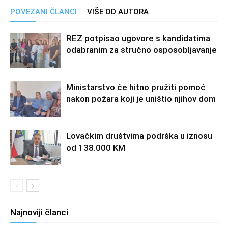
POVEZANI ČLANCI
VIŠE OD AUTORA
REZ potpisao ugovore s kandidatima
odabranim za stručno osposobljavanje
Ministarstvo će hitno pružiti pomoć
nakon požara koji je uništio njihov dom
Lovačkim društvima podrška u iznosu
od 138.000 KM
Najnoviji članci