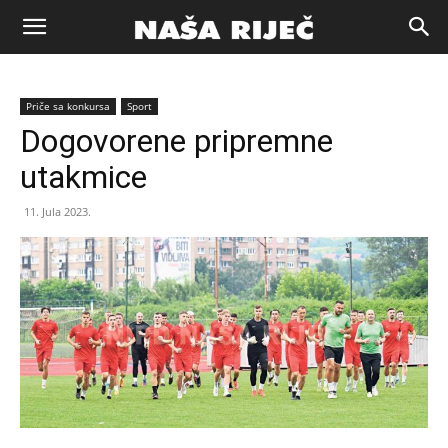
Naša
Priče sa konkursa
Sport
riječ
Dogovorene pripremne
utakmice
Zenica
11. Jula 2023.