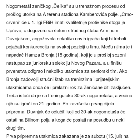
Nogometaši zeničkog „Čelika“ su u trenažnom procesu od
prošlog utorka na A terenu stadiona Kamberovića polje. „Crno-
crveni“ će u 1. ligi FBiH imati kvalitetnije protivnike stoga je
Uprava, u dogovoru sa šefom stručnog štaba Arminom
Duvnjakom, angažovala nekoliko novih igrača koji bi trebali
pojačati konkurenciju na svakoj poziciji u timu. Među njima je i
napadač Hamza Bronja (18 godina), koji je u prošloj sezoni
nastupao za juniorsku selekciju Novog Pazara, a u finišu
prvenstva odigrao i nekoliko utakmica za seniorski tim. Ako
Bronja zadovolji stručni štab na treninzima i prijateljskim
utakmicama onda će i prelazni rok za Zeničane biti zaključen.
Treba istaći da je na treningu oko 30-ak nogometaša, a većina
njih su igrači do 21. godine. Po završetku prvog dijela
priprema, Duvnjak će odlučiti koji od 30-ak nogometaša će
ostati na Bilinom polju a koga će poslati na posudbu u neki
drugi tim.
Prva pripremna utakmica zakazana je za subotu (15. juli) na