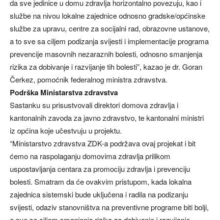
da sve jedinice u domu zdravlja horizontalno povezuju, kao i
službe na nivou lokalne zajednice odnosno gradske/općinske
službe za upravu, centre za socijalni rad, obrazovne ustanove,
a to sve sa ciljem podizanja svijesti i implementacije programa
prevencije masovnih nezaraznih bolesti, odnosno smanjenja
rizika za dobivanje i razvijanje tih bolesti”, kazao je dr. Goran
Čerkez, pomoćnik federalnog ministra zdravstva.
Podrška Ministarstva zdravstva
Sastanku su prisustvovali direktori domova zdravlja i
kantonalnih zavoda za javno zdravstvo, te kantonalni ministri
iz općina koje učestvuju u projektu.
“Ministarstvo zdravstva ZDK-a podržava ovaj projekat i bit
ćemo na raspolaganju domovima zdravlja prilikom
uspostavljanja centara za promociju zdravlja i prevenciju
bolesti. Smatram da će ovakvim pristupom, kada lokalna
zajednica sistemski bude uključena i radila na podizanju
svijesti, odaziv stanovništva na preventivne programe biti bolji,
a sve sa ciljem smanjenja rizika za dobivanje i razvijanje