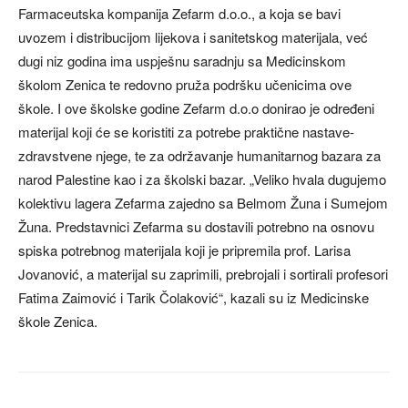
Farmaceutska kompanija Zefarm d.o.o., a koja se bavi
uvozem i distribucijom lijekova i sanitetskog materijala, već
dugi niz godina ima uspješnu saradnju sa Medicinskom
školom Zenica te redovno pruža podršku učenicima ove
škole. I ove školske godine Zefarm d.o.o donirao je određeni
materijal koji će se koristiti za potrebe praktične nastave-
zdravstvene njege, te za održavanje humanitarnog bazara za
narod Palestine kao i za školski bazar. „Veliko hvala dugujemo
kolektivu lagera Zefarma zajedno sa Belmom Žuna i Sumejom
Žuna. Predstavnici Zefarma su dostavili potrebno na osnovu
spiska potrebnog materijala koji je pripremila prof. Larisa
Jovanović, a materijal su zaprimili, prebrojali i sortirali profesori
Fatima Zaimović i Tarik Čolaković“, kazali su iz Medicinske
škole Zenica.