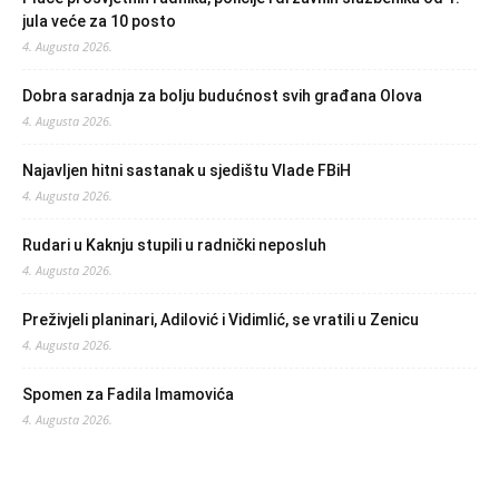
jula veće za 10 posto
4. Augusta 2026.
Dobra saradnja za bolju budućnost svih građana Olova
4. Augusta 2026.
Najavljen hitni sastanak u sjedištu Vlade FBiH
4. Augusta 2026.
Rudari u Kaknju stupili u radnički neposluh
4. Augusta 2026.
Preživjeli planinari, Adilović i Vidimlić, se vratili u Zenicu
4. Augusta 2026.
Spomen za Fadila Imamovića
4. Augusta 2026.