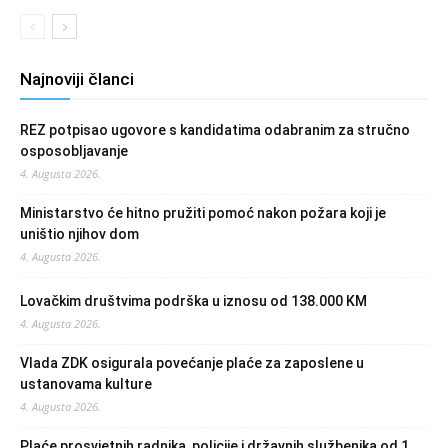
Najnoviji članci
REZ potpisao ugovore s kandidatima odabranim za stručno
osposobljavanje
4. Augusta 2026.
Ministarstvo će hitno pružiti pomoć nakon požara koji je
uništio njihov dom
4. Augusta 2026.
Lovačkim društvima podrška u iznosu od 138.000 KM
4. Augusta 2026.
Vlada ZDK osigurala povećanje plaće za zaposlene u
ustanovama kulture
4. Augusta 2026.
Plaće prosvjetnih radnika, policije i državnih službenika od 1.