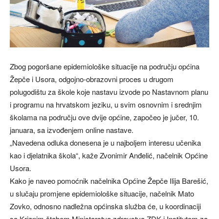
Zbog pogoršane epidemiološke situacije na području općina
Žepče i Usora, odgojno-obrazovni proces u drugom
polugodištu za škole koje nastavu izvode po Nastavnom planu
i programu na hrvatskom jeziku, u svim osnovnim i srednjim
školama na području ove dvije općine, započeo je jučer, 10.
januara, sa izvođenjem online nastave.
„Navedena odluka donesena je u najboljem interesu učenika
kao i djelatnika škola“, kaže Zvonimir Anđelić, načelnik Općine
Usora.
Kako je naveo pomoćnik načelnika Općine Žepče Ilija Barešić,
u slučaju promjene epidemiološke situacije, načelnik Mato
Zovko, odnosno nadležna općinska služba će, u koordinaciji
sa Kriznim štabom Ministarstva zdravstva ZDK i Institutom za