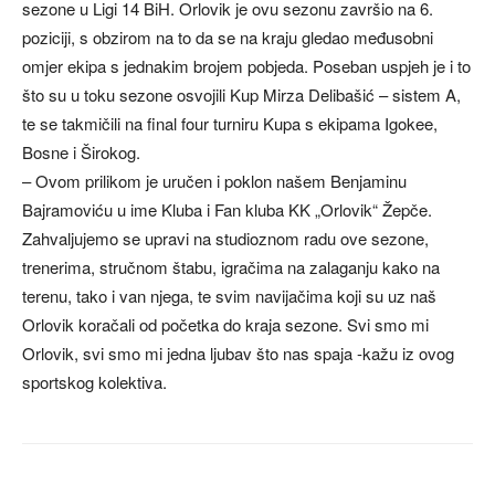
sezone u Ligi 14 BiH. Orlovik je ovu sezonu završio na 6.
poziciji, s obzirom na to da se na kraju gledao međusobni
omjer ekipa s jednakim brojem pobjeda. Poseban uspjeh je i to
što su u toku sezone osvojili Kup Mirza Delibašić – sistem A,
te se takmičili na final four turniru Kupa s ekipama Igokee,
Bosne i Širokog.
– Ovom prilikom je uručen i poklon našem Benjaminu
Bajramoviću u ime Kluba i Fan kluba KK „Orlovik“ Žepče.
Zahvaljujemo se upravi na studioznom radu ove sezone,
trenerima, stručnom štabu, igračima na zalaganju kako na
terenu, tako i van njega, te svim navijačima koji su uz naš
Orlovik koračali od početka do kraja sezone. Svi smo mi
Orlovik, svi smo mi jedna ljubav što nas spaja -kažu iz ovog
sportskog kolektiva.