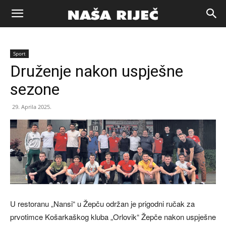
Naša
Sport
riječ
Druženje nakon uspješne
sezone
Zenica
29. Aprila 2025.
U restoranu „Nansi“ u Žepču održan je prigodni ručak za
prvotimce Košarkaškog kluba „Orlovik“ Žepče nakon uspješne