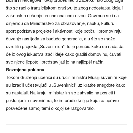
što se radi o tranzicijskom društvu to zbog nedostatka ideja i
zakonskih rješenja na nacionalnom nivou. Osvrnuo se i na
činjenicu da Ministarstvo za obrazovanje, nauku, kulturu i
sport podržava projekte i aktivnosti koje potiču i promoviraju
čuvanje naslijeđa za buduće generacije, a u što se može
uvrstiti i projekta „Suvenirnica“, te je poručio kako se nada da
će iz ovog iskustva izaći ideje kako graditi domovinu, čuvati
sve njene ljepote i predstavljati je na najljepši način.
Razmjena poklona
Tokom druženja učenici su uručili ministru Mušiji suvenire koje
su izradili učestvujući u „Suvenirnici“ uz kratke anegdote kako
su nastajali. Na kraju, ministar im se zahvalio na posjeti i
poklonjenim suvenirima, te im uručio knjige koje su upravo
posvećene samoj temi o kojoj se razgovaralo.