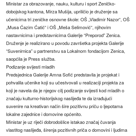
Ministar za obrazovanje, nauku, kulturu i sport Zeničko-
dobojskog kantona, Mirza Mušija, upriličio je druženje sa
učenicima tri zeničke osnovne škole: OŠ „Vladimir Nazor“, OŠ
„Musa Ćazim Ćatić“ i OŠ „Meša Selimović“, njihovim
nastavnicima i predstavnicima Galerije “Preporod” Zenica.
Druženje je realizirano u povodu završetka projekta Galerije
“Suvenirnica” u partnerstvu sa Lokalnom fondacijom Zenica,
saopćila je Press služba.
Podizanje svijesti mladih
Predsjednica Galerije Amna Sofić predstavila je projekat i
pohvalila učenike koji su učestvovali u realizaciji projekta za
koji je navela da je njegov cilj podizanje svijesti kod mladih o
značaju kulturno-historijskog naslijeđa te da izrađujući
suvenire na kreativan način šire pozitivnu priču o ljepotama
lokalne zajednice i domovine općenito.
Ministar je uz riječi dobrodošlice istakao značaj čuvanja
vlastitog naslijeđa, širenja pozitivnih priča o domovini i ljudima