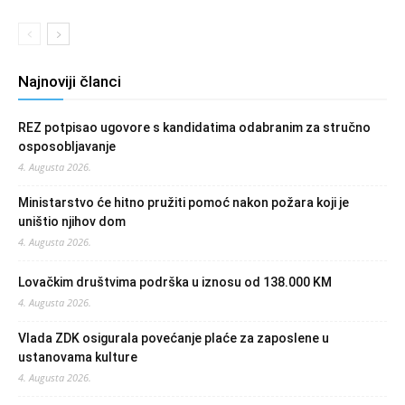
Najnoviji članci
REZ potpisao ugovore s kandidatima odabranim za stručno
osposobljavanje
4. Augusta 2026.
Ministarstvo će hitno pružiti pomoć nakon požara koji je
uništio njihov dom
4. Augusta 2026.
Lovačkim društvima podrška u iznosu od 138.000 KM
4. Augusta 2026.
Vlada ZDK osigurala povećanje plaće za zaposlene u
ustanovama kulture
4. Augusta 2026.