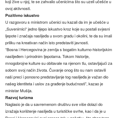
koji žive u njoj, te se zahvalio učenicima što su uzeli učešće u
ovoj aktivnosti.
Pozitivno iskustvo
U razgovoru s ministrom učenici su kazali da im je učešće u
„Suvenirnici“ jedno lijepo iskustvo kroz koje su postali svjesni
ljepote i značaja naslijeđa u svom gradu i okolini, te da su imali
priliku na kreativan način isto predstaviti javnosti.
“Bosna i Hercegovina je zemlja s bogatim kulturno-historijskim
naslijeđem i prirodnim ljepotama. Tokom historije,
mnogobrojne kulture su obitavale na njenom tlu, ostavljajući za
sobom svoj način života. Čuvanje onog što su nam ostavili
naši preci i ponosno predstavljanje tog naslijeđa je važan dio
našeg identiteta i uslov za građenje budućnosti”, kazao je
ministar Mušija.
Razvoj turizma
Naglasio je da u savremenom društvu sve više dolazi do
izražaja korištenje naslijeđa u turističke svrhe, kao i da je u
Bosni i Hercegovini ovaj proces tek u začetku, što zbog toga