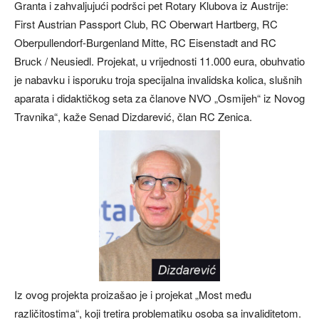
Granta i zahvaljujući podršci pet Rotary Klubova iz Austrije:
First Austrian Passport Club, RC Oberwart Hartberg, RC
Oberpullendorf-Burgenland Mitte, RC Eisenstadt and RC
Bruck / Neusiedl. Projekat, u vrijednosti 11.000 eura, obuhvatio
je nabavku i isporuku troja specijalna invalidska kolica, slušnih
aparata i didaktičkog seta za članove NVO „Osmijeh“ iz Novog
Travnika“, kaže Senad Dizdarević, član RC Zenica.
Iz ovog projekta proizašao je i projekat „Most među
različitostima“, koji tretira problematiku osoba sa invaliditetom.