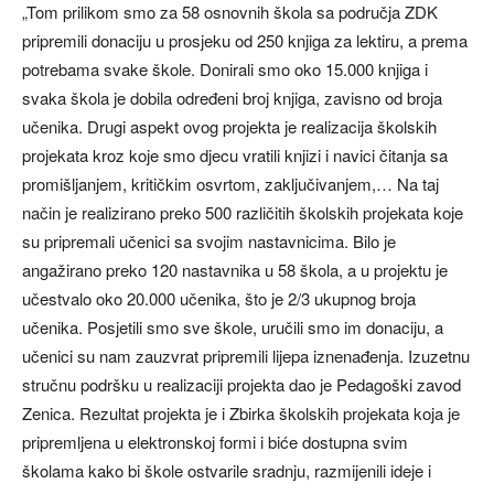
„Tom prilikom smo za 58 osnovnih škola sa područja ZDK
pripremili donaciju u prosjeku od 250 knjiga za lektiru, a prema
potrebama svake škole. Donirali smo oko 15.000 knjiga i
svaka škola je dobila određeni broj knjiga, zavisno od broja
učenika. Drugi aspekt ovog projekta je realizacija školskih
projekata kroz koje smo djecu vratili knjizi i navici čitanja sa
promišljanjem, kritičkim osvrtom, zaključivanjem,… Na taj
način je realizirano preko 500 različitih školskih projekata koje
su pripremali učenici sa svojim nastavnicima. Bilo je
angažirano preko 120 nastavnika u 58 škola, a u projektu je
učestvalo oko 20.000 učenika, što je 2/3 ukupnog broja
učenika. Posjetili smo sve škole, uručili smo im donaciju, a
učenici su nam zauzvrat pripremili lijepa iznenađenja. Izuzetnu
stručnu podršku u realizaciji projekta dao je Pedagoški zavod
Zenica. Rezultat projekta je i Zbirka školskih projekata koja je
pripremljena u elektronskoj formi i biće dostupna svim
školama kako bi škole ostvarile sradnju, razmijenili ideje i