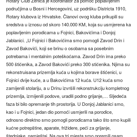
Rotary Club Zenica je koordinator za pomoć poplavljenim
područjima u Bosni i Hercegovini, uz podršku Districta 1910,
Rotary klubova iz Hrvatske. Članovi ovog kluba prikupili su
sredstva u iznosu od skoro 140.000 KM, koja su usmjerena ka
poplavljenim porodicama u Fojnici, Bakovićima i Donjoj
Jablanici. „U Fojnici i Bakovićima smo pomogli Zavod Drin i
Zavod Bakovići, koji se brinu o osobama sa posebnim
potrebama i mentalnim poteškoćama. Zavod Drin ima preko
500 štićenika, a Zavod Bakovići preko 300 stićenika. Njima su
rekonstruisana prizemlja kuća u kojima borave štićenici, u
Fojnici dvije kuće, a u Bakovićima 12 kuća. U12 kuća smo
zamijenili stolariju, a u Drinu izvršili rekonstrukciju kompletnog
prizemlja, izmijenili podove, uradili podno grijanje,… Sljedeća
faza bi bilo opremanje tih prostorija. U Donjoj Jablanici smo,
kao i u Fojnici, jedan dio pomoći usmjerili na porodice,
odnosno direktno smo pomogli porodicama tako što smo kupili
kućne potrepštine, aparate, frižidere, peći za grijanje,
štednjake, namještaj. Na ova tri mjesta smo opremili osam