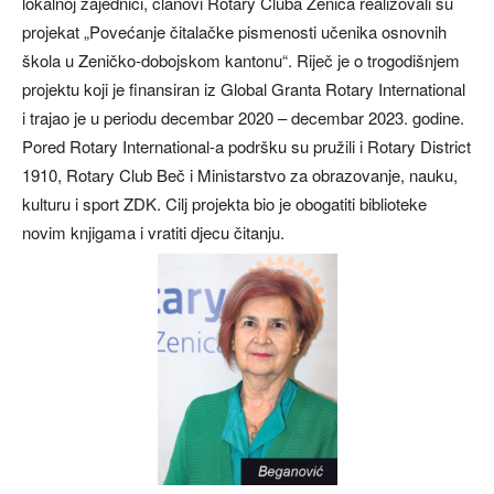
lokalnoj zajednici, članovi Rotary Cluba Zenica realizovali su
projekat „Povećanje čitalačke pismenosti učenika osnovnih
škola u Zeničko-dobojskom kantonu“. Riječ je o trogodišnjem
projektu koji je finansiran iz Global Granta Rotary International
i trajao je u periodu decembar 2020 – decembar 2023. godine.
Pored Rotary International-a podršku su pružili i Rotary District
1910, Rotary Club Beč i Ministarstvo za obrazovanje, nauku,
kulturu i sport ZDK. Cilj projekta bio je obogatiti biblioteke
novim knjigama i vratiti djecu čitanju.