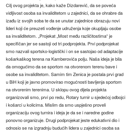
Cilj ovog projekta je, kako kaže Dizdarević, da se poveća
vidljivost osoba sa invaliditetom u zajednici, da se ohrabre da
izađu iz svojih soba te da se unutar zajednice obrazuju novi
lideri koji će preuzeti vođenje udruženja koje okupljaju osobe
sa invaliditetom. „Projekat „Most među različitostima“ je
specifičan jer se sastoji od tri podprojekta. Prvi podprojekat
smo nazvali sportsko-logistički i on se sastojao od adaptacije
košarkaškog terena na Kamberovića polju. Naša ideja je bila
da omogućimo da se sportom na otvorenom terenu bave i
osobe sa invaliditetom. Samim tim Zenica je postala prvi grad
u BiH koji je javno promovirao mogućnosti bavljenja sportom
na otvorenim terenima. U sklopu ovog dijela projekta
organizovali smo, prvi po redu, Rotary turnir u sjedećoj odbojci
i košarci u kolicima. Mislim da smo uspješno proveli
organizaciju ovog turnira i ideja je da se i naredne godine
ponovno organizuje. Drugi podprojekat jeste edukativni dio i
odnosio se na izgradnju budućih lidera u zajednici osoba sa