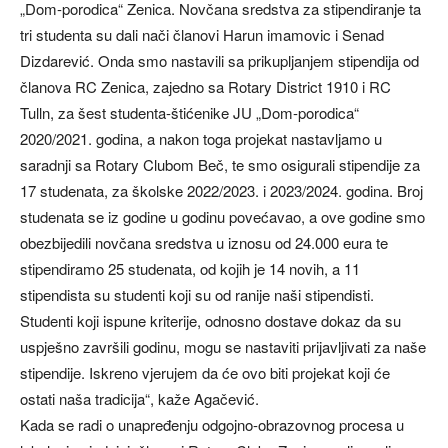
„Dom-porodica“ Zenica. Novčana sredstva za stipendiranje ta
tri studenta su dali nači članovi Harun imamovic i Senad
Dizdarević. Onda smo nastavili sa prikupljanjem stipendija od
članova RC Zenica, zajedno sa Rotary District 1910 i RC
Tulln, za šest studenta-štićenike JU „Dom-porodica“
2020/2021. godina, a nakon toga projekat nastavljamo u
saradnji sa Rotary Clubom Beč, te smo osigurali stipendije za
17 studenata, za školske 2022/2023. i 2023/2024. godina. Broj
studenata se iz godine u godinu povećavao, a ove godine smo
obezbijedili novčana sredstva u iznosu od 24.000 eura te
stipendiramo 25 studenata, od kojih je 14 novih, a 11
stipendista su studenti koji su od ranije naši stipendisti.
Studenti koji ispune kriterije, odnosno dostave dokaz da su
uspješno završili godinu, mogu se nastaviti prijavljivati za naše
stipendije. Iskreno vjerujem da će ovo biti projekat koji će
ostati naša tradicija“, kaže Agačević.
Kada se radi o unapređenju odgojno-obrazovnog procesa u