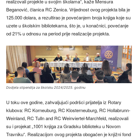
realizovali projekte u svojim školama“, kaže Mensura
Beganović, članica RC Zenica. Vrijednost ovog projekta bila je
125.000 dolara, a rezultirao je povećanjem broja knjiga koje su
uzete u školskim bibliotekama, što je, u konačnici, povećanje
od 21% u odnosu na period prije realizacije projekta.
Dodjela stipendija za školsku 2024/2025. godinu
U toku ove godine, zahvaljujući podršci prijatelja iz Rotary
klubova: RC Korneuburg, RC Klosterneuburg, RC Hollabrunn-
Weinland, RC Tulln and RC Weinviertel-Marchfeld, realizovali
su i projekat „1001 knjiga za Gradsku biblioteku u Novom
Travniku“. Realizacijom ovog projekta obogaćen je knjižni fond