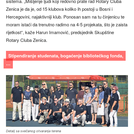
sistema. „Mišljenje ljudi koji redovno prate rad Rotary Cluba
Zenica je da je, od 15 klubova koliko ih postoji u Bosni i
Hercegovini, najaktivniji klub. Ponosan sam na tu činjenicu te
moram istaći da trenutno radimo na 4-5 projekata, što je zaista
rijetkost“, kaže Harun Imamović, predsjednik Skupštine
Rotary Cluba Zenica.
Stipendiranje studenata, bogaćenje bibliotečkog fonda,
…
Detalj sa svečanog otvaranja terena