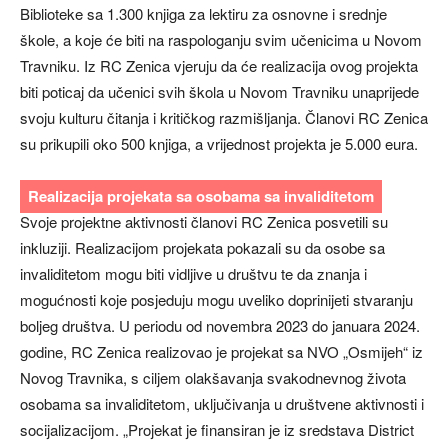
Biblioteke sa 1.300 knjiga za lektiru za osnovne i srednje
škole, a koje će biti na raspologanju svim učenicima u Novom
Travniku. Iz RC Zenica vjeruju da će realizacija ovog projekta
biti poticaj da učenici svih škola u Novom Travniku unaprijede
svoju kulturu čitanja i kritičkog razmišljanja. Članovi RC Zenica
su prikupili oko 500 knjiga, a vrijednost projekta je 5.000 eura.
Realizacija projekata sa osobama sa invaliditetom
Svoje projektne aktivnosti članovi RC Zenica posvetili su
inkluziji. Realizacijom projekata pokazali su da osobe sa
invaliditetom mogu biti vidljive u društvu te da znanja i
mogućnosti koje posjeduju mogu uveliko doprinijeti stvaranju
boljeg društva. U periodu od novembra 2023 do januara 2024.
godine, RC Zenica realizovao je projekat sa NVO „Osmijeh“ iz
Novog Travnika, s ciljem olakšavanja svakodnevnog života
osobama sa invaliditetom, uključivanja u društvene aktivnosti i
socijalizacijom. „Projekat je finansiran je iz sredstava District