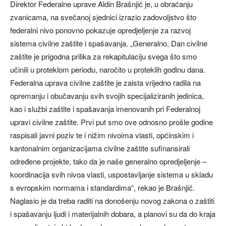
Direktor Federalne uprave Aldin Brašnjić je, u obraćanju
zvanicama, na svečanoj sjednici izrazio zadovoljstvo što
federalni nivo ponovno pokazuje opredjeljenje za razvoj
sistema civilne zaštite i spašavanja. „Generalno, Dan civilne
zaštite je prigodna prilika za rekapitulaciju svega što smo
učinili u proteklom periodu, naročito u proteklih godinu dana.
Federalna uprava civilne zaštite je zaista vrijedno radila na
opremanju i obučavanju svih svojih specijaliziranih jedinica,
kao i službi zaštite i spašavanja imenovanih pri Federalnoj
upravi civilne zaštite. Prvi put smo ove odnosno prošle godine
raspisali javni poziv te i nižim nivoima vlasti, općinskim i
kantonalnim organizacijama civilne zaštite sufinansirali
određene projekte, tako da je naše generalno opredjeljenje –
koordinacija svih nivoa vlasti, uspostavljanje sistema u skladu
s evropskim normama i standardima“, rekao je Brašnjić.
Naglasio je da treba raditi na donošenju novog zakona o zaštiti
i spašavanju ljudi i materijalnih dobara, a planovi su da do kraja