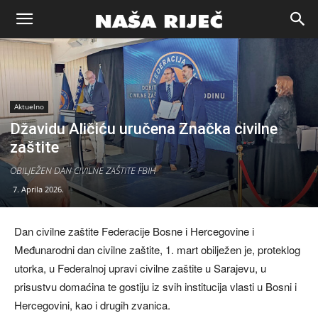
Naša
riječ
Aktuelno
Džavidu Aličiću uručena Značka civilne
Zenica
zaštite
OBILJEŽEN DAN CIVILNE ZAŠTITE FBIH
7. Aprila 2026.
Dan civilne zaštite Federacije Bosne i Hercegovine i
Međunarodni dan civilne zaštite, 1. mart obilježen je, proteklog
utorka, u Federalnoj upravi civilne zaštite u Sarajevu, u
prisustvu domaćina te gostiju iz svih institucija vlasti u Bosni i
Hercegovini, kao i drugih zvanica.