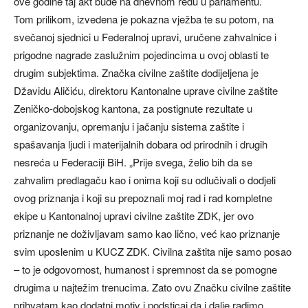
ove godine taj akt bude na dnevnom redu u parlamentu.
Tom prilikom, izvedena je pokazna vježba te su potom, na
svečanoj sjednici u Federalnoj upravi, uručene zahvalnice i
prigodne nagrade zaslužnim pojedincima u ovoj oblasti te
drugim subjektima. Značka civilne zaštite dodijeljena je
Džavidu Aličiću, direktoru Kantonalne uprave civilne zaštite
Zeničko-dobojskog kantona, za postignute rezultate u
organizovanju, opremanju i jačanju sistema zaštite i
spašavanja ljudi i materijalnih dobara od prirodnih i drugih
nesreća u Federaciji BiH. „Prije svega, želio bih da se
zahvalim predlagaču kao i onima koji su odlučivali o dodjeli
ovog priznanja i koji su prepoznali moj rad i rad kompletne
ekipe u Kantonalnoj upravi civilne zaštite ZDK, jer ovo
priznanje ne doživljavam samo kao lično, već kao priznanje
svim uposlenim u KUCZ ZDK. Civilna zaštita nije samo posao
– to je odgovornost, humanost i spremnost da se pomogne
drugima u najtežim trenucima. Zato ovu Značku civilne zaštite
prihvatam kao dodatni motiv i podsticaj da i dalje radimo