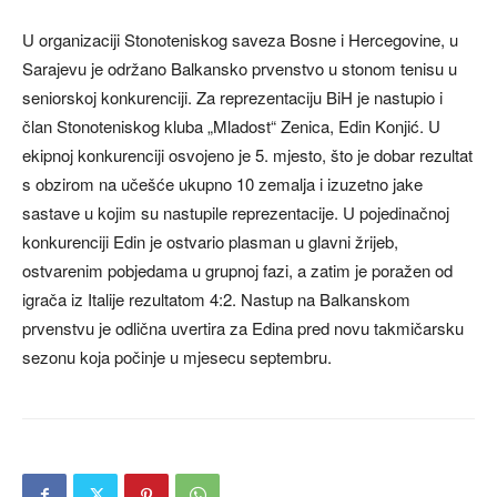
U organizaciji Stonoteniskog saveza Bosne i Hercegovine, u
Sarajevu je održano Balkansko prvenstvo u stonom tenisu u
seniorskoj konkurenciji. Za reprezentaciju BiH je nastupio i
član Stonoteniskog kluba „Mladost“ Zenica, Edin Konjić. U
ekipnoj konkurenciji osvojeno je 5. mjesto, što je dobar rezultat
s obzirom na učešće ukupno 10 zemalja i izuzetno jake
sastave u kojim su nastupile reprezentacije. U pojedinačnoj
konkurenciji Edin je ostvario plasman u glavni žrijeb,
ostvarenim pobjedama u grupnoj fazi, a zatim je poražen od
igrača iz Italije rezultatom 4:2. Nastup na Balkanskom
prvenstvu je odlična uvertira za Edina pred novu takmičarsku
sezonu koja počinje u mjesecu septembru.