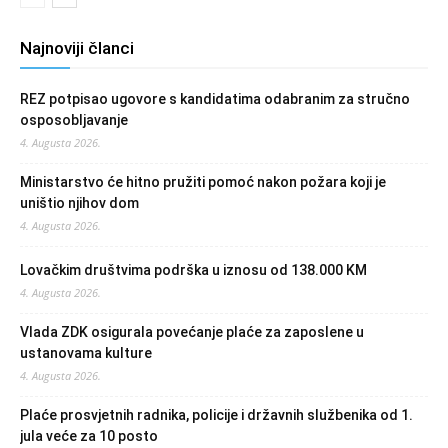
Najnoviji članci
REZ potpisao ugovore s kandidatima odabranim za stručno
osposobljavanje
4. Augusta 2026.
Ministarstvo će hitno pružiti pomoć nakon požara koji je
uništio njihov dom
4. Augusta 2026.
Lovačkim društvima podrška u iznosu od 138.000 KM
4. Augusta 2026.
Vlada ZDK osigurala povećanje plaće za zaposlene u
ustanovama kulture
4. Augusta 2026.
Plaće prosvjetnih radnika, policije i državnih službenika od 1.
jula veće za 10 posto