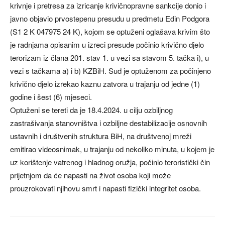
krivnje i pretresa za izricanje krivičnopravne sankcije donio i
javno objavio prvostepenu presudu u predmetu Edin Podgora
(S1 2 K 047975 24 K), kojom se optuženi oglašava krivim što
je radnjama opisanim u izreci presude počinio krivično djelo
terorizam iz člana 201. stav 1. u vezi sa stavom 5. tačka i), u
vezi s tačkama a) i b) KZBiH. Sud je optuženom za počinjeno
krivično djelo izrekao kaznu zatvora u trajanju od jedne (1)
godine i šest (6) mjeseci.
Optuženi se tereti da je 18.4.2024. u cilju ozbiljnog
zastrašivanja stanovništva i ozbiljne destabilizacije osnovnih
ustavnih i društvenih struktura BiH, na društvenoj mreži
emitirao videosnimak, u trajanju od nekoliko minuta, u kojem je
uz korištenje vatrenog i hladnog oružja, počinio teroristički čin
prijetnjom da će napasti na život osoba koji može
prouzrokovati njihovu smrt i napasti fizički integritet osoba.