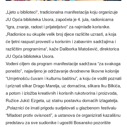
​„Ljeto u biblioteci“, tradicionalna manifestacija koju organizuje
JU Opća biblioteka Usora, započela je 4. jula, radionicama
“Igra, znanje, radost i prijateljstvo” za najmlađe korisnike.
„Radionice su okupile velik broj djece različite uzrasti, a koja
će ljetni raspust provesti u korisnim i zabavnim sadržajima i
različitim programima“, kaže Daliborka Matošević, direktorica
JU Opća biblioteka Usora.
Vođeni ciljem da program manifestacije sadržava “za svakoga
ponešto”, najavljeno je održavanje dvodnevne likovne kolonije
“Umjetnošću čuvam i kulturnu baštinu”, a koju će voditi poznati
i priznati slikar Drago Marelja, uz domaćina, slikara Iku Bilkića,
a potom i izložba kreativnih i korisnih rukotvorina i proizvoda,
Ružice Jukić Ezgeta, uz stalnu postavku domaćih izlagatelja.
„Polaznici će imati prigodu sudjelovati u glazbenom festivalu
“Mladost protiv ovisnosti”, a ustanova će organizirati kazališnu
predstavu za sve sudionike i ugostiti Bosansko pozorište