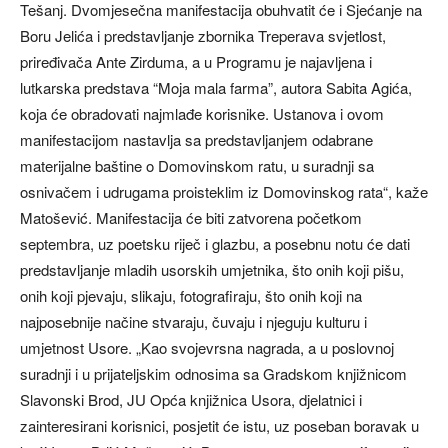
Tešanj. Dvomjesečna manifestacija obuhvatit će i Sjećanje na
Boru Jelića i predstavljanje zbornika Treperava svjetlost,
priređivača Ante Zirduma, a u Programu je najavljena i
lutkarska predstava “Moja mala farma”, autora Sabita Agića,
koja će obradovati najmlađe korisnike. Ustanova i ovom
manifestacijom nastavlja sa predstavljanjem odabrane
materijalne baštine o Domovinskom ratu, u suradnji sa
osnivačem i udrugama proisteklim iz Domovinskog rata“, kaže
Matošević. Manifestacija će biti zatvorena početkom
septembra, uz poetsku riječ i glazbu, a posebnu notu će dati
predstavljanje mladih usorskih umjetnika, što onih koji pišu,
onih koji pjevaju, slikaju, fotografiraju, što onih koji na
najposebnije načine stvaraju, čuvaju i njeguju kulturu i
umjetnost Usore. „Kao svojevrsna nagrada, a u poslovnoj
suradnji i u prijateljskim odnosima sa Gradskom knjižnicom
Slavonski Brod, JU Opća knjižnica Usora, djelatnici i
zainteresirani korisnici, posjetit će istu, uz poseban boravak u