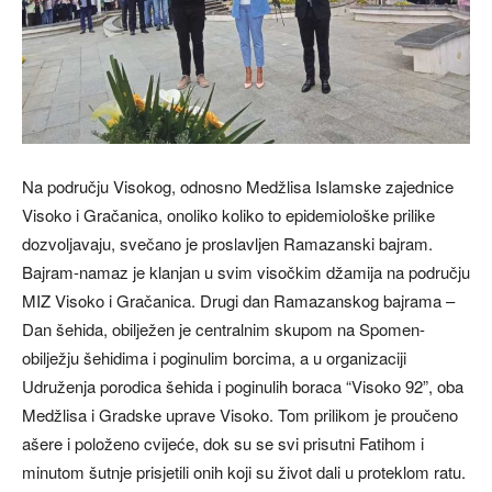
Na području Visokog, odnosno Medžlisa Islamske zajednice
Visoko i Gračanica, onoliko koliko to epidemiološke prilike
dozvoljavaju, svečano je proslavljen Ramazanski bajram.
Bajram-namaz je klanjan u svim visočkim džamija na području
MIZ Visoko i Gračanica. Drugi dan Ramazanskog bajrama –
Dan šehida, obilježen je centralnim skupom na Spomen-
obilježju šehidima i poginulim borcima, a u organizaciji
Udruženja porodica šehida i poginulih boraca “Visoko 92”, oba
Medžlisa i Gradske uprave Visoko. Tom prilikom je proučeno
ašere i položeno cvijeće, dok su se svi prisutni Fatihom i
minutom šutnje prisjetili onih koji su život dali u proteklom ratu.