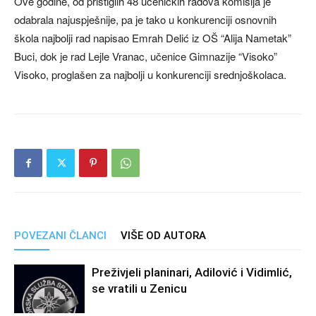
Ove godine, od pristiglih 48 učeničkih radova komisija je
odabrala najuspješnije, pa je tako u konkurenciji osnovnih
škola najbolji rad napisao Emrah Delić iz OŠ “Alija Nametak”
Buci, dok je rad Lejle Vranac, učenice Gimnazije “Visoko”
Visoko, proglašen za najbolji u konkurenciji srednjoškolaca.
POVEZANI ČLANCI
VIŠE OD AUTORA
Preživjeli planinari, Adilović i Vidimlić,
se vratili u Zenicu