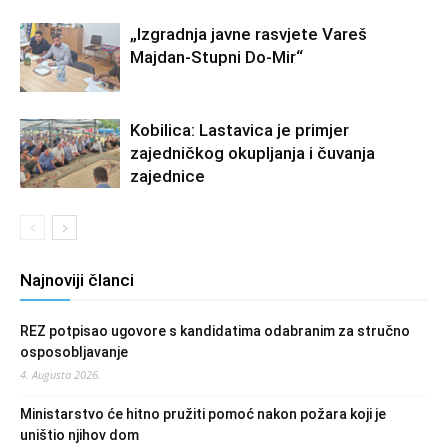
„Izgradnja javne rasvjete Vareš
Majdan-Stupni Do-Mir“
Kobilica: Lastavica je primjer
zajedničkog okupljanja i čuvanja
zajednice
Najnoviji članci
REZ potpisao ugovore s kandidatima odabranim za stručno
osposobljavanje
4. Augusta 2026.
Ministarstvo će hitno pružiti pomoć nakon požara koji je
uništio njihov dom