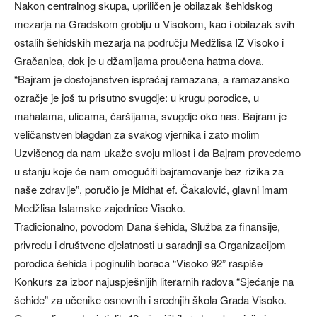
Nakon centralnog skupa, upriličen je obilazak šehidskog
mezarja na Gradskom groblju u Visokom, kao i obilazak svih
ostalih šehidskih mezarja na području Medžlisa IZ Visoko i
Gračanica, dok je u džamijama proučena hatma dova.
“Bajram je dostojanstven ispraćaj ramazana, a ramazansko
ozračje je još tu prisutno svugdje: u krugu porodice, u
mahalama, ulicama, čaršijama, svugdje oko nas. Bajram je
veličanstven blagdan za svakog vjernika i zato molim
Uzvišenog da nam ukaže svoju milost i da Bajram provedemo
u stanju koje će nam omogućiti bajramovanje bez rizika za
naše zdravlje”, poručio je Midhat ef. Čakalović, glavni imam
Medžlisa Islamske zajednice Visoko.
Tradicionalno, povodom Dana šehida, Služba za finansije,
privredu i društvene djelatnosti u saradnji sa Organizacijom
porodica šehida i poginulih boraca “Visoko 92” raspiše
Konkurs za izbor najuspješnijih literarnih radova “Sjećanje na
šehide” za učenike osnovnih i srednjih škola Grada Visoko.