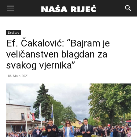
Naša
Društvo
riječ
Ef. Čakalović: “Bajram je
veličanstven blagdan za
Zenica
svakog vjernika”
18. Maja 2021.