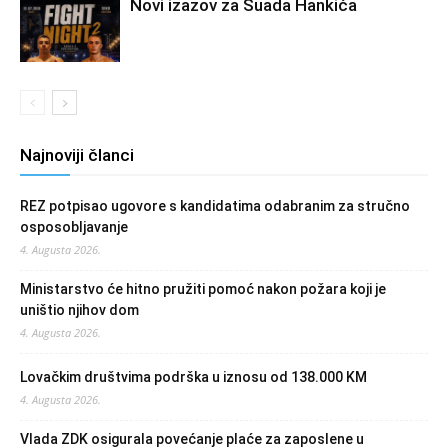
Novi izazov za Suada Hankića
Najnoviji članci
REZ potpisao ugovore s kandidatima odabranim za stručno
osposobljavanje
4. Augusta 2026.
Ministarstvo će hitno pružiti pomoć nakon požara koji je
uništio njihov dom
4. Augusta 2026.
Lovačkim društvima podrška u iznosu od 138.000 KM
4. Augusta 2026.
Vlada ZDK osigurala povećanje plaće za zaposlene u