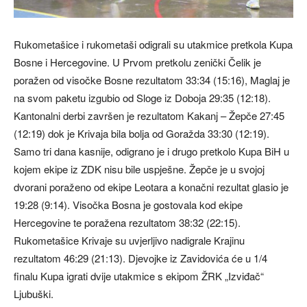
Rukometašice i rukometaši odigrali su utakmice pretkola Kupa
Bosne i Hercegovine. U Prvom pretkolu zenički Čelik je
poražen od visočke Bosne rezultatom 33:34 (15:16), Maglaj je
na svom paketu izgubio od Sloge iz Doboja 29:35 (12:18).
Kantonalni derbi završen je rezultatom Kakanj – Žepče 27:45
(12:19) dok je Krivaja bila bolja od Goražda 33:30 (12:19).
Samo tri dana kasnije, odigrano je i drugo pretkolo Kupa BiH u
kojem ekipe iz ZDK nisu bile uspješne. Žepče je u svojoj
dvorani poraženo od ekipe Leotara a konačni rezultat glasio je
19:28 (9:14). Visočka Bosna je gostovala kod ekipe
Hercegovine te poražena rezultatom 38:32 (22:15).
Rukometašice Krivaje su uvjerljivo nadigrale Krajinu
rezultatom 46:29 (21:13). Djevojke iz Zavidovića će u 1/4
finalu Kupa igrati dvije utakmice s ekipom ŽRK „Izviđač“
Ljubuški.