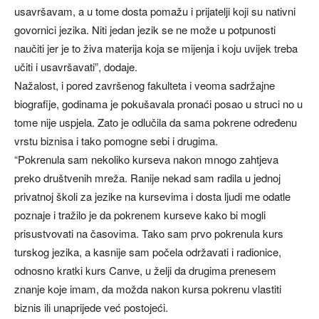
usavršavam, a u tome dosta pomažu i prijatelji koji su nativni
govornici jezika. Niti jedan jezik se ne može u potpunosti
naučiti jer je to živa materija koja se mijenja i koju uvijek treba
učiti i usavršavati”, dodaje.
Nažalost, i pored završenog fakulteta i veoma sadržajne
biografije, godinama je pokušavala pronaći posao u struci no u
tome nije uspjela. Zato je odlučila da sama pokrene određenu
vrstu biznisa i tako pomogne sebi i drugima.
“Pokrenula sam nekoliko kurseva nakon mnogo zahtjeva
preko društvenih mreža. Ranije nekad sam radila u jednoj
privatnoj školi za jezike na kursevima i dosta ljudi me odatle
poznaje i tražilo je da pokrenem kurseve kako bi mogli
prisustvovati na časovima. Tako sam prvo pokrenula kurs
turskog jezika, a kasnije sam počela održavati i radionice,
odnosno kratki kurs Canve, u želji da drugima prenesem
znanje koje imam, da možda nakon kursa pokrenu vlastiti
biznis ili unaprijede već postojeći.