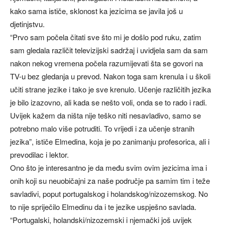
kako sama ističe, sklonost ka jezicima se javila još u
djetinjstvu.
“Prvo sam počela čitati sve što mi je došlo pod ruku, zatim
sam gledala različit televizijski sadržaj i uvidjela sam da sam
nakon nekog vremena počela razumijevati šta se govori na
TV-u bez gledanja u prevod. Nakon toga sam krenula i u školi
učiti strane jezike i tako je sve krenulo. Učenje različitih jezika
je bilo izazovno, ali kada se nešto voli, onda se to rado i radi.
Uvijek kažem da ništa nije teško niti nesavladivo, samo se
potrebno malo više potruditi. To vrijedi i za učenje stranih
jezika”, ističe Elmedina, koja je po zanimanju profesorica, ali i
prevodilac i lektor.
Ono što je interesantno je da među svim ovim jezicima ima i
onih koji su neuobičajni za naše područje pa samim tim i teže
savladivi, poput portugalskog i holandskog/nizozemskog. No
to nije spriječilo Elmedinu da i te jezike uspješno savlada.
“Portugalski, holandski/nizozemski i njemački još uvijek