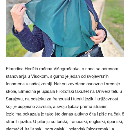
Elmedina Hodžić rođena Višegrađanka, a sada sa adresom
stanovanja u Visokom, sigurno je jedan od svojevrsnih
fenomena u našoj zemlji. Nakon završene osnovne i srednje
škole, Elmedina je upisala Filozofski fakultet na Univerzitetu u
Sarajevu, na odsjeku za francuski i turski jezik i književnost
koji je uspješno završila, a svoju ljubav prema stranim
jezicima pokazala je tako što danas aktivno čita i piše na čak 8
stranih jezika. U pitanju su turski, francuski, engleski, španski,
njemački, italijanski, portugalski i holandski/nizozemski, a