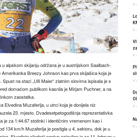
4.
L
K
4.
Vl
z
4.
 u alpskom skijanju održana je u austrijskom Saalbach-
Pl
je Amerikanka Breezy Johnson kao prva skijašica koja je
sl
ke. Spust na stazi „Ulli Maier“ zlatnim slovima ispisala je s
4.
 pred domaćom publikom kasnila je Mirjam Puchner, a na
Do
tinkom zaostatka.
O
Elvedina Muzaferija, u utrci koja je donijela niz
4.
 zauzela 23. mjesto. Dvadesetpetogodišnja reprezentativka
Na
 je za 1:44.67 stotinki i identičnim vremenom kao i
4.
 134 km/h Muzaferija je postigla u 4. sektoru, dok je u
nica. Elvedinin sljedeći nastup najavljen je za 11. februar u