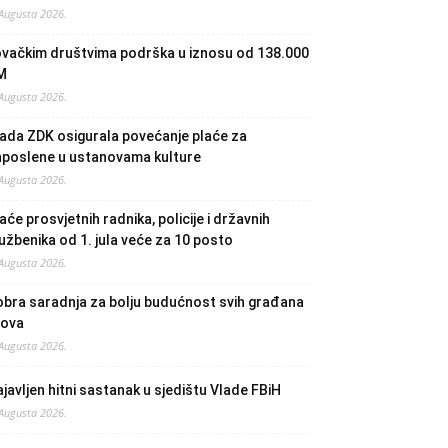
 Augusta 2026.
ovačkim društvima podrška u iznosu od 138.000
M
 Augusta 2026.
ada ZDK osigurala povećanje plaće za
aposlene u ustanovama kulture
 Augusta 2026.
aće prosvjetnih radnika, policije i državnih
užbenika od 1. jula veće za 10 posto
 Augusta 2026.
bra saradnja za bolju budućnost svih građana
lova
 Augusta 2026.
javljen hitni sastanak u sjedištu Vlade FBiH
 Augusta 2026.