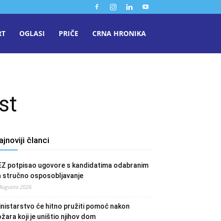
RT
OGLASI
PRIČE
CRNA HRONIKA
st
ajnoviji članci
EZ potpisao ugovore s kandidatima odabranim
a stručno osposobljavanje
 Augusta 2026.
nistarstvo će hitno pružiti pomoć nakon
žara koji je uništio njihov dom