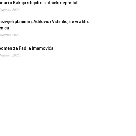
dari u Kaknju stupili u radnički neposluh
 Augusta 2026.
eživjeli planinari, Adilović i Vidimlić, se vratili u
enicu
 Augusta 2026.
pomen za Fadila Imamovića
 Augusta 2026.