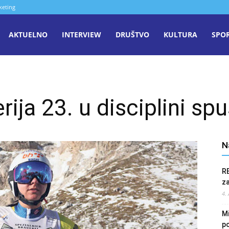
keting
aša
AKTUELNO
INTERVIEW
DRUŠTVO
KULTURA
SPO
iječ
ija 23. u disciplini spu
enica
N
R
z
4.
Mi
po