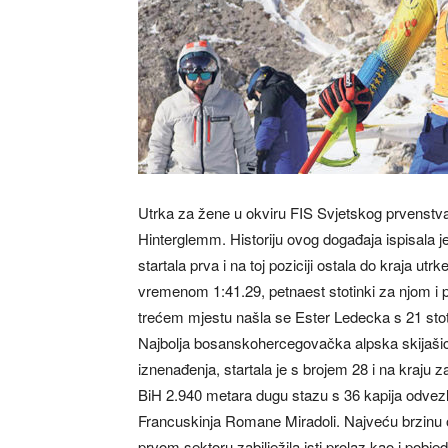
Utrka za žene u okviru FIS Svjetskog prvenstva
Hinterglemm. Historiju ovog događaja ispisala 
startala prva i na toj poziciji ostala do kraja utr
vremenom 1:41.29, petnaest stotinki za njom i
trećem mjestu našla se Ester Ledecka s 21 sto
Najbolja bosanskohercegovačka alpska skijašica 
iznenađenja, startala je s brojem 28 i na kraju
BiH 2.940 metara dugu stazu s 36 kapija odvezla
Francuskinja Romane Miradoli. Najveću brzinu od
prvom sektoru zabilježila isti prolaz kao i pobjed