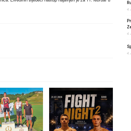
Ru
4.
Pr
Z
4.
S
4.