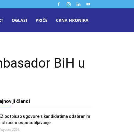
RT
OGLASI
PRIČE
CRNA HRONIKA
ambasador BiH u
ajnoviji članci
EZ potpisao ugovore s kandidatima odabranim
a stručno osposobljavanje
 Augusta 2026.