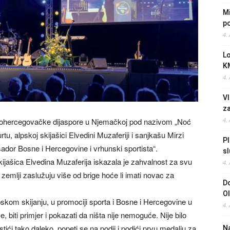
Mi
po
4.
L
K
4.
Vl
z
nskohercegovačke dijaspore u Njemačkoj pod nazivom „Noć
4.
u, alpskoj skijašici Elvedini Muzaferiji i sanjkašu Mirzi
Pl
ador Bosne i Hercegovine i vrhunski sportista“.
sl
jašica Elvedina Muzaferija iskazala je zahvalnost za svu
4.
 zemlji zaslužuju više od brige hoće li imati novac za
Do
O
pskom skijanju, u promociji sporta i Bosne i Hercegovine u
4.
, biti primjer i pokazati da ništa nije nemoguće. Nije bilo
tići tako daleko, popeti se na podij i podići prvu medalju za
Na