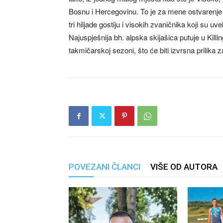
Bosnu i Hercegovinu. To je za mene ostvarenje
tri hiljade gostiju i visokih zvaničnika koji su uve
Najuspješnija bh. alpska skijašica putuje u Killi
takmičarskoj sezoni, što će biti izvrsna prilik
POVEZANI ČLANCI
VIŠE OD AUTORA