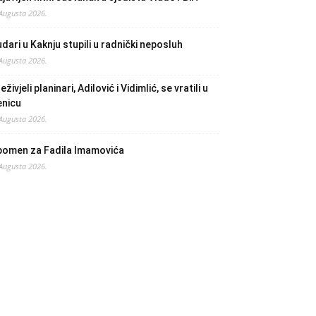
 Augusta 2026.
dari u Kaknju stupili u radnički neposluh
 Augusta 2026.
eživjeli planinari, Adilović i Vidimlić, se vratili u
enicu
 Augusta 2026.
pomen za Fadila Imamovića
 Augusta 2026.