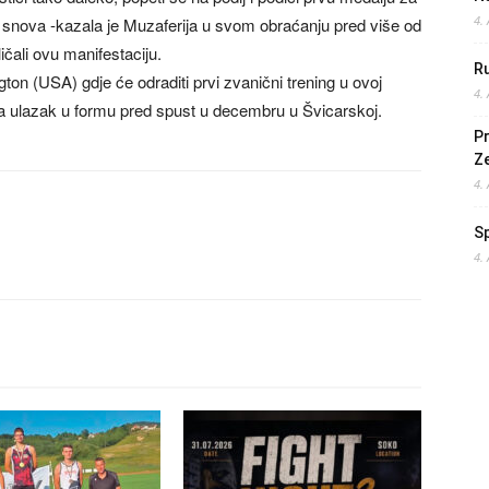
4.
 snova -kazala je Muzaferija u svom obraćanju pred više od
ličali ovu manifestaciju.
Ru
ngton (USA) gdje će odraditi prvi zvanični trening u ovoj
4.
a za ulazak u formu pred spust u decembru u Švicarskoj.
Pr
Z
4.
S
4.