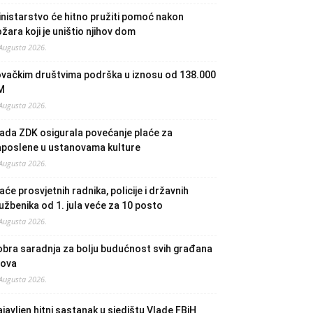
nistarstvo će hitno pružiti pomoć nakon
žara koji je uništio njihov dom
 Augusta 2026.
ovačkim društvima podrška u iznosu od 138.000
M
 Augusta 2026.
ada ZDK osigurala povećanje plaće za
aposlene u ustanovama kulture
 Augusta 2026.
aće prosvjetnih radnika, policije i državnih
užbenika od 1. jula veće za 10 posto
 Augusta 2026.
bra saradnja za bolju budućnost svih građana
lova
 Augusta 2026.
javljen hitni sastanak u sjedištu Vlade FBiH