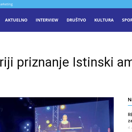
arketing
aša
AKTUELNO
INTERVIEW
DRUŠTVO
KULTURA
SPO
iječ
iji priznanje Istinski 
enica
N
R
z
4.