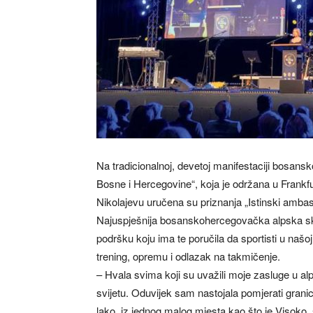
Na tradicionalnoj, devetoj manifestaciji bosa
Bosne i Hercegovine“, koja je održana u Frankfurt
Nikolajevu uručena su priznanja „Istinski ambas
Najuspješnija bosanskohercegovačka alpska ski
podršku koju ima te poručila da sportisti u našoj
trening, opremu i odlazak na takmičenje.
– Hvala svima koji su uvažili moje zasluge u al
svijetu. Oduvijek sam nastojala pomjerati granice
lako, iz jednog malog mjesta kao što je Visoko, s