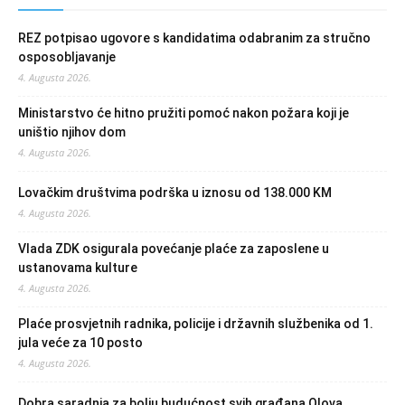
REZ potpisao ugovore s kandidatima odabranim za stručno
osposobljavanje
4. Augusta 2026.
Ministarstvo će hitno pružiti pomoć nakon požara koji je
uništio njihov dom
4. Augusta 2026.
Lovačkim društvima podrška u iznosu od 138.000 KM
4. Augusta 2026.
Vlada ZDK osigurala povećanje plaće za zaposlene u
ustanovama kulture
4. Augusta 2026.
Plaće prosvjetnih radnika, policije i državnih službenika od 1.
jula veće za 10 posto
4. Augusta 2026.
Dobra saradnja za bolju budućnost svih građana Olova