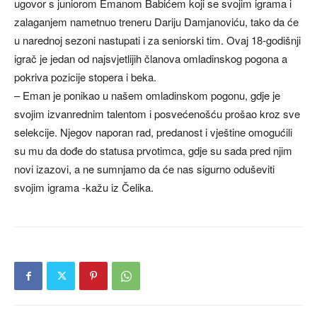
ugovor s juniorom Emanom Babićem koji se svojim igrama i
zalaganjem nametnuo treneru Dariju Damjanoviću, tako da će
u narednoj sezoni nastupati i za seniorski tim. Ovaj 18-godišnji
igrač je jedan od najsvjetlijih članova omladinskog pogona a
pokriva pozicije stopera i beka.
– Eman je ponikao u našem omladinskom pogonu, gdje je
svojim izvanrednim talentom i posvećenošću prošao kroz sve
selekcije. Njegov naporan rad, predanost i vještine omogućili
su mu da dođe do statusa prvotimca, gdje su sada pred njim
novi izazovi, a ne sumnjamo da će nas sigurno oduševiti
svojim igrama -kažu iz Čelika.