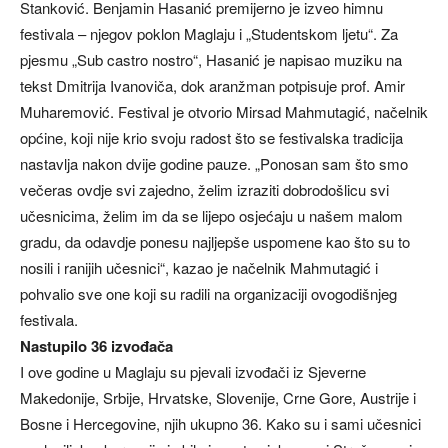
Stanković. Benjamin Hasanić premijerno je izveo himnu
festivala – njegov poklon Maglaju i „Studentskom ljetu“. Za
pjesmu „Sub castro nostro“, Hasanić je napisao muziku na
tekst Dmitrija Ivanoviča, dok aranžman potpisuje prof. Amir
Muharemović. Festival je otvorio Mirsad Mahmutagić, načelnik
općine, koji nije krio svoju radost što se festivalska tradicija
nastavlja nakon dvije godine pauze. „Ponosan sam što smo
večeras ovdje svi zajedno, želim izraziti dobrodošlicu svi
učesnicima, želim im da se lijepo osjećaju u našem malom
gradu, da odavdje ponesu najljepše uspomene kao što su to
nosili i ranijih učesnici“, kazao je načelnik Mahmutagić i
pohvalio sve one koji su radili na organizaciji ovogodišnjeg
festivala.
Nastupilo 36 izvođača
I ove godine u Maglaju su pjevali izvođači iz Sjeverne
Makedonije, Srbije, Hrvatske, Slovenije, Crne Gore, Austrije i
Bosne i Hercegovine, njih ukupno 36. Kako su i sami učesnici