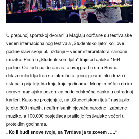
U prepunoj sportskoj dvorani u Maglaju održane su festivalske
večeri internacionalnog festivala „Studentsko ljeto“ koji ove
godine slavi svoje 50. izdanje – večer interpretatora narodne
muzike. Priča o „Studentskom ljetu“ traje od daleke 1964.
godine. Od tada pa do danas, u ovaj grad u srcu Bosne,
dolaze mladi ljudi da se takmiče u lijepoj pjesmi, ali i druže i
sklapaju prijateljstva koja traju godinama. Mnogi maštaju da im
upravo maglajska pozornica bude odskočna daska u estradnoj
karijeri. Kako se procjenjuje, na „Studentskom ljetu“ nastupilo
je oko 800 mladih, neafirmisanih pjevača narodne i zabavne
muzike, a 100.000 posjetilaca pratilo je festivalske večeri u
proteklim godinama.
„Ko li budi snove tvoje, sa Tvrđave ja te zovem …..“