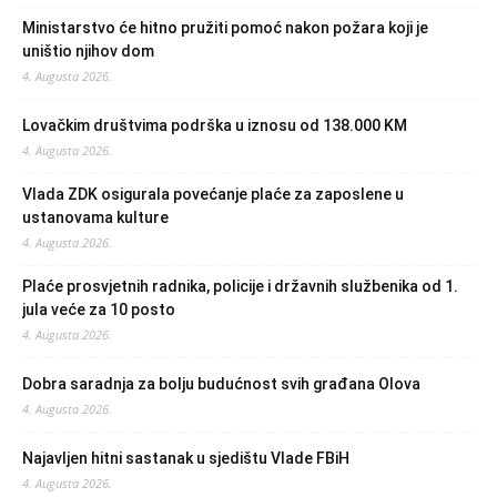
Ministarstvo će hitno pružiti pomoć nakon požara koji je
uništio njihov dom
4. Augusta 2026.
Lovačkim društvima podrška u iznosu od 138.000 KM
4. Augusta 2026.
Vlada ZDK osigurala povećanje plaće za zaposlene u
ustanovama kulture
4. Augusta 2026.
Plaće prosvjetnih radnika, policije i državnih službenika od 1.
jula veće za 10 posto
4. Augusta 2026.
Dobra saradnja za bolju budućnost svih građana Olova
4. Augusta 2026.
Najavljen hitni sastanak u sjedištu Vlade FBiH
4. Augusta 2026.