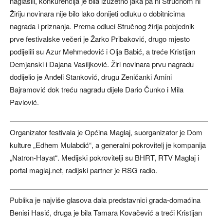
naglasili, konkurencija je bila izuzetno jaka pa ni Stručnom ni
Žiriju novinara nije bilo lako donijeti odluku o dobitnicima
nagrada i priznanja. Prema odluci Stručnog žirija pobjednik
prve festivalske večeri je Žarko Pribaković, drugo mjesto
podijelili su Azur Mehmedović i Olja Babić, a treće Kristijan
Demjanski i Dajana Vasiljković. Žiri novinara prvu nagradu
dodijelio je Anđeli Stanković, drugu Zeničanki Amini
Bajramović dok treću nagradu dijele Dario Čunko i Mila
Pavlović.
Organizator festivala je Općina Maglaj, suorganizator je Dom
kulture „Edhem Mulabdić“, a generalni pokrovitelj je kompanija
„Natron-Hayat“. Medijski pokrovitelji su BHRT, RTV Maglaj i
portal maglaj.net, radijski partner je RSG radio.
Publika je najviše glasova dala predstavnici grada-domaćina
Benisi Hasić, druga je bila Tamara Kovačević a treći Kristijan