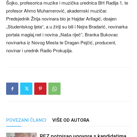
Šojko, profesorica muzike i muzička urednica BH Radija 1, te
profesor Ahmo Muhamerović, akademski muzičar.
Predsjednik Žirija novinara bio je Hajdar Arifagić, doajen
„Studentskog ljeta“, a u žiriji su bili i Nejra Bradarić, novinarka
portala maglaj.net i novina „Naša riječ“, Branka Bukovac
novinarka iz Novog Mesta te Dragan Pejčić, producent,
novinar i urednik Radio Prokuplja.
POVEZANI ČLANCI
VIŠE OD AUTORA
REZ potpisao ugovore s kandidatima