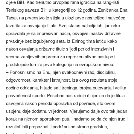
cijele BiH. Kao trenutno prvoplasirana igračica na rang-listi
Teniskog saveza BiH u kategoriji do 12 godina, Zeničanka Ena
Tabak na prvenstvo je stigla u ulozi prve nositeljice i najvećeg
favorita za osvajanje titule. Svoj status najbolje bh. juniorke
opravdala je na impresivan način, osvojivši naslov državne
prvakinje bez izgubljenog seta. Iz Eninog tima ističu kako
nakon osvajanja državne titule slijedi period intenzivnih i
veoma zahtjevnih priprema za reprezentativne nastupe i
predstojeće turnire prve kategorije na evropskom nivou.
– Ponosni smo na Enu, njen svakodnevni rad, disciplinu,
odgovornost, karakter i istrajnost. Iza ovog rezultata stoje
godine odricanja, hiljade sati treninga, brojna putovanja i velika
posvećenost sportu. Posebno nas raduje činjenica da je titula
osvojena nakon perioda oporavka od povrede, što ovom
uspjehu daje dodatnu vrijednost. Vjerujemo da je ovo tek jedan
korak na njenom sportskom putu i nadamo se da će njen trud i
rezultati biti prepoznati i podržani od strane gradskih,