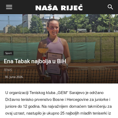
Naša
riječ
Zenica
Sport
Ena Tabak najbolja u BiH
TENIS
30. Juna 2026.
U organizaciji Teniskog kluba „GEM“ Sarajevo je održano
Državno tenisko prvenstvo Bosne i Hercegovine za juniorke i
juniore do 12 godina. Na najvažnijem domaćem takmičenju za
ovaj uzrast, nastupilo je ukupno 25 najboljih mladih teniserki iz