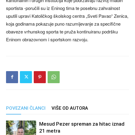
kantonalnih i drugih institucija koje podržavaju razvoj mladih
sportista -poručili su iz Eninog tima te posebnu zahvalnost
uputili upravi Katoličkog školskog centra „Sveti Pavao“ Zenica,
koja godinama pokazuje puno razumijevanje za specifične
obaveze vrhunskog sporta te pruža kontinuiranu podršku
Eninom obrazovnom i sportskom razvoju.
POVEZANI ČLANCI
VIŠE OD AUTORA
Mesud Pezer spreman za hitac iznad
21 metra