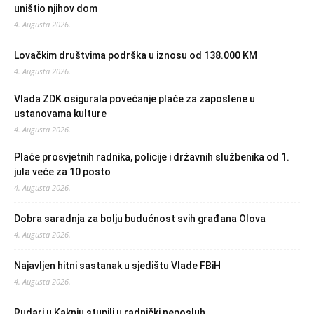
uništio njihov dom
4. Augusta 2026.
Lovačkim društvima podrška u iznosu od 138.000 KM
4. Augusta 2026.
Vlada ZDK osigurala povećanje plaće za zaposlene u
ustanovama kulture
4. Augusta 2026.
Plaće prosvjetnih radnika, policije i državnih službenika od 1.
jula veće za 10 posto
4. Augusta 2026.
Dobra saradnja za bolju budućnost svih građana Olova
4. Augusta 2026.
Najavljen hitni sastanak u sjedištu Vlade FBiH
4. Augusta 2026.
Rudari u Kaknju stupili u radnički neposluh