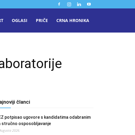
RT
OGLASI
PRIČE
CRNA HRONIKA
aboratorije
ajnoviji članci
EZ potpisao ugovore s kandidatima odabranim
a stručno osposobljavanje
 Augusta 2026.