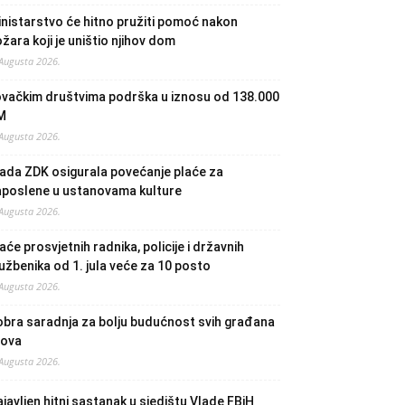
nistarstvo će hitno pružiti pomoć nakon
žara koji je uništio njihov dom
 Augusta 2026.
ovačkim društvima podrška u iznosu od 138.000
M
 Augusta 2026.
ada ZDK osigurala povećanje plaće za
aposlene u ustanovama kulture
 Augusta 2026.
aće prosvjetnih radnika, policije i državnih
užbenika od 1. jula veće za 10 posto
 Augusta 2026.
bra saradnja za bolju budućnost svih građana
lova
 Augusta 2026.
javljen hitni sastanak u sjedištu Vlade FBiH