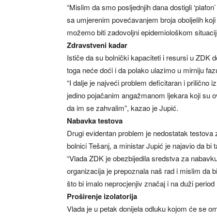
“Mislim da smo posljednjih dana dostigli ‘plafon’
sa umjerenim povećavanjem broja oboljelih koji par
možemo biti zadovoljni epidemiološkom situacij
Zdravstveni kadar
Ističe da su bolnički kapaciteti i resursi u ZDK d
toga neće doći i da polako ulazimo u mirniju faz
“I dalje je najveći problem deficitaran i prilično
jedino pojačanim angažmanom ljekara koji su ovom
da im se zahvalim”, kazao je Jupić.
Nabavka testova
Drugi evidentan problem je nedostatak testova z
bolnici Tešanj, a ministar Jupić je najavio da bi 
“Vlada ZDK je obezbijedila sredstva za nabavku
organizacija je prepoznala naš rad i mislim da bi
što bi imalo neprocjenjiv značaj i na duži period 
Proširenje izolatorija
Vlada je u petak donijela odluku kojom će se om