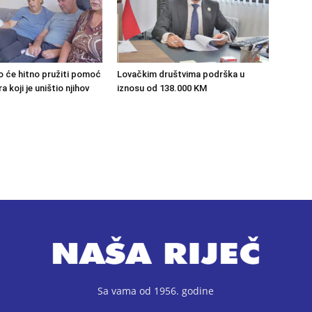
o će hitno pružiti pomoć
Lovačkim društvima podrška u
 koji je uništio njihov
iznosu od 138.000 KM
Sa vama od 1956. godine