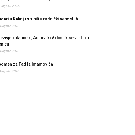
 Augusta 2026.
dari u Kaknju stupili u radnički neposluh
 Augusta 2026.
eživjeli planinari, Adilović i Vidimlić, se vratili u
enicu
 Augusta 2026.
pomen za Fadila Imamovića
 Augusta 2026.