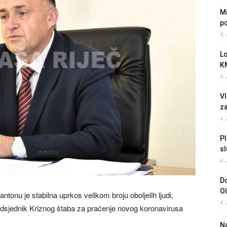
Mi
po
4.
L
K
4.
Vl
z
4.
Pl
sl
4.
Do
O
onu je stabilna uprkos velikom broju oboljelih ljudi,
4.
redsjednik Kriznog štaba za praćenje novog koronavirusa
Na