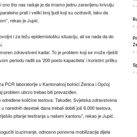
 i ono što nas raduje je da imamo jednu zaravljenu krivulju
4.
alelno prati i veliki broj ljudi koji su ozdravili, tako da
Ru
om”, rekao je Jupić.
4.
ovoljni i za težu epidemiološku situaciju, ali se nada da do
Pr
u.
Z
 izmoren zdravstveni kadar. To je problem koji se može riješiti
4.
 periodu radili sa ‘200 posto kapaciteta’ i koristim priliku
S
4.
a PCR laboratorije u Kantonalnoj bolnici Zenica i Općoj
taj problem ubrzo trebao biti prevaziđen.
 određene količine testova. Također, Svjetska zdravstvena
 u narednih desetak dana trebali dobiti još 6.000 testova,
riješilo pitanje testiranja u našem kantonu”, rekao je Jupić.
ogućiti izuzimanje, odnosno ponovna mobilizacija dijela