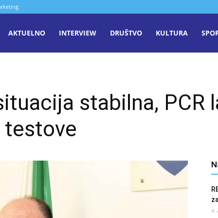
rketing
aša
AKTUELNO
INTERVIEW
DRUŠTVO
KULTURA
SPO
iječ
tuacija stabilna, PCR l
enica
 testove
N
R
z
4.