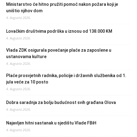
Ministarstvo će hitno pružiti pomoć nakon požara koji je
uništio njihov dom
4. Augusta 2026.
Lovačkim društvima podrška u iznosu od 138.000 KM
4. Augusta 2026.
Vlada ZDK osigurala povećanje plaće za zaposlene u
ustanovama kulture
4. Augusta 2026.
Plaće prosvjetnih radnika, policije i državnih službenika od 1.
jula veće za 10 posto
4. Augusta 2026.
Dobra saradnja za bolju budućnost svih građana Olova
4. Augusta 2026.
Najavljen hitni sastanak u sjedištu Vlade FBiH
4. Augusta 2026.