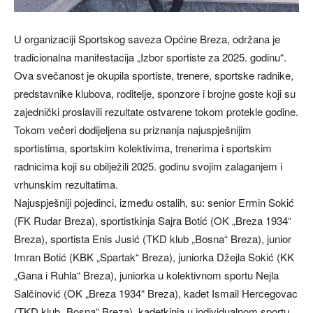
U organizaciji Sportskog saveza Općine Breza, održana je
tradicionalna manifestacija „Izbor sportiste za 2025. godinu“.
Ova svečanost je okupila sportiste, trenere, sportske radnike,
predstavnike klubova, roditelje, sponzore i brojne goste koji su
zajednički proslavili rezultate ostvarene tokom protekle godine.
Tokom večeri dodijeljena su priznanja najuspješnijim
sportistima, sportskim kolektivima, trenerima i sportskim
radnicima koji su obilježili 2025. godinu svojim zalaganjem i
vrhunskim rezultatima.
Najuspješniji pojedinci, između ostalih, su: senior Ermin Sokić
(FK Rudar Breza), sportistkinja Sajra Botić (OK „Breza 1934“
Breza), sportista Enis Jusić (TKD klub „Bosna“ Breza), junior
Imran Botić (KBK „Spartak“ Breza), juniorka Džejla Sokić (KK
„Gana i Ruhla“ Breza), juniorka u kolektivnom sportu Nejla
Salčinović (OK „Breza 1934“ Breza), kadet Ismail Hercegovac
(TKD klub „Bosna“ Breza), kadetkinja u individualnom sportu