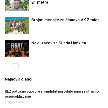
21 metra
Brojne medalje za članove AK Zenica
Novi izazov za Suada Hankića
Najnoviji članci
REZ potpisao ugovore s kandidatima odabranim za stručno
osposobljavanje
4. Augusta 2026.