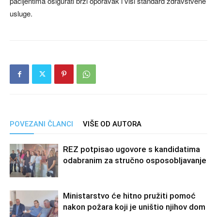
pacijentima osigurati brži oporavak i viši standard zdravstvene
usluge.
POVEZANI ČLANCI
VIŠE OD AUTORA
REZ potpisao ugovore s kandidatima
odabranim za stručno osposobljavanje
Ministarstvo će hitno pružiti pomoć
nakon požara koji je uništio njihov dom