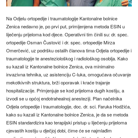
Na Odjelu ortopedije i traumatologije Kantonalne bolnice
Zenica nedavno je, po prvi put, primijenjena metoda ESIN u
liječenju prijeloma kod djece. Operativni tim činili su: dr. spec.
ortopedije Osman Čustović i dr. spec. ortopedije Mirza
Omerčević, uz podršku ostalih članova tima Odjela ortopedije i
traumatologije te anesteziološkog i radiološkog osoblja. Kako
su kazali iz Kantonalne bolnice Zenica, ova minimalno
invazivna tehnika, uz asistenciju C-luka, omogućava očuvanje
mekotkivnih struktura, brži oporavak i kraće trajanje
hospitalizacije. Primjenjuje se kod prijeloma dugih kostiju, a
izvodi se u općoj endotrahealnoj anesteziji. Plan načelnika
Odjela ortopedije i traumatologije, doc. dr. sci. Faruka Hodžića,
kako su kazali iz Kantonalne bolnice Zenica, je da se metoda
ESIN standardizira kao terapijski pristup u liječenju prijeloma
cjevastih kostiju u dječjoj dobi, čime će se najmlađim