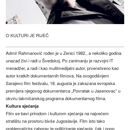
O KULTURI JE RIJEČ
Admir Rahmanović rođen je u Zenici 1982., a nekoliko godina
unazad živi i radi u Švedskoj. Po zanimanju je razvojni IT
menadžer, a radi i kao multimedijalni autor, prvenstveno kao
autor kratkih dokumentarnih filmova. Na ovogodišnjem
Sarajevo film festivalu, 18. augusta je zakazana evropska
premijera njegovog dokumentarca „Povratak u Jasenovac“ u
okviru takmičarskog programa dokumentarnog filma.
Kultura sjećanja
Film se bavi prirodom i kulturom sjećanja na najvećem
stratištu na prostoru bivše Jugoslavije. Film isto tako
problematizira zaborav te politiziranje sjećanja, čak i onog