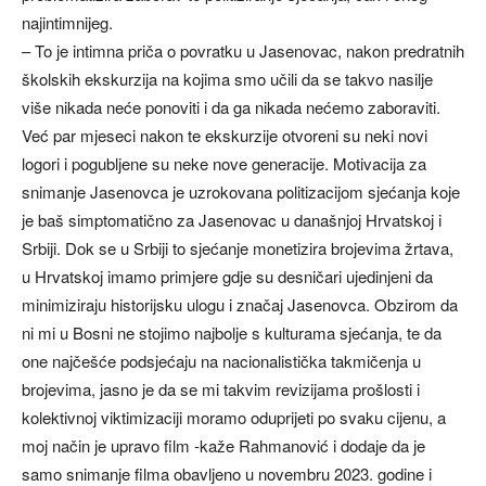
najintimnijeg.
– To je intimna priča o povratku u Jasenovac, nakon predratnih
školskih ekskurzija na kojima smo učili da se takvo nasilje
više nikada neće ponoviti i da ga nikada nećemo zaboraviti.
Već par mjeseci nakon te ekskurzije otvoreni su neki novi
logori i pogubljene su neke nove generacije. Motivacija za
snimanje Jasenovca je uzrokovana politizacijom sjećanja koje
je baš simptomatično za Jasenovac u današnjoj Hrvatskoj i
Srbiji. Dok se u Srbiji to sjećanje monetizira brojevima žrtava,
u Hrvatskoj imamo primjere gdje su desničari ujedinjeni da
minimiziraju historijsku ulogu i značaj Jasenovca. Obzirom da
ni mi u Bosni ne stojimo najbolje s kulturama sjećanja, te da
one najčešće podsjećaju na nacionalistička takmičenja u
brojevima, jasno je da se mi takvim revizijama prošlosti i
kolektivnoj viktimizaciji moramo oduprijeti po svaku cijenu, a
moj način je upravo film -kaže Rahmanović i dodaje da je
samo snimanje filma obavljeno u novembru 2023. godine i