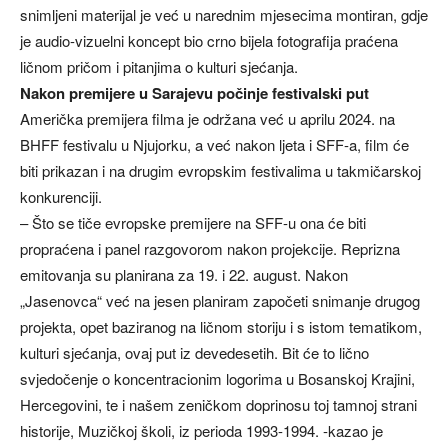
snimljeni materijal je već u narednim mjesecima montiran, gdje
je audio-vizuelni koncept bio crno bijela fotografija praćena
ličnom pričom i pitanjima o kulturi sjećanja.
Nakon premijere u Sarajevu počinje festivalski put
Američka premijera filma je održana već u aprilu 2024. na
BHFF festivalu u Njujorku, a već nakon ljeta i SFF-a, film će
biti prikazan i na drugim evropskim festivalima u takmičarskoj
konkurenciji.
– Što se tiče evropske premijere na SFF-u ona će biti
propraćena i panel razgovorom nakon projekcije. Reprizna
emitovanja su planirana za 19. i 22. august. Nakon
„Jasenovca“ već na jesen planiram započeti snimanje drugog
projekta, opet baziranog na ličnom storiju i s istom tematikom,
kulturi sjećanja, ovaj put iz devedesetih. Bit će to lično
svjedočenje o koncentracionim logorima u Bosanskoj Krajini,
Hercegovini, te i našem zeničkom doprinosu toj tamnoj strani
historije, Muzičkoj školi, iz perioda 1993-1994. -kazao je