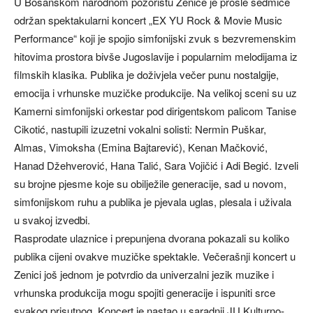
U Bosanskom narodnom pozorištu Zenice je prošle sedmice
održan spektakularni koncert „EX YU Rock & Movie Music
Performance“ koji je spojio simfonijski zvuk s bezvremenskim
hitovima prostora bivše Jugoslavije i popularnim melodijama iz
filmskih klasika. Publika je doživjela večer punu nostalgije,
emocija i vrhunske muzičke produkcije. Na velikoj sceni su uz
Kamerni simfonijski orkestar pod dirigentskom palicom Tanise
Cikotić, nastupili izuzetni vokalni solisti: Nermin Puškar,
Almas, Vimoksha (Emina Bajtarević), Kenan Mačković,
Hanad Džehverović, Hana Talić, Sara Vojičić i Adi Begić. Izveli
su brojne pjesme koje su obilježile generacije, sad u novom,
simfonijskom ruhu a publika je pjevala uglas, plesala i uživala
u svakoj izvedbi.
Rasprodate ulaznice i prepunjena dvorana pokazali su koliko
publika cijeni ovakve muzičke spektakle. Večerašnji koncert u
Zenici još jednom je potvrdio da univerzalni jezik muzike i
vrhunska produkcija mogu spojiti generacije i ispuniti srce
svakog prisutnog. Koncert je nastao u saradnji JU Kulturno-