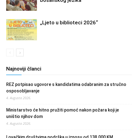
bosanskog jezika
„Ljeto u biblioteci 2026“
Najnoviji članci
REZ potpisao ugovore s kandidatima odabranim za stručno
osposobljavanje
4. Augusta 2026.
Ministarstvo će hitno pružiti pomoć nakon požara koji je
uništio njihov dom
4. Augusta 2026.
Lovačkim društvima podrška u iznosu od 138.000 KM