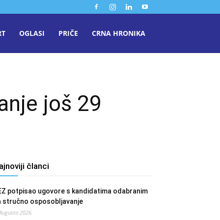
RT
OGLASI
PRIČE
CRNA HRONIKA
anje još 29
ajnoviji članci
EZ potpisao ugovore s kandidatima odabranim
a stručno osposobljavanje
 Augusta 2026.