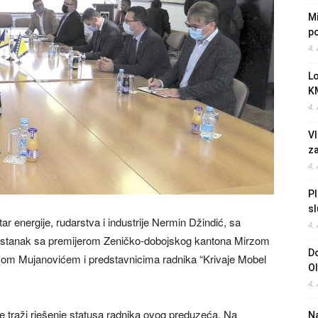
Mi
po
4.
L
K
4.
Vl
z
4.
Pl
sl
tar energije, rudarstva i industrije Nermin Džindić, sa
4.
 sastanak sa premijerom Zeničko-dobojskog kantona Mirzom
Do
om Mujanovićem i predstavnicima radnika “Krivaje Mobel
O
4.
 traži rješenje statusa radnika ovog preduzeća. Na
Na