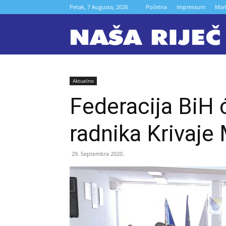
Petak, 7 Augusta, 2026
Početna
Impressum
Mar
N
r
Aktuelno
Federacija BiH 
Z
radnika Krivaje
29. Septembra 2020.