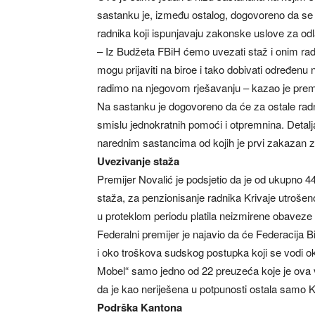
sastanku je, između ostalog, dogovoreno da se
radnika koji ispunjavaju zakonske uslove za odl
– Iz Budžeta FBiH ćemo uvezati staž i onim radni
mogu prijaviti na biroe i tako dobivati određenu
radimo na njegovom rješavanju – kazao je premi
Na sastanku je dogovoreno da će za ostale radni
smislu jednokratnih pomoći i otpremnina. Detalj
narednim sastancima od kojih je prvi zakazan z
Uvezivanje staža
Premijer Novalić je podsjetio da je od ukupno 44
staža, za penzionisanje radnika Krivaje utroše
u proteklom periodu platila neizmirene obaveze 
Federalni premijer je najavio da će Federacija
i oko troškova sudskog postupka koji se vodi o
Mobel“ samo jedno od 22 preuzeća koje je ova vl
da je kao neriješena u potpunosti ostala samo K
Podrška Kantona