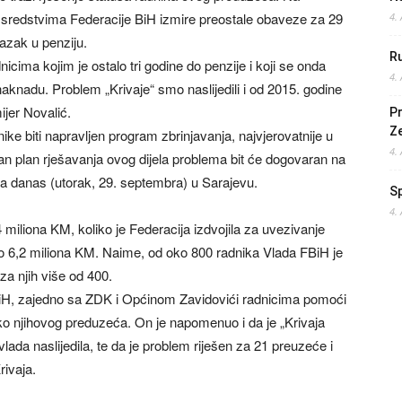
 sredstvima Federacije BiH izmire preostale obaveze za 29
4.
azak u penziju.
Ru
cima kojim je ostalo tri godine do penzije i koji se onda
4.
 naknadu. Problem „Krivaje“ smo naslijedili i od 2015. godine
jer Novalić.
Pr
Z
ke biti napravljen program zbrinjavanja, najvjerovatnije u
4.
an plan rješavanja ovog dijela problema bit će dogovaran na
a danas (utorak, 29. septembra) u Sarajevu.
S
4.
 miliona KM, koliko je Federacija izdvojila za uvezivanje
no 6,2 miliona KM. Naime, od oko 800 radnika Vlada FBiH je
za njih više od 400.
 BiH, zajedno sa ZDK i Općinom Zavidovići radnicima pomoći
ko njihovog preduzeća. On je napomenuo i da je „Krivaja
ada naslijedila, te da je problem riješen za 21 preuzeće i
rivaja.