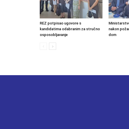
REZ potpisao ugovore s
Ministarstv
kandidatima odabranim za stručno
nakon požara
osposobljavanje
dom