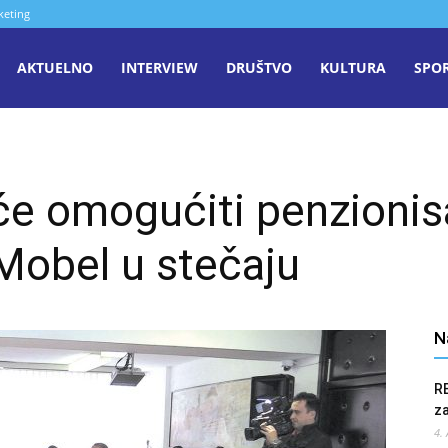
keting
aša
AKTUELNO
INTERVIEW
DRUŠTVO
KULTURA
SPO
iječ
će omogućiti penzionis
enica
 Mobel u stečaju
N
R
z
4.