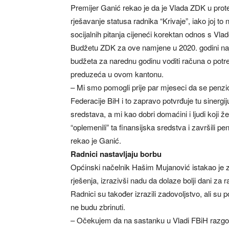
Premijer Ganić rekao je da je Vlada ZDK u prot
rješavanje statusa radnika “Krivaje”, iako joj to
socijalnih pitanja cijeneći korektan odnos s Vla
Budžetu ZDK za ove namjene u 2020. godini najv
budžeta za narednu godinu voditi računa o potre
preduzeća u ovom kantonu.
– Mi smo pomogli prije par mjeseci da se penzio
Federacije BiH i to zapravo potvrđuje tu sinergiju
sredstava, a mi kao dobri domaćini i ljudi koji 
“oplemenili” ta finansijska sredstva i završili pe
rekao je Ganić.
Radnici nastavljaju borbu
Općinski načelnik Hašim Mujanović istakao je 
rješenja, izrazivši nadu da dolaze bolji dani za r
Radnici su također izrazili zadovoljstvo, ali su p
ne budu zbrinuti.
– Očekujem da na sastanku u Vladi FBiH razgov