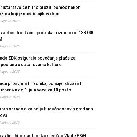
nistarstvo će hitno pružiti pomoć nakon
žara koji je uništio njihov dom
 Augusta 2026.
ovačkim društvima podrška u iznosu od 138.000
M
 Augusta 2026.
ada ZDK osigurala povećanje plaće za
aposlene u ustanovama kulture
 Augusta 2026.
aće prosvjetnih radnika, policije i državnih
užbenika od 1. jula veće za 10 posto
 Augusta 2026.
bra saradnja za bolju budućnost svih građana
lova
 Augusta 2026.
javljen hitni sastanak u sjedištu Vlade FBiH