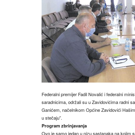
Federalni premijer Fadil Novalić i federalni minis
saradnicima, održali su u Zavidovićima radni
Ganićem, načelnikom Općine Zavidovići Hašim
u stečaju”.
Program zbrinjavanja
Ovo je samo jedan u nizu sastanaka na kojim se