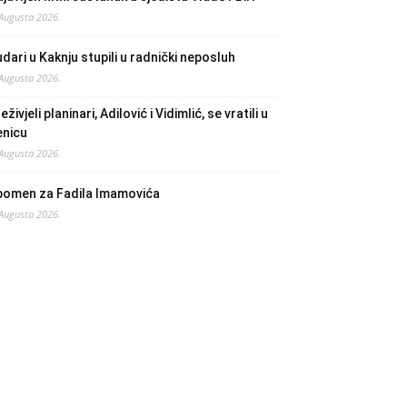
 Augusta 2026.
dari u Kaknju stupili u radnički neposluh
 Augusta 2026.
eživjeli planinari, Adilović i Vidimlić, se vratili u
enicu
 Augusta 2026.
pomen za Fadila Imamovića
 Augusta 2026.