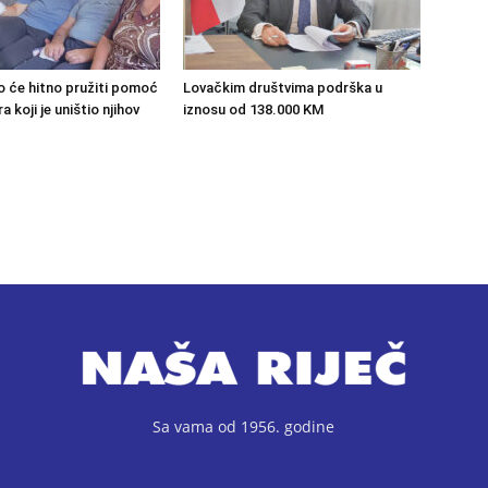
o će hitno pružiti pomoć
Lovačkim društvima podrška u
 koji je uništio njihov
iznosu od 138.000 KM
Sa vama od 1956. godine