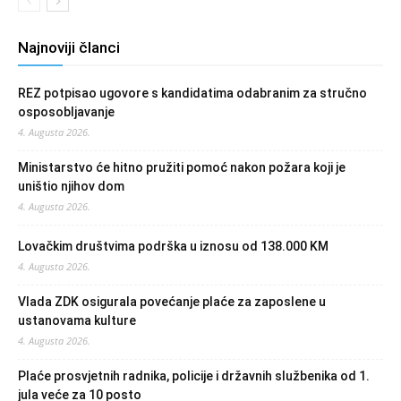
Najnoviji članci
REZ potpisao ugovore s kandidatima odabranim za stručno
osposobljavanje
4. Augusta 2026.
Ministarstvo će hitno pružiti pomoć nakon požara koji je
uništio njihov dom
4. Augusta 2026.
Lovačkim društvima podrška u iznosu od 138.000 KM
4. Augusta 2026.
Vlada ZDK osigurala povećanje plaće za zaposlene u
ustanovama kulture
4. Augusta 2026.
Plaće prosvjetnih radnika, policije i državnih službenika od 1.
jula veće za 10 posto