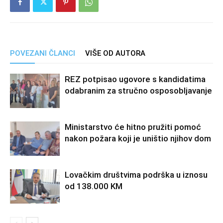
POVEZANI ČLANCI
VIŠE OD AUTORA
REZ potpisao ugovore s kandidatima
odabranim za stručno osposobljavanje
Ministarstvo će hitno pružiti pomoć
nakon požara koji je uništio njihov dom
Lovačkim društvima podrška u iznosu
od 138.000 KM