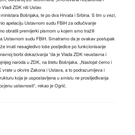
 Vladi ZDK niti Ustav.
inistara Bošnjaka, te po dva Hrvata i Srbina. S tim u vezi,
nio apelaciju Ustavnom sudu FBiH za odlučivanje
o obratili premijerki pismom u kojem smo tražili
eđena Ustavnom sudu FBiH. Smatramo da je ovakav postupak
e imati nesagledivo loše posljedice po funkcionisanje
 pravnoj borbi dokazivanja “da je Vlada ZDK neustavna i
brojnijeg naroda u ZDK, na štetu Bošnjaka. „Nastojat ćemo i
DK vrate u okvire Zakona i Ustava, a to podrazumijeva i
ukturu koja je uspostavljena u smislu ne proslijeđivanja
jenu ustavnosti“, rekao je Ogrić.