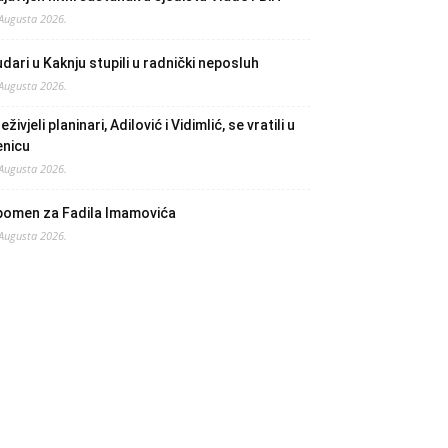
 Augusta 2026.
dari u Kaknju stupili u radnički neposluh
 Augusta 2026.
eživjeli planinari, Adilović i Vidimlić, se vratili u
enicu
 Augusta 2026.
pomen za Fadila Imamovića
 Augusta 2026.