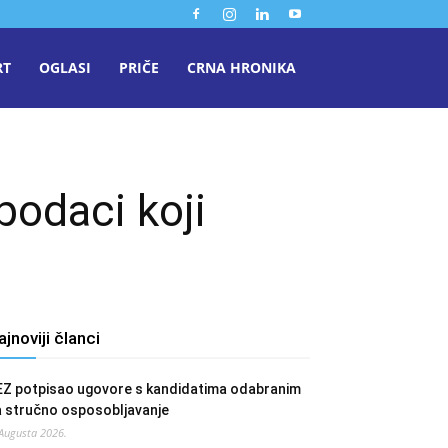
RT
OGLASI
PRIČE
CRNA HRONIKA
podaci koji
ajnoviji članci
EZ potpisao ugovore s kandidatima odabranim
a stručno osposobljavanje
 Augusta 2026.