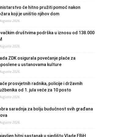
nistarstvo će hitno pružiti pomoć nakon
žara koji je uništio njihov dom
 Augusta 2026.
ovačkim društvima podrška u iznosu od 138.000
M
 Augusta 2026.
ada ZDK osigurala povećanje plaće za
aposlene u ustanovama kulture
 Augusta 2026.
aće prosvjetnih radnika, policije i državnih
užbenika od 1. jula veće za 10 posto
 Augusta 2026.
bra saradnja za bolju budućnost svih građana
lova
 Augusta 2026.
javljen hitni sastanak u sjedištu Vlade FBiH