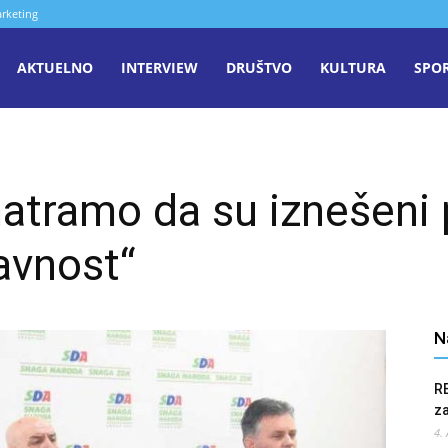
rketing
aša
AKTUELNO
INTERVIEW
DRUŠTVO
KULTURA
SPO
iječ
matramo da su iznešeni 
enica
avnost“
N
R
z
4.