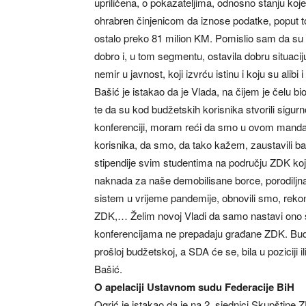
upriličena, o pokazateljima, odnosno stanju ko
ohrabren činjenicom da iznose podatke, poput toga
ostalo preko 81 milion KM. Pomislio sam da su v
dobro i, u tom segmentu, ostavila dobru situac
nemir u javnost, koji izvrću istinu i koju su alib
Bašić je istakao da je Vlada, na čijem je čelu 
te da su kod budžetskih korisnika stvorili sigur
konferenciji, moram reći da smo u ovom mandat
korisnika, da smo, da tako kažem, zaustavili b
stipendije svim studentima na području ZDK koji 
naknada za naše demobilisane borce, porodiljn
sistem u vrijeme pandemije, obnovili smo, rekons
ZDK,… Želim novoj Vladi da samo nastavi ono št
konferencijama ne prepadaju građane ZDK. Budžet
prošloj budžetskoj, a SDA će se, bila u poziciji il
Bašić.
O apelaciji Ustavnom sudu Federacije BiH
Ogrić je istakao da je na 2. sjednici Skupštin