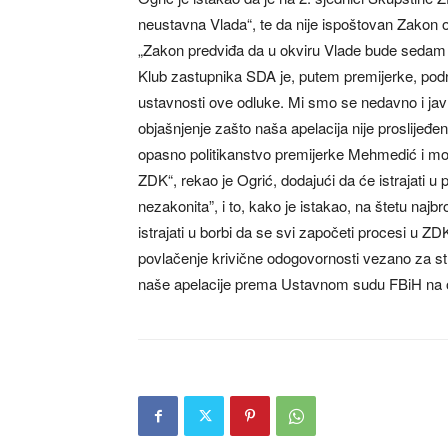
neustavna Vlada“, te da nije ispoštovan Zakon o
„Zakon predviđa da u okviru Vlade bude sedam m
Klub zastupnika SDA je, putem premijerke, pod
ustavnosti ove odluke. Mi smo se nedavno i javn
objašnjenje zašto naša apelacija nije proslij
opasno politikanstvo premijerke Mehmedić i mož
ZDK“, rekao je Ogrić, dodajući da će istrajati u
nezakonita”, i to, kako je istakao, na štetu naj
istrajati u borbi da se svi započeti procesi u Z
povlačenje krivične odogovornosti vezano za str
naše apelacije prema Ustavnom sudu FBiH na oc