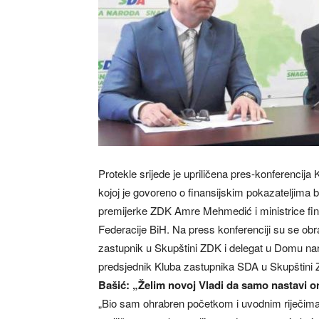
Protekle srijede je upriličena pres-konferenci
kojoj je govoreno o finansijskim pokazateljima
premijerke ZDK Amre Mehmedić i ministrice fin
Federacije BiH. Na press konferenciji su se ob
zastupnik u Skupštini ZDK i delegat u Domu nar
predsjednik Kluba zastupnika SDA u Skupštini Z
Bašić: „Želim novoj Vladi da samo nastavi o
„Bio sam ohrabren početkom i uvodnim riječima p