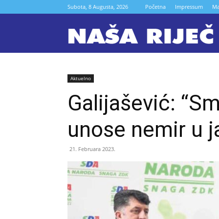
Subota, 8 Augusta, 2026
Početna
Impressum
Ma
N
r
Aktuelno
Galijašević: “S
Z
unose nemir u j
21. Februara 2023.