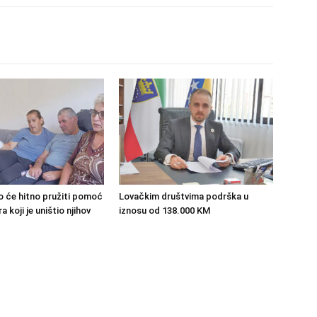
o će hitno pružiti pomoć
Lovačkim društvima podrška u
 koji je uništio njihov
iznosu od 138.000 KM