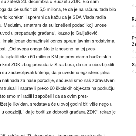
je su zatekli 23. decembra u Budžetu ZDK. Bio sam
4.
 da će suficit biti 5,5 miliona, te da je na računu tada bilo
rlo korektni i spremni da kažu da je SDA Vlada radila
Ru
iju. Međutim, smatram da su iznešeni podaci koji unose
4.
i i uvod u prepadanje građana“, kazao je Galijašević.
Pr
bio, imala jedan domaćinski odnos spram javnim sredstvima,
Z
nost. „Od svega onoga što je izneseno na toj pres-
4.
u isplatili blizu 60 miliona KM po presudama budžetskih
ankrot ZDK zbog presuda iz Strazbura, da smo obezbijedili
S
su zadovoljavali kriterije, da je uvedena egzistencijalna
4.
a naknada za naše porodilje, sačuvali smo naš zdravstveni
truisali i napravili preko 60 školskih objekata na području
o smo mi radili i započeli i da sa ovim pres-
 je likvidan, sredstava će u ovoj godini biti više nego u
i u opoziciji, i dalje boriti za dobrobit građana ZDK“, rekao je
e ZDK, održanoj 23. decembra, „imenovana nezakonita i