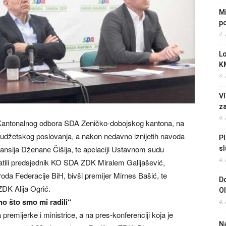
Mi
po
4.
L
K
4.
Vl
z
4.
ja Kantonalnog odbora SDA Zeničko-dobojskog kantona, na
 budžetskog poslovanja, a nakon nedavno iznijetih navoda
Pl
ansija Dženane Čišija, te apelaciji Ustavnom sudu
sl
4.
ratili predsjednik KO SDA ZDK Miralem Galijašević,
oda Federacije BiH, bivši premijer Mirnes Bašić, te
Do
DK Alija Ogrić.
O
no što smo mi radili“
4.
remijerke i ministrice, a na pres-konferenciji koja je
Na