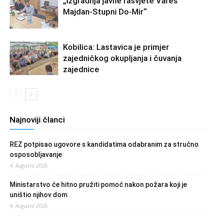
„Izgradnja javne rasvjete Vareš
Majdan-Stupni Do-Mir“
Kobilica: Lastavica je primjer
zajedničkog okupljanja i čuvanja
zajednice
Najnoviji članci
REZ potpisao ugovore s kandidatima odabranim za stručno
osposobljavanje
4. Augusta 2026.
Ministarstvo će hitno pružiti pomoć nakon požara koji je
uništio njihov dom
4. Augusta 2026.