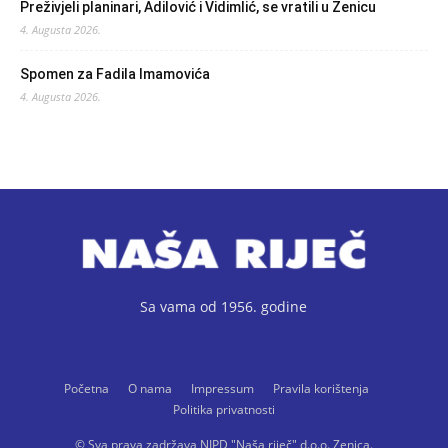
Preživjeli planinari, Adilović i Vidimlić, se vratili u Zenicu
4. Augusta 2026.
Spomen za Fadila Imamovića
4. Augusta 2026.
Sa vama od 1956. godine
Početna
O nama
Impressum
Pravila korištenja
Politika privatnosti
© Sva prava zadržava NIPD "Naša riječ" d.o.o. Zenica.