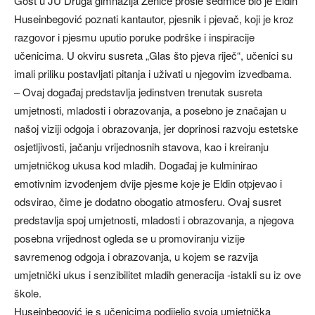
Gost u JU Druga gimnazija Zenice prošle sedmice bio je Eldin
Huseinbegović poznati kantautor, pjesnik i pjevač, koji je kroz
razgovor i pjesmu uputio poruke podrške i inspiracije
učenicima. U okviru susreta „Glas što pjeva riječ“, učenici su
imali priliku postavljati pitanja i uživati u njegovim izvedbama.
– Ovaj događaj predstavlja jedinstven trenutak susreta
umjetnosti, mladosti i obrazovanja, a posebno je značajan u
našoj viziji odgoja i obrazovanja, jer doprinosi razvoju estetske
osjetljivosti, jačanju vrijednosnih stavova, kao i kreiranju
umjetničkog ukusa kod mladih. Događaj je kulminirao
emotivnim izvođenjem dvije pjesme koje je Eldin otpjevao i
odsvirao, čime je dodatno obogatio atmosferu. Ovaj susret
predstavlja spoj umjetnosti, mladosti i obrazovanja, a njegova
posebna vrijednost ogleda se u promoviranju vizije
savremenog odgoja i obrazovanja, u kojem se razvija
umjetnički ukus i senzibilitet mladih generacija -istakli su iz ove
škole.
Huseinbegović je s učenicima podijelio svoja umjetnička