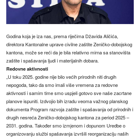
Godina koja je iza nas, prema riječima Džavida Aličića,
direktora Kantonalne uprave civilne zaštite Zeničko-dobojskog
kantona, može se reći da je bila relativno mirna sa stanovišta
zaštite i spašavanja ljudi i materijalnih dobara.
Redovne aktivnosti
„U toku 2025. godine nije bilo većih prirodnih niti drugih
nepogoda, tako da smo imali više vremena za redovne
aktivnosti i samim time smo uspjeli gotovo sve naše zacrtane
planove ispuniti. Izdvojio bih izradu veoma važnog planskog
dokumenta Program razvoja zaštite i spašavanja od prirodnih i
drugih nesreća Zeničko-dobojskog kantona za period 2025 –
2031. godina. Također smo izmjenom i dopunom Uredbe o
organizovanju službi spašavanja izvršili reorganizaciju naših