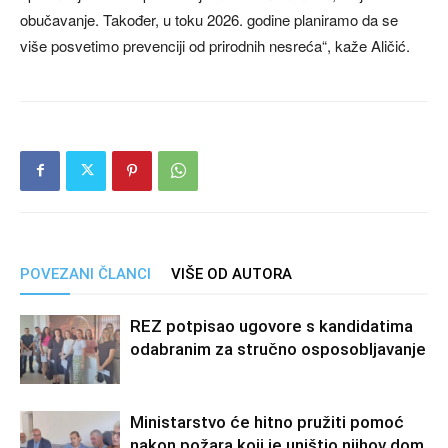
obučavanje. Također, u toku 2026. godine planiramo da se
više posvetimo prevenciji od prirodnih nesreća“, kaže Aličić.
POVEZANI ČLANCI
VIŠE OD AUTORA
REZ potpisao ugovore s kandidatima
odabranim za stručno osposobljavanje
Ministarstvo će hitno pružiti pomoć
nakon požara koji je uništio njihov dom