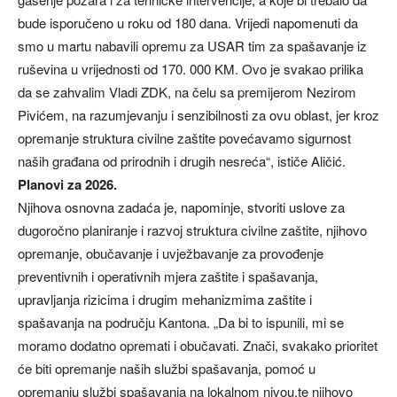
bude isporučeno u roku od 180 dana. Vrijedi napomenuti da
smo u martu nabavili opremu za USAR tim za spašavanje iz
ruševina u vrijednosti od 170. 000 KM. Ovo je svakao prilika
da se zahvalim Vladi ZDK, na čelu sa premijerom Nezirom
Pivićem, na razumjevanju i senzibilnosti za ovu oblast, jer kroz
opremanje struktura civilne zaštite povećavamo sigurnost
naših građana od prirodnih i drugih nesreća“, ističe Aličić.
Planovi za 2026.
Njihova osnovna zadaća je, napominje, stvoriti uslove za
dugoročno planiranje i razvoj struktura civilne zaštite, njihovo
opremanje, obučavanje i uvježbavanje za provođenje
preventivnih i operativnih mjera zaštite i spašavanja,
upravljanja rizicima i drugim mehanizmima zaštite i
spašavanja na području Kantona. „Da bi to ispunili, mi se
moramo dodatno opremati i obučavati. Znači, svakako prioritet
će biti opremanje naših službi spašavanja, pomoć u
opremanju službi spašavanja na lokalnom nivou,te njihovo