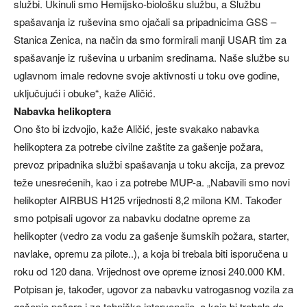
službi. Ukinuli smo Hemijsko-biološku službu, a Službu
spašavanja iz ruševina smo ojačali sa pripadnicima GSS –
Stanica Zenica, na način da smo formirali manji USAR tim za
spašavanje iz ruševina u urbanim sredinama. Naše službe su
uglavnom imale redovne svoje aktivnosti u toku ove godine,
uključujući i obuke“, kaže Aličić.
Nabavka helikoptera
Ono što bi izdvojio, kaže Aličić, jeste svakako nabavka
helikoptera za potrebe civilne zaštite za gašenje požara,
prevoz pripadnika službi spašavanja u toku akcija, za prevoz
teže unesrećenih, kao i za potrebe MUP-a. „Nabavili smo novi
helikopter AIRBUS H125 vrijednosti 8,2 milona KM. Također
smo potpisali ugovor za nabavku dodatne opreme za
helikopter (vedro za vodu za gašenje šumskih požara, starter,
navlake, opremu za pilote..), a koja bi trebala biti isporučena u
roku od 120 dana. Vrijednost ove opreme iznosi 240.000 KM.
Potpisan je, također, ugovor za nabavku vatrogasnog vozila za
gašenje požara i za tehničke intervencije, a koje bi trebalo da