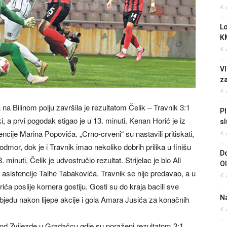
4.
L
K
4.
Vl
z
4.
na Bilinom polju završila je rezultatom Čelik – Travnik 3:1
Pl
, a prvi pogodak stigao je u 13. minuti. Kenan Horić je iz
sl
ncije Marina Popovića. „Crno-crveni“ su nastavili pritiskati,
4.
odmor, dok je i Travnik imao nekoliko dobrih prilika u finišu
Do
inuti, Čelik je udvostručio rezultat. Strijelac je bio Ali
O
 asistencije Talhe Tabakovića. Travnik se nije predavao, a u
4.
ića poslije kornera gostiju. Gosti su do kraja bacili sve
Na
pobjedu nakon lijepe akcije i gola Amara Jusića za konačnih
4.
od Zvijezde u Gradačcu gdje su poraženi rezultatom 3:1