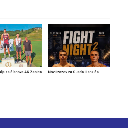
lje za članove AK Zenica
Novi izazov za Suada Hankića