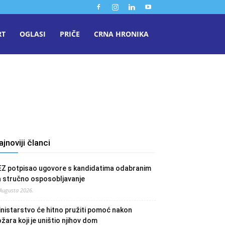
RT
OGLASI
PRIČE
CRNA HRONIKA
ajnoviji članci
EZ potpisao ugovore s kandidatima odabranim
a stručno osposobljavanje
 Augusta 2026.
nistarstvo će hitno pružiti pomoć nakon
žara koji je uništio njihov dom