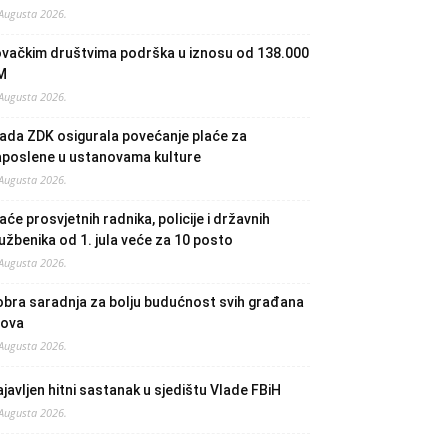
 Augusta 2026.
ovačkim društvima podrška u iznosu od 138.000
M
 Augusta 2026.
ada ZDK osigurala povećanje plaće za
aposlene u ustanovama kulture
 Augusta 2026.
aće prosvjetnih radnika, policije i državnih
užbenika od 1. jula veće za 10 posto
 Augusta 2026.
bra saradnja za bolju budućnost svih građana
lova
 Augusta 2026.
javljen hitni sastanak u sjedištu Vlade FBiH
 Augusta 2026.