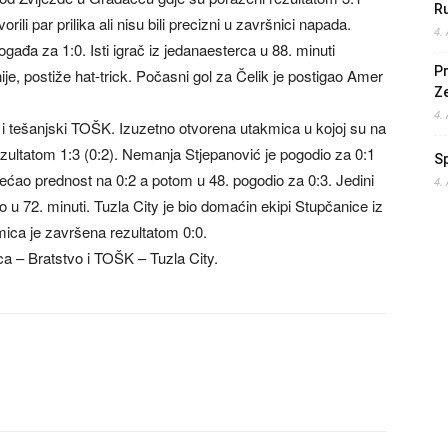
Ru
li par prilika ali nisu bili precizni u završnici napada.
4.
pogađa za 1:0. Isti igrač iz jedanaesterca u 88. minuti
Pr
e, postiže hat-trick. Počasni gol za Čelik je postigao Amer
Z
4.
i tešanjski TOŠK. Izuzetno otvorena utakmica u kojoj su na
mf rezultatom 1:3 (0:2). Nemanja Stjepanović je pogodio za 0:1
S
povećao prednost na 0:2 a potom u 48. pogodio za 0:3. Jedini
4.
u 72. minuti. Tuzla City je bio domaćin ekipi Stupčanice iz
mica je završena rezultatom 0:0.
ca – Bratstvo i TOŠK – Tuzla City.