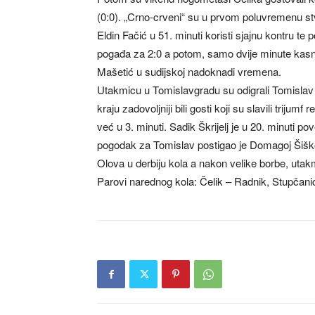
(0:0). „Crno-crveni“ su u prvom poluvremenu stvori
Eldin Fačić u 51. minuti koristi sjajnu kontru te 
pogađa za 2:0 a potom, samo dvije minute kasnij
Mašetić u sudijskoj nadoknadi vremena.
Utakmicu u Tomislavgradu su odigrali Tomislav 
kraju zadovoljniji bili gosti koji su slavili triju
već u 3. minuti. Sadik Škrijelj je u 20. minuti 
pogodak za Tomislav postigao je Domagoj Šiško 
Olova u derbiju kola a nakon velike borbe, utak
Parovi narednog kola: Čelik – Radnik, Stupčani