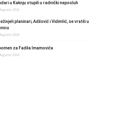
dari u Kaknju stupili u radnički neposluh
 Augusta 2026.
eživjeli planinari, Adilović i Vidimlić, se vratili u
enicu
 Augusta 2026.
pomen za Fadila Imamovića
 Augusta 2026.