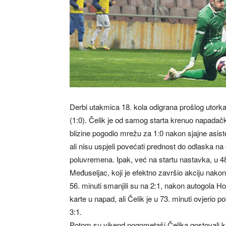
Derbi utakmica 18. kola odigrana prošlog utorka 
(1:0). Čelik je od samog starta krenuo napadački
blizine pogodio mrežu za 1:0 nakon sjajne asiste
ali nisu uspjeli povećati prednost do odlaska na 
poluvremena. Ipak, već na startu nastavka, u 48. m
Međuseljac, koji je efektno završio akciju nakon
56. minuti smanjili su na 2:1, nakon autogola Hor
karte u napad, ali Čelik je u 73. minuti ovjerio 
3:1.
Potom su vikend nogometaši Čelika gostovali k