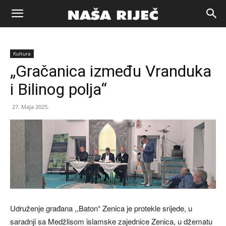
Naša
Kultura
riječ
„Gračanica između Vranduka
i Bilinog polja“
Zenica
27. Maja 2025.
Udruženje građana ,,Baton“ Zenica je protekle srijede, u
saradnji sa Medžlisom islamske zajednice Zenica, u džematu