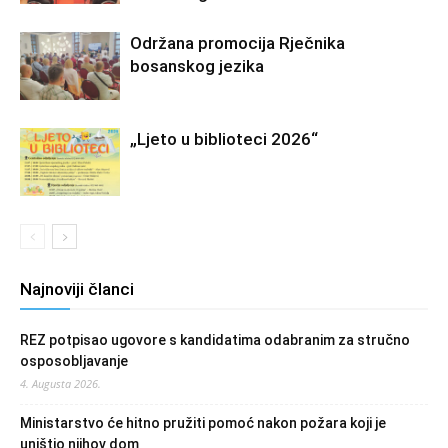
Održana promocija Rječnika
bosanskog jezika
„Ljeto u biblioteci 2026“
Najnoviji članci
REZ potpisao ugovore s kandidatima odabranim za stručno
osposobljavanje
4. Augusta 2026.
Ministarstvo će hitno pružiti pomoć nakon požara koji je
uništio njihov dom