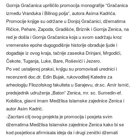
Gornja Gračanica upriličilo promocija monografije “Gračanica
između Vranduka i Bilinog polja“, autora Asima Kadrića.
Promocije knjige su održane u Donjoj Gračanici, džematima
Ričice, Pehare, Zapoda, Gradišće, Briznik i Gornja Zenica, na
red je došla i Gornja Gračanica koja u svom sadržaju kroz
vremenske epohe dugogodišnje historije obrađuje ljude i
događaje iz ovog kraja, tačnije zaseoka Drinjani, Mrgodići,
Čekote, Tuganja, Luke, Bare, Roševići i Jezero.
Po već ustaljenoj praksi, knjigu su promovisali urednici i
recenzenti doc.dr. Edin Bujak, rukovoditelj Katedre za
arheologiju Filozofskog fakulteta u Sarajevu, dr.sc. Amir Ismić,
predsjednik udruženja „Baton“ Zenica, mr. sc. Sumedin-ef.
Kobilica, glavni imam Medžlisa Islamske zajednice Zenica i
autor Asim Kadrić.
-Zacrtani cilj ovog projekta je promocija i posjeta svim
džematima Medžlisa Islamske zajednice Zenica kako bi se
kod posjetioca afirmisala ideja da i drugi zenički džemati