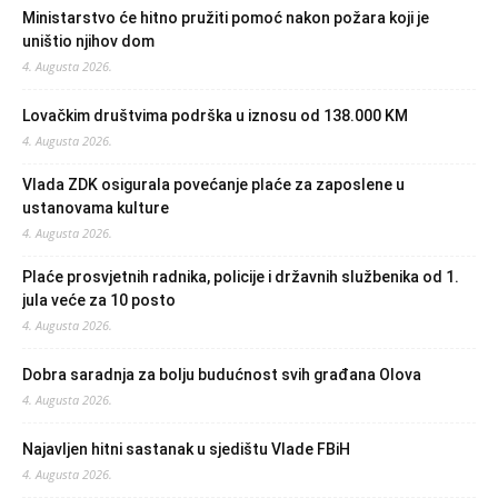
Ministarstvo će hitno pružiti pomoć nakon požara koji je
uništio njihov dom
4. Augusta 2026.
Lovačkim društvima podrška u iznosu od 138.000 KM
4. Augusta 2026.
Vlada ZDK osigurala povećanje plaće za zaposlene u
ustanovama kulture
4. Augusta 2026.
Plaće prosvjetnih radnika, policije i državnih službenika od 1.
jula veće za 10 posto
4. Augusta 2026.
Dobra saradnja za bolju budućnost svih građana Olova
4. Augusta 2026.
Najavljen hitni sastanak u sjedištu Vlade FBiH
4. Augusta 2026.