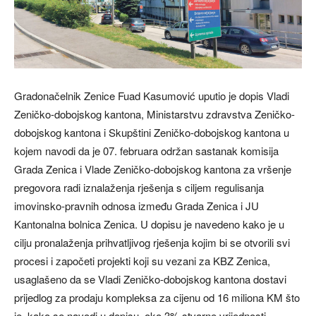
Gradonačelnik Zenice Fuad Kasumović uputio je dopis Vladi
Zeničko-dobojskog kantona, Ministarstvu zdravstva Zeničko-
dobojskog kantona i Skupštini Zeničko-dobojskog kantona u
kojem navodi da je 07. februara održan sastanak komisija
Grada Zenica i Vlade Zeničko-dobojskog kantona za vršenje
pregovora radi iznalaženja rješenja s ciljem regulisanja
imovinsko-pravnih odnosa između Grada Zenica i JU
Kantonalna bolnica Zenica. U dopisu je navedeno kako je u
cilju pronalaženja prihvatljivog rješenja kojim bi se otvorili svi
procesi i započeti projekti koji su vezani za KBZ Zenica,
usaglašeno da se Vladi Zeničko-dobojskog kantona dostavi
prijedlog za prodaju kompleksa za cijenu od 16 miliona KM što
je, kako se navodi u dopisu, oko 3% stvarne vrijednosti