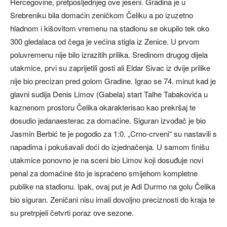
Hercegovine, pretposljednjeg ove jeseni. Gradina je u
Srebreniku bila domaćin zeničkom Čeliku a po izuzetno
hladnom i kišovitom vremenu na stadionu se okupilo tek oko
300 gledalaca od čega je većina stigla iz Zenice. U prvom
poluvremenu nije bilo izrazitih prilika. Sredinom drugog dijela
utakmice, prvi su zaprijetili gosti ali Eldar Sivac iz dvije prilike
nije bio precizan pred golom Gradine. Igrao se 74. minut kad je
glavni sudija Denis Limov (Gabela) start Talhe Tabakovića u
kaznenom prostoru Čelika okarakterisao kao prekršaj te
dosudio jedanaesterac za domaćine. Siguran izvođač je bio
Jasmin Berbić te je pogodio za 1:0. „Crno-crveni“ su nastavili s
napadima i pokušavali doći do izjednačenja. U samom finišu
utakmice ponovno je na sceni bio Limov koji dosuđuje novi
penal za domaćine što je ispraćeno smijehom kompletne
publike na stadionu. Ipak, ovaj put je Adi Durmo na golu Čelika
bio siguran. Zeničani nisu imali dovoljno preciznosti do kraja te
su pretrpjeli četvrti poraz ove sezone.