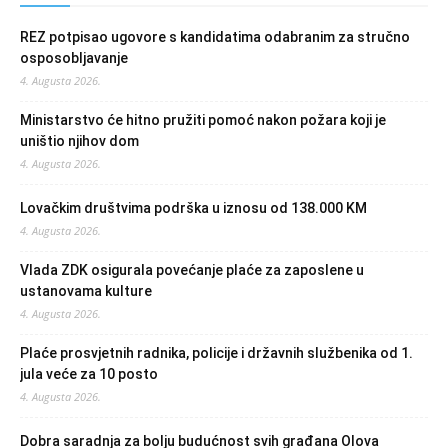
REZ potpisao ugovore s kandidatima odabranim za stručno
osposobljavanje
4. Augusta 2026.
Ministarstvo će hitno pružiti pomoć nakon požara koji je
uništio njihov dom
4. Augusta 2026.
Lovačkim društvima podrška u iznosu od 138.000 KM
4. Augusta 2026.
Vlada ZDK osigurala povećanje plaće za zaposlene u
ustanovama kulture
4. Augusta 2026.
Plaće prosvjetnih radnika, policije i državnih službenika od 1.
jula veće za 10 posto
4. Augusta 2026.
Dobra saradnja za bolju budućnost svih građana Olova