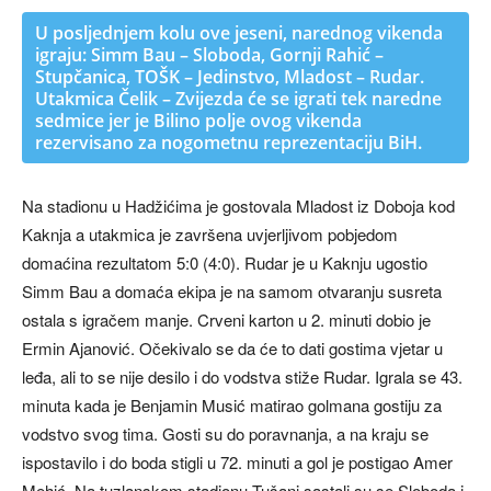
U posljednjem kolu ove jeseni, narednog vikenda
igraju: Simm Bau – Sloboda, Gornji Rahić –
Stupčanica, TOŠK – Jedinstvo, Mladost – Rudar.
Utakmica Čelik – Zvijezda će se igrati tek naredne
sedmice jer je Bilino polje ovog vikenda
rezervisano za nogometnu reprezentaciju BiH.
Na stadionu u Hadžićima je gostovala Mladost iz Doboja kod
Kaknja a utakmica je završena uvjerljivom pobjedom
domaćina rezultatom 5:0 (4:0). Rudar je u Kaknju ugostio
Simm Bau a domaća ekipa je na samom otvaranju susreta
ostala s igračem manje. Crveni karton u 2. minuti dobio je
Ermin Ajanović. Očekivalo se da će to dati gostima vjetar u
leđa, ali to se nije desilo i do vodstva stiže Rudar. Igrala se 43.
minuta kada je Benjamin Musić matirao golmana gostiju za
vodstvo svog tima. Gosti su do poravnanja, a na kraju se
ispostavilo i do boda stigli u 72. minuti a gol je postigao Amer
Mehić. Na tuzlanskom stadionu Tušanj sastali su se Sloboda i