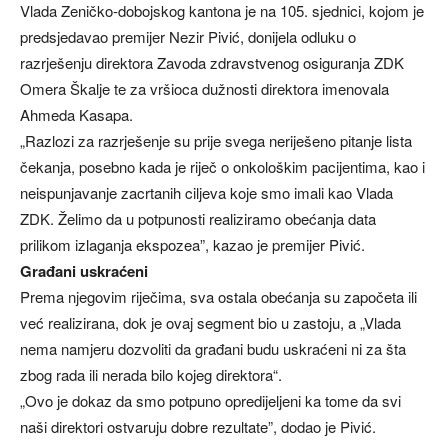
Vlada Zeničko-dobojskog kantona je na 105. sjednici, kojom je
predsjedavao premijer Nezir Pivić, donijela odluku o
razrješenju direktora Zavoda zdravstvenog osiguranja ZDK
Omera Škalje te za vršioca dužnosti direktora imenovala
Ahmeda Kasapa.
„Razlozi za razrješenje su prije svega neriješeno pitanje lista
čekanja, posebno kada je riječ o onkološkim pacijentima, kao i
neispunjavanje zacrtanih ciljeva koje smo imali kao Vlada
ZDK. Želimo da u potpunosti realiziramo obećanja data
prilikom izlaganja ekspozea”, kazao je premijer Pivić.
Građani uskraćeni
Prema njegovim riječima, sva ostala obećanja su započeta ili
već realizirana, dok je ovaj segment bio u zastoju, a „Vlada
nema namjeru dozvoliti da građani budu uskraćeni ni za šta
zbog rada ili nerada bilo kojeg direktora“.
„Ovo je dokaz da smo potpuno opredijeljeni ka tome da svi
naši direktori ostvaruju dobre rezultate”, dodao je Pivić.