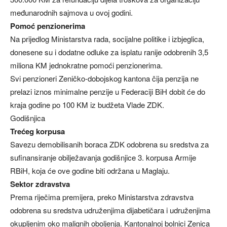
međunarodnih sajmova u ovoj godini.
Pomoć penzionerima
Na prijedlog Ministarstva rada, socijalne politike i izbjeglica,
donesene su i dodatne odluke za isplatu ranije odobrenih 3,5
miliona KM jednokratne pomoći penzionerima.
Svi penzioneri Zeničko-dobojskog kantona čija penzija ne
prelazi iznos minimalne penzije u Federaciji BiH dobit će do
kraja godine po 100 KM iz budžeta Vlade ZDK.
Godišnjica
Trećeg korpusa
Savezu demobilisanih boraca ZDK odobrena su sredstva za
sufinansiranje obilježavanja godišnjice 3. korpusa Armije
RBiH, koja će ove godine biti održana u Maglaju.
Sektor zdravstva
Prema riječima premijera, preko Ministarstva zdravstva
odobrena su sredstva udruženjima dijabetičara i udruženjima
okupljenim oko malignih oboljenja. Kantonalnoj bolnici Zenica