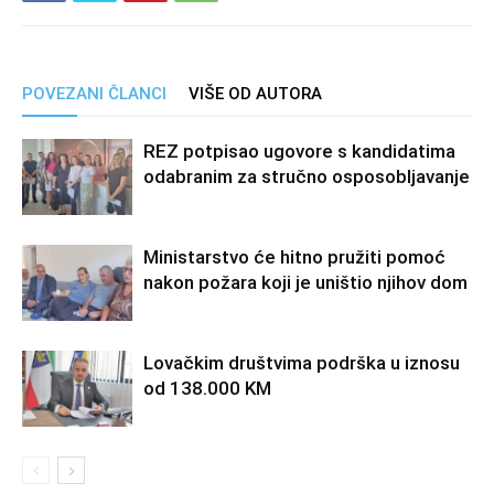
POVEZANI ČLANCI
VIŠE OD AUTORA
REZ potpisao ugovore s kandidatima
odabranim za stručno osposobljavanje
Ministarstvo će hitno pružiti pomoć
nakon požara koji je uništio njihov dom
Lovačkim društvima podrška u iznosu
od 138.000 KM