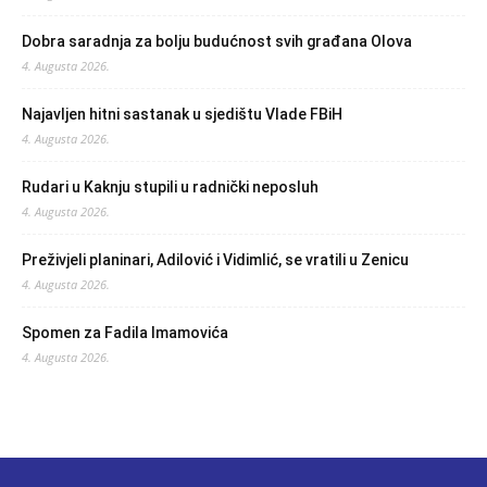
Dobra saradnja za bolju budućnost svih građana Olova
4. Augusta 2026.
Najavljen hitni sastanak u sjedištu Vlade FBiH
4. Augusta 2026.
Rudari u Kaknju stupili u radnički neposluh
4. Augusta 2026.
Preživjeli planinari, Adilović i Vidimlić, se vratili u Zenicu
4. Augusta 2026.
Spomen za Fadila Imamovića
4. Augusta 2026.