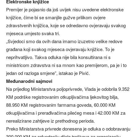
Elektronske knjižice
Premijer je pojasnio da još uvijek nisu uvedene elektronske
knjižice, čime bi se smanjile gužve prilikom ovjere
zdravstvenih knjižica, koje se odnedavno ovjeravaju svakog
mjeseca umjesto svaka tri.
„Svjedoci smo da ovih dana imamo izuzetno velike redove
građana koji svakog mjeseca ovjeravaju knjižice. To je
neprihvatljivo. Takva odluka nije bila konsultirana ni s
ministricom zdravstva ni sa mnom kao premijerom, pa je i to
jedan od razloga smjene”, istakao je Pivić.
Međunarodni sajmovi
Na prijedlog Ministarstva poljoprivrede, Vlada je odobrila 9.352
KM podrške registrovanim otkupljivačima ljekovitog bilja,
88.950 KM registrovanim farmama goveda, 60.000 KM
otkupljivačima i prerađivačima pilećeg mesa i 42.000 KM za
nerealizirane zahtjeve iz prethodnog perioda.
Preko Ministarstva privrede donesena je odluka o odobravanju
300.000 KM za refundaciju dijela troškova za organizaciju