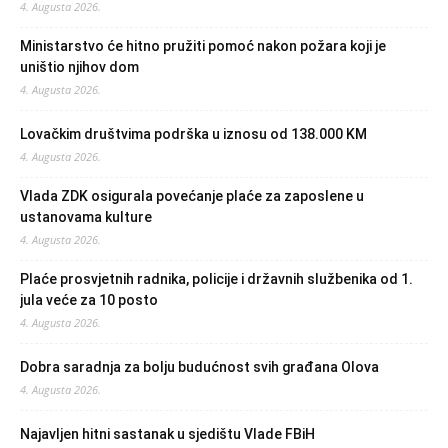
4. Augusta 2026.
Ministarstvo će hitno pružiti pomoć nakon požara koji je
uništio njihov dom
4. Augusta 2026.
Lovačkim društvima podrška u iznosu od 138.000 KM
4. Augusta 2026.
Vlada ZDK osigurala povećanje plaće za zaposlene u
ustanovama kulture
4. Augusta 2026.
Plaće prosvjetnih radnika, policije i državnih službenika od 1.
jula veće za 10 posto
4. Augusta 2026.
Dobra saradnja za bolju budućnost svih građana Olova
4. Augusta 2026.
Najavljen hitni sastanak u sjedištu Vlade FBiH