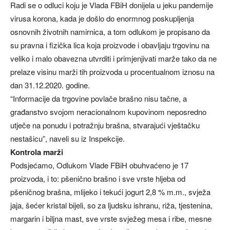
Radi se o odluci koju je Vlada FBiH donijela u jeku pandemije
virusa korona, kada je došlo do enormnog poskupljenja
osnovnih životnih namirnica, a tom odlukom je propisano da
su pravna i fizička lica koja proizvode i obavljaju trgovinu na
veliko i malo obavezna utvrditi i primjenjivati marže tako da ne
prelaze visinu marži tih proizvoda u procentualnom iznosu na
dan 31.12.2020. godine.
“Informacije da trgovine povlače brašno nisu tačne, a
građanstvo svojom neracionalnom kupovinom neposredno
utječe na ponudu i potražnju brašna, stvarajući vještačku
nestašicu”, naveli su iz Inspekcije.
Kontrola marži
Podsjećamo, Odlukom Vlade FBiH obuhvaćeno je 17
proizvoda, i to: pšenično brašno i sve vrste hljeba od
pšeničnog brašna, mlijeko i tekući jogurt 2,8 % m.m., svježa
jaja, šećer kristal bijeli, so za ljudsku ishranu, riža, tjestenina,
margarin i biljna mast, sve vrste svježeg mesa i ribe, mesne