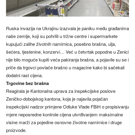
Ruska invazija na Ukrajinu izazvala je paniku među građanima
naše zemlje, koji su pohrlili u tržne centre i supermarkete
kupujući zalihe životnih namirnica, posebno brašna, ulja,
šećera, tjestenine, konzervi… Već u četvrtak popodne u Zenici
nije bilo moguće kupiti veća pakiranja brašna, a pojavile su se i
priče da trgovci povlače brašno u magacine kako bi sačekali
dodatni rast cijena.
Trgovine bez brašna
Reagirala je Kantonalna uprava za inspekcijske poslove
Zeničko-dobojskog kantona, koja je najavila pojačan
inspekcijski nadzor primjene Odluke Vlade FBiH o propisivanju
mjere neposredne kontrole cijena utvrđivanjem maksimalne
visine marži za pojedine osnovne životne namirnice i druge
proizvode.