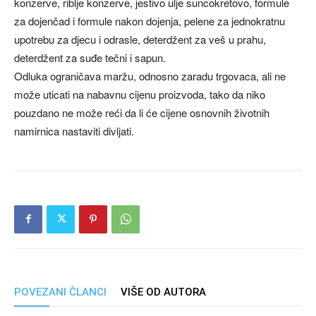
konzerve, riblje konzerve, jestivo ulje suncokretovo, formule
za dojenčad i formule nakon dojenja, pelene za jednokratnu
upotrebu za djecu i odrasle, deterdžent za veš u prahu,
deterdžent za suđe tečni i sapun.
Odluka ograničava maržu, odnosno zaradu trgovaca, ali ne
može uticati na nabavnu cijenu proizvoda, tako da niko
pouzdano ne može reći da li će cijene osnovnih životnih
namirnica nastaviti divljati.
POVEZANI ČLANCI
VIŠE OD AUTORA