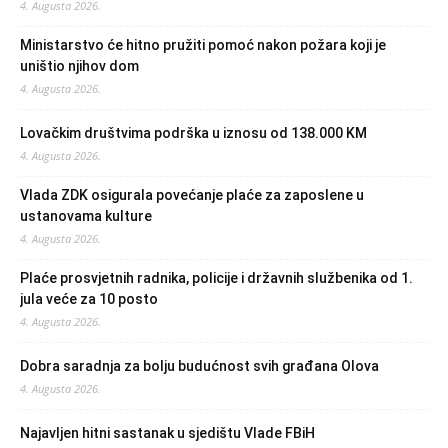
4. Augusta 2026.
Ministarstvo će hitno pružiti pomoć nakon požara koji je
uništio njihov dom
4. Augusta 2026.
Lovačkim društvima podrška u iznosu od 138.000 KM
4. Augusta 2026.
Vlada ZDK osigurala povećanje plaće za zaposlene u
ustanovama kulture
4. Augusta 2026.
Plaće prosvjetnih radnika, policije i državnih službenika od 1.
jula veće za 10 posto
4. Augusta 2026.
Dobra saradnja za bolju budućnost svih građana Olova
4. Augusta 2026.
Najavljen hitni sastanak u sjedištu Vlade FBiH