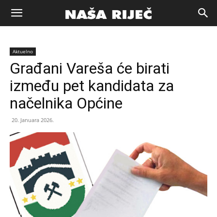
Naša
Aktuelno
riječ
Građani Vareša će birati
između pet kandidata za
Zenica
načelnika Općine
20. Januara 2026.