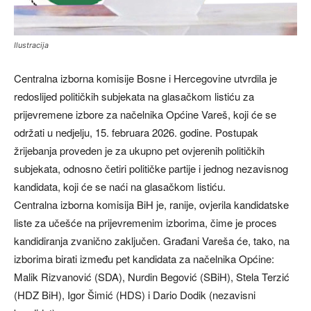
Ilustracija
Centralna izborna komisije Bosne i Hercegovine utvrdila je
redoslijed političkih subjekata na glasačkom listiću za
prijevremene izbore za načelnika Općine Vareš, koji će se
održati u nedjelju, 15. februara 2026. godine. Postupak
žrijebanja proveden je za ukupno pet ovjerenih političkih
subjekata, odnosno četiri političke partije i jednog nezavisnog
kandidata, koji će se naći na glasačkom listiću.
Centralna izborna komisija BiH je, ranije, ovjerila kandidatske
liste za učešće na prijevremenim izborima, čime je proces
kandidiranja zvanično zaključen. Građani Vareša će, tako, na
izborima birati između pet kandidata za načelnika Općine:
Malik Rizvanović (SDA), Nurdin Begović (SBiH), Stela Terzić
(HDZ BiH), Igor Šimić (HDS) i Dario Dodik (nezavisni