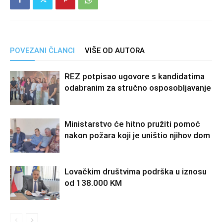
POVEZANI ČLANCI
VIŠE OD AUTORA
REZ potpisao ugovore s kandidatima
odabranim za stručno osposobljavanje
Ministarstvo će hitno pružiti pomoć
nakon požara koji je uništio njihov dom
Lovačkim društvima podrška u iznosu
od 138.000 KM