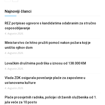
Najnoviji članci
REZ potpisao ugovore s kandidatima odabranim za stručno
osposobljavanje
4. Augusta 2026.
Ministarstvo će hitno pružiti pomoć nakon požara koji je
uništio njihov dom
4. Augusta 2026.
Lovačkim društvima podrška u iznosu od 138.000 KM
4. Augusta 2026.
Vlada ZDK osigurala povećanje plaće za zaposlene u
ustanovama kulture
4. Augusta 2026.
Plaće prosvjetnih radnika, policije i državnih službenika od 1.
jula veće za 10 posto