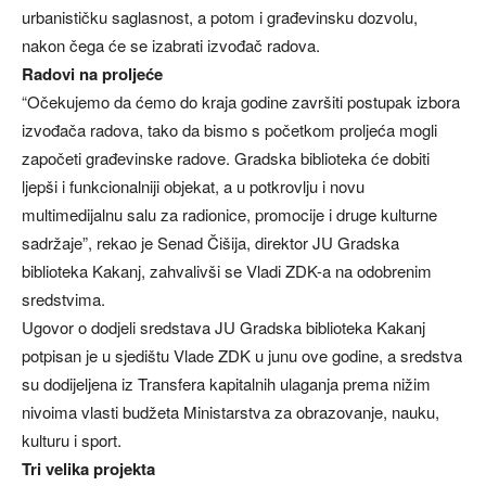
urbanističku saglasnost, a potom i građevinsku dozvolu,
nakon čega će se izabrati izvođač radova.
Radovi na proljeće
“Očekujemo da ćemo do kraja godine završiti postupak izbora
izvođača radova, tako da bismo s početkom proljeća mogli
započeti građevinske radove. Gradska biblioteka će dobiti
ljepši i funkcionalniji objekat, a u potkrovlju i novu
multimedijalnu salu za radionice, promocije i druge kulturne
sadržaje”, rekao je Senad Čišija, direktor JU Gradska
biblioteka Kakanj, zahvalivši se Vladi ZDK-a na odobrenim
sredstvima.
Ugovor o dodjeli sredstava JU Gradska biblioteka Kakanj
potpisan je u sjedištu Vlade ZDK u junu ove godine, a sredstva
su dodijeljena iz Transfera kapitalnih ulaganja prema nižim
nivoima vlasti budžeta Ministarstva za obrazovanje, nauku,
kulturu i sport.
Tri velika projekta