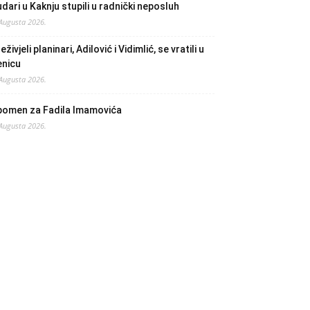
dari u Kaknju stupili u radnički neposluh
 Augusta 2026.
eživjeli planinari, Adilović i Vidimlić, se vratili u
enicu
 Augusta 2026.
pomen za Fadila Imamovića
 Augusta 2026.