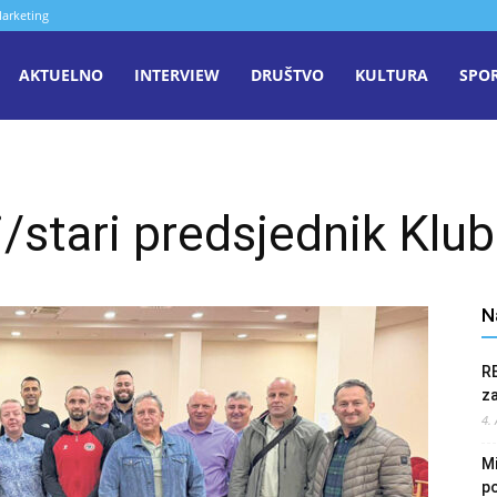
arketing
aša
AKTUELNO
INTERVIEW
DRUŠTVO
KULTURA
SPO
iječ
/stari predsjednik Klu
enica
N
R
z
4.
Mi
po