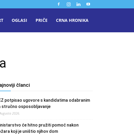
RT
OGLASI
PRIČE
CRNA HRONIKA
ba
ajnoviji članci
EZ potpisao ugovore s kandidatima odabranim
a stručno osposobljavanje
 Augusta 2026.
nistarstvo će hitno pružiti pomoć nakon
žara koji je uništio njihov dom