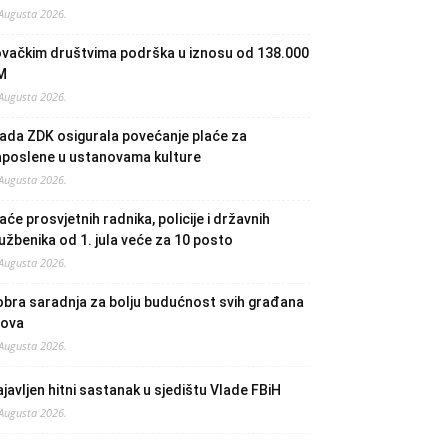
 Augusta 2026.
ovačkim društvima podrška u iznosu od 138.000
M
 Augusta 2026.
ada ZDK osigurala povećanje plaće za
aposlene u ustanovama kulture
 Augusta 2026.
aće prosvjetnih radnika, policije i državnih
užbenika od 1. jula veće za 10 posto
 Augusta 2026.
bra saradnja za bolju budućnost svih građana
lova
 Augusta 2026.
javljen hitni sastanak u sjedištu Vlade FBiH
 Augusta 2026.