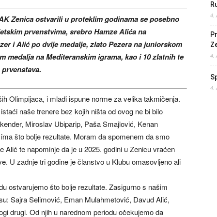
Ru
4.
z AK Zenica ostvarili u proteklim godinama se posebno
jetskim prvenstvima, srebro Hamze Alića na
Pr
r i Alić po dvije medalje, zlato Pezera na juniorskom
Z
 medalja na Mediteranskim igrama, kao i 10 zlatnih te
4.
 prvenstava.
S
4.
h Olimpijaca, i mladi ispune norme za velika takmičenja.
taći naše trenere bez kojih ništa od ovog ne bi bilo
kender, Miroslav Ubiparip, Paša Smajlović, Kenan
 ima što bolje rezultate. Moram da spomenem da smo
aže Alić te napominje da je u 2025. godini u Zenicu vraćen
e. U zadnje tri godine je članstvo u Klubu omasovljeno ali
u ostvarujemo što bolje rezultate. Zasigurno s našim
 su: Sajra Selimović, Eman Mulahmetović, Davud Alić,
ogi drugi. Od njih u narednom periodu očekujemo da