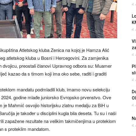
4.
L
K
4.
Vl
z
Skupština Atletskog kluba Zenica na kojoj je Hamza Alić
4.
jeg atletskog kluba u Bosni i Hercegovini. Za zamjenika
h dvojicu, preostali članovi Upravnog odbora su: Muamer
Pl
riječ kazao da s timom koji ima oko sebe, raditi i graditi
sl
4.
oteklom mandatu podmladili klub, imamo novu selekciju
Do
ili 2024. godine mlađe juniorsko Evropsko prvenstvo. Ove
O
 je Mahmić osvojio historijsku zlatnu medalju za BiH u
4.
ručija je također u disciplini kugla bila deseta. Tu su i naši
Na
ili zapažene rezultate na velikim takmičenjima u proteklom
4.
ljan s proteklim mandatom.