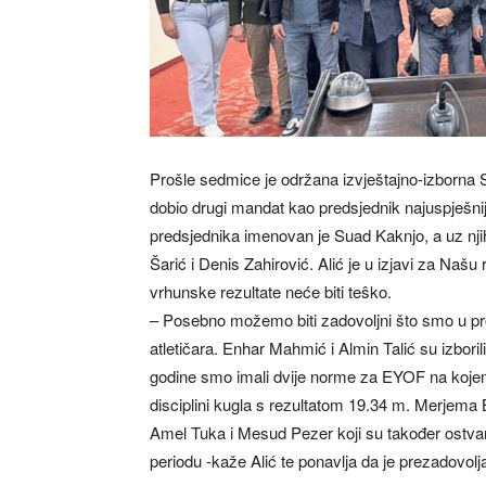
Prošle sedmice je održana izvještajno-izborna 
dobio drugi mandat kao predsjednik najuspješni
predsjednika imenovan je Suad Kaknjo, a uz nji
Šarić i Denis Zahirović. Alić je u izjavi za Našu 
vrhunske rezultate neće biti teŝko.
– Posebno možemo biti zadovoljni što smo u pr
atletičara. Enhar Mahmić i Almin Talić su izbor
godine smo imali dvije norme za EYOF na kojem
disciplini kugla s rezultatom 19.34 m. Merjema Ba
Amel Tuka i Mesud Pezer koji su također ostvar
periodu -kaže Alić te ponavlja da je prezadovo