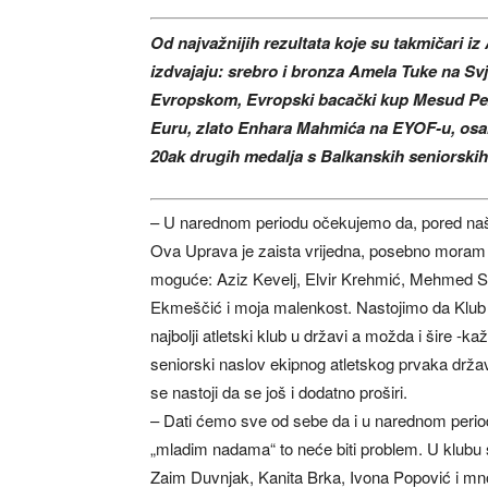
Od najvažnijih rezultata koje su takmičari i
izdvajaju: srebro i bronza Amela Tuke na Sv
Evropskom, Evropski bacački kup Mesud Peze
Euru, zlato Enhara Mahmića na EYOF-u, osam
20ak drugih medalja s Balkanskih seniorskih
– U narednom periodu očekujemo da, pored naši
Ova Uprava je zaista vrijedna, posebno moram is
moguće: Aziz Kevelj, Elvir Krehmić, Mehmed S
Ekmeščić i moja malenkost. Nastojimo da Klub
najbolji atletski klub u državi a možda i šire -k
seniorski naslov ekipnog atletskog prvaka držav
se nastoji da se još i dodatno proširi.
– Dati ćemo sve od sebe da i u narednom period
„mladim nadama“ to neće biti problem. U klubu
Zaim Duvnjak, Kanita Brka, Ivona Popović i mn