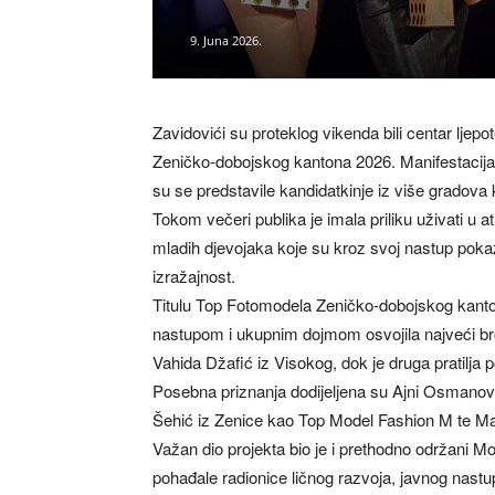
9. Juna 2026.
Zavidovići su proteklog vikenda bili centar ljepo
Zeničko-dobojskog kantona 2026. Manifestacija 
su se predstavile kandidatkinje iz više gradova
Tokom večeri publika je imala priliku uživati u
mladih djevojaka koje su kroz svoj nastup pok
izražajnost.
Titulu Top Fotomodela Zeničko-dobojskog kanton
nastupom i ukupnim dojmom osvojila najveći broj 
Vahida Džafić iz Visokog, dok je druga pratilja 
Posebna priznanja dodijeljena su Ajni Osmanović 
Šehić iz Zenice kao Top Model Fashion M te Maj
Važan dio projekta bio je i prethodno održani M
pohađale radionice ličnog razvoja, javnog nastup