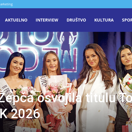
arketing
aša
AKTUELNO
INTERVIEW
DRUŠTVO
KULTURA
SPO
iječ
enica
Žepča osvojila titulu T
K 2026