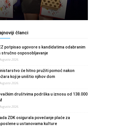
ajnoviji članci
EZ potpisao ugovore s kandidatima odabranim
a stručno osposobljavanje
 Augusta 2026.
nistarstvo će hitno pružiti pomoć nakon
žara koji je uništio njihov dom
 Augusta 2026.
ovačkim društvima podrška u iznosu od 138.000
M
 Augusta 2026.
ada ZDK osigurala povećanje plaće za
aposlene u ustanovama kulture