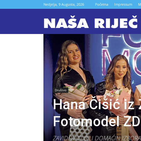
Nedjelja, 9 Augusta, 2026
Početna
Impressum
M
N
r
Z
Društvo
Hana Čišić iz 
Fotomodel ZD
ZAVIDOVIĆI BILI DOMAĆIN IZBORA