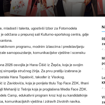
N
te, mladosti i talenta, ugostivši Izbor za Fotomodela
je održana u prepunoj sali Kulturno-sportskog centra, gdje
R
 kantona.
z
 atraktivnom programu, modnim izlascima i predstavljanju
4.
azale samopouzdanje, komunikacijske vještine i scensku
Mi
po
a 2026 osvojila je Hana Čišić iz Žepča, koja je svojim
4.
simpatija stručnog žirija. Za prvu pratilju izabrana je
postala Hana Topalović, također iz Visokog.
L
iz Zavidovića, koja je ponijela titulu Top Face ZDK, Ilhani
K
4.
li Mehaniji iz Tešnja koja je proglašena Media Face ZDK.
odels Camp, edukativni program kroz koji su kandidatkinje
Vl
a, komunikacijskih vještina i zdravih životnih navika.
z