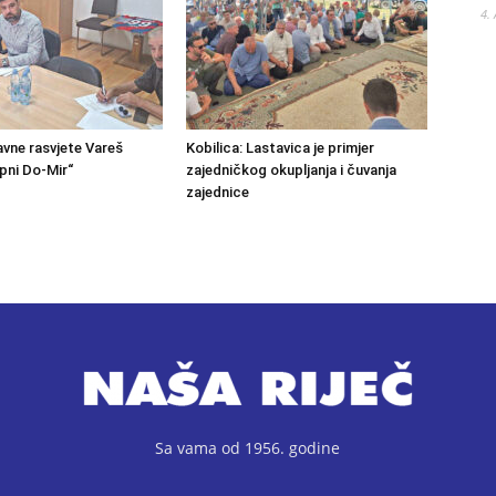
4.
avne rasvjete Vareš
Kobilica: Lastavica je primjer
pni Do-Mir“
zajedničkog okupljanja i čuvanja
zajednice
Sa vama od 1956. godine