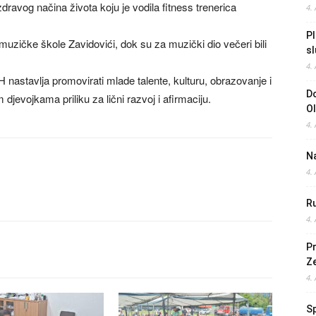
dravog načina života koju je vodila fitness trenerica
4.
Pl
uzičke škole Zavidovići, dok su za muzički dio večeri bili
sl
4.
H nastavlja promovirati mlade talente, kulturu, obrazovanje i
Do
 djevojkama priliku za lični razvoj i afirmaciju.
O
4.
Na
4.
Ru
4.
Pr
Z
4.
S