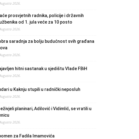
 Augusta 2026.
aće prosvjetnih radnika, policije i državnih
užbenika od 1. jula veće za 10 posto
 Augusta 2026.
bra saradnja za bolju budućnost svih građana
lova
 Augusta 2026.
javljen hitni sastanak u sjedištu Vlade FBiH
 Augusta 2026.
dari u Kaknju stupili u radnički neposluh
 Augusta 2026.
eživjeli planinari, Adilović i Vidimlić, se vratili u
enicu
 Augusta 2026.
pomen za Fadila Imamovića