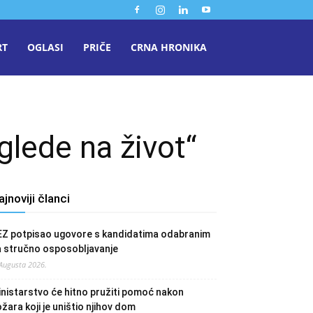
RT
OGLASI
PRIČE
CRNA HRONIKA
glede na život“
ajnoviji članci
EZ potpisao ugovore s kandidatima odabranim
a stručno osposobljavanje
 Augusta 2026.
nistarstvo će hitno pružiti pomoć nakon
žara koji je uništio njihov dom