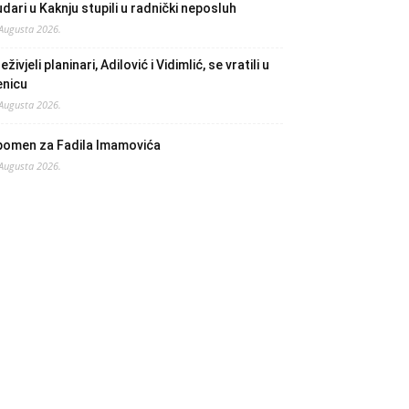
dari u Kaknju stupili u radnički neposluh
 Augusta 2026.
eživjeli planinari, Adilović i Vidimlić, se vratili u
enicu
 Augusta 2026.
pomen za Fadila Imamovića
 Augusta 2026.