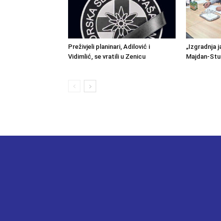
Preživjeli planinari, Adilović i
„Izgradnja j
Vidimlić, se vratili u Zenicu
Majdan-Stu