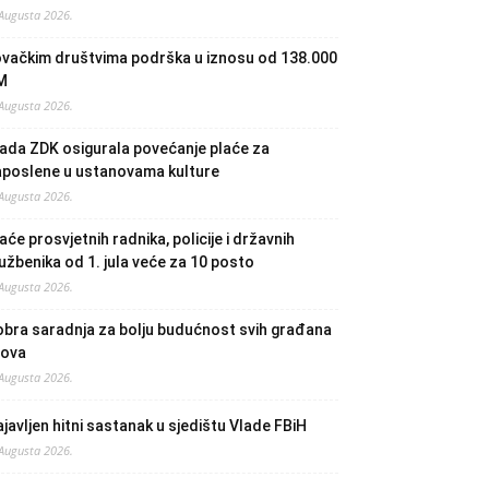
 Augusta 2026.
ovačkim društvima podrška u iznosu od 138.000
M
 Augusta 2026.
ada ZDK osigurala povećanje plaće za
aposlene u ustanovama kulture
 Augusta 2026.
aće prosvjetnih radnika, policije i državnih
užbenika od 1. jula veće za 10 posto
 Augusta 2026.
bra saradnja za bolju budućnost svih građana
lova
 Augusta 2026.
javljen hitni sastanak u sjedištu Vlade FBiH
 Augusta 2026.