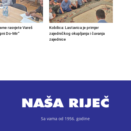
avne rasvjete Vareš
Kobilica: Lastavica je primjer
pni Do-Mir“
zajedničkog okupljanja i čuvanja
zajednice
Sa vama od 1956. godine