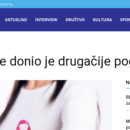
arketing
aša
AKTUELNO
INTERVIEW
DRUŠTVO
KULTURA
SPO
iječ
e donio je drugačije po
enica
N
R
z
4.
Mi
po