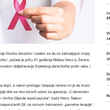
4.
L
K
4.
Vl
z
4.
oje životno iskustvo i nadam se da će zahvaljujući mojoj
Pl
borbu“, počela je priču 41-godišnja Melisa Heco iz Zenice,
sl
4.
ovodom obilježavanja Svjetskog dana borbe protiv raka, i
Do
O
a dojci, a nakon pretraga i biopsije rečeno mi je da imam
4.
je dok se nisu stvorili uslovi za operaciju. U decembru
Na
o i limfne žlijezde ispod pazuha“, kaže Heco. Nakon
4.
, od preporučenih 28, na osmom tretmanom „pametne terapije“.