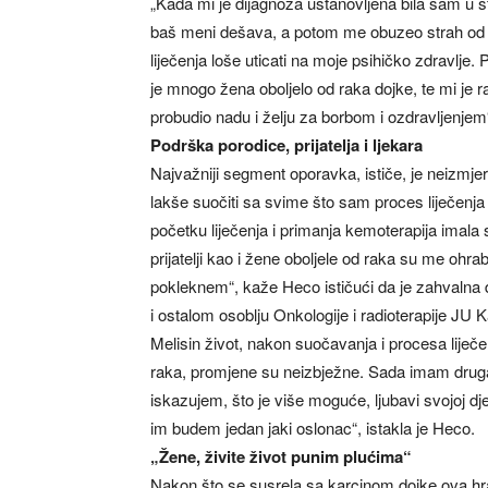
„Kada mi je dijagnoza ustanovljena bila sam u s
baš meni dešava, a potom me obuzeo strah od sm
liječenja loše uticati na moje psihičko zdravlje
je mnogo žena oboljelo od raka dojke, te mi je 
probudio nadu i želju za borbom i ozdravljenjem“
Podrška porodice, prijatelja i ljekara
Najvažniji segment oporavka, ističe, je neizmjerna
lakše suočiti sa svime što sam proces liječenja
početku liječenja i primanja kemoterapija imala 
prijatelji kao i žene oboljele od raka su me ohra
pokleknem“, kaže Heco ističući da je zahvalna 
i ostalom osoblju Onkologije i radioterapije JU 
Melisin život, nakon suočavanja i procesa liječe
raka, promjene su neizbježne. Sada imam drugač
iskazujem, što je više moguće, ljubavi svojoj 
im budem jedan jaki oslonac“, istakla je Heco.
„Žene, živite život punim plućima“
Nakon što se susrela sa karcinom dojke ova hra