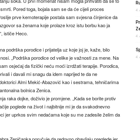
tanju šoka. U prvi momenat nisam mogla prihvatiti da se to
Ru
rti. Pored toga, bojala sam se da će cijeli proces
4.
. Poslije prve kemoterapije postala sam svjesna činjenice da
Pr
razgovor sa ženama koje prolaze kroz istu borbu kao ja
Z
, ističe Heco.
4.
 podrška porodice i prijatelja uz koje joj je, kaže, bilo
S
 nosi. „Podrška porodice od velike je važnosti za mene. Na
4.
sam osjećaj da fizički neću moći izrdžati terapije. Porodica,
brivali i davali mi snagu da idem naprijed te da ne
doktorici Almi Mekić-Abazović kao i sestrama, tehničarima
Kantonalna bolnica Zenica.
nja raka dojke, doživio je promjene. „Kada se borite protiv
ije poglede na život i najbitnije mi je da svakodnevno
djeci jer uprkos svim nedaćama koje su me zadesile želim da
bra Zeničanka poručuje da redovno obavljaju preglede jer